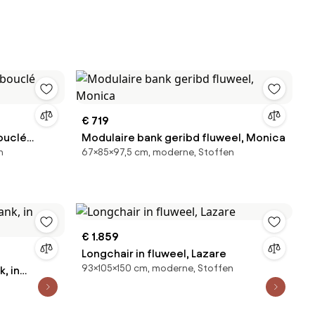
€ 719
ouclé
Modulaire bank geribd fluweel, Monica
n
67×85×97,5 cm, moderne, Stoffen
€ 1.859
Longchair in fluweel, Lazare
93×105×150 cm, moderne, Stoffen
, in