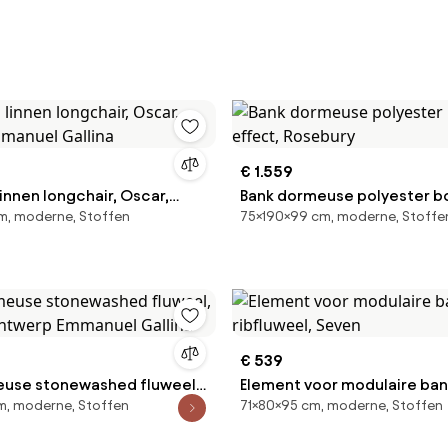
€ 1.559
innen longchair, Oscar,
Bank dormeuse polyester b
m, moderne, Stoffen
75×190×99 cm, moderne, Stoffe
manuel Gallina
effect, Rosebury
€ 539
use stonewashed fluweel,
Element voor modulaire bank
m, moderne, Stoffen
71×80×95 cm, moderne, Stoffen
ontwerp Emmanuel Gallina
ribfluweel, Seven