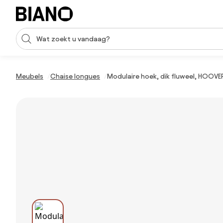
Navigatie overslaan, naar inhoud springen
Zoekopdracht invoeren
Inhoud overslaan, naar voettekst springen
Meubels
Chaise longues
Modulaire hoek, dik fluweel, HOOVE