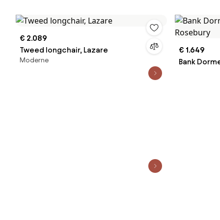
€ 2.089
Tweed longchair, Lazare
€ 1.649
Moderne
Bank Dorme
Rosebury