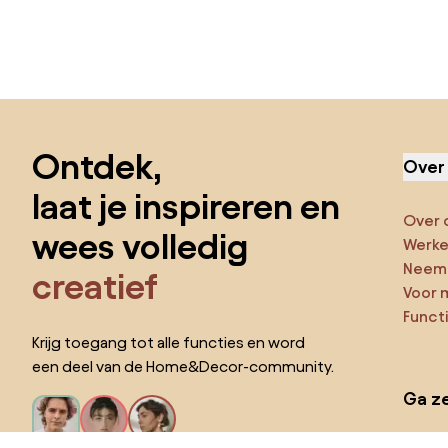
Sla de voettekst over, ga naar het begin van de pagina
Ontdek,
Over
laat je inspireren en
Over 
wees volledig
Werken
Neem 
creatief
Voor 
Funct
Krijg toegang tot alle functies en word
een deel van de Home&Decor-community.
Ga ze