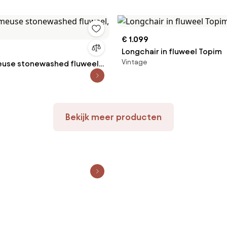
€ 1.099
Longchair in fluweel Topim
Vintage
use stonewashed fluweel,
Bekijk meer producten