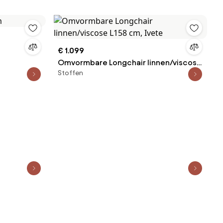
€ 1.099
Omvormbare Longchair linnen/viscose
Stoffen
L158 cm, Ivete