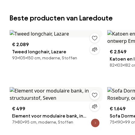
Beste producten van Laredoute
€ 2.089
Tweed longchair, Lazare
€ 2.549
93×105×150 cm, moderne, Stoffen
Katoen en l
82×103×182 c
ontwerp Em
€ 499
€ 1.649
Element voor modulaire bank, in
Sofa Dorme
71×80×95 cm, moderne, Stoffen
75×190×99 c
structuurstof, Seven
Rosebury, 