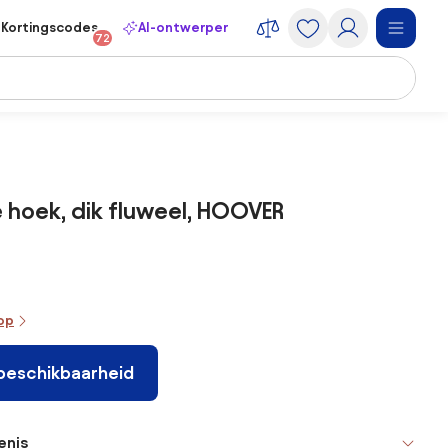
Kortingscodes
AI-ontwerper
72
 hoek, dik fluweel, HOOVER
oop
 beschikbaarheid
enis