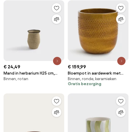
€ 24,49
€ 159,99
Mand in herbarium H25 cm,
Bloempot in aardewerk met
Binnen, rotan
Binnen, ronde, keramieken
Saski
email Ø48 cm, Lullya
Gratis bezorging