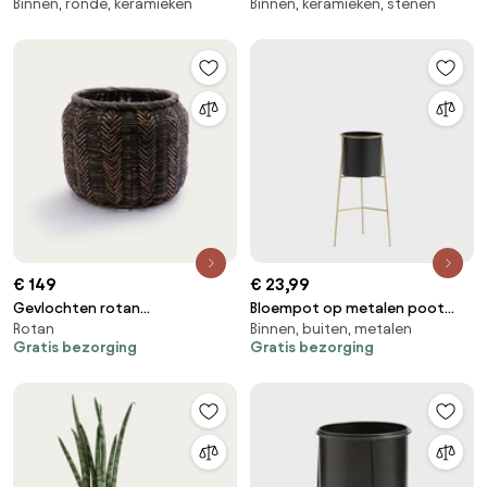
Binnen, ronde, keramieken
Binnen, keramieken, stenen
keramiek, diameter 14 cm,
bloempot, H15cm, Lesego
Jaoma
€ 149
€ 23,99
Gevlochten rotan
Bloempot op metalen poot
Rotan
Binnen, buiten, metalen
plantenmand, Siriti
Ø22 cm Inaya
Gratis bezorging
Gratis bezorging