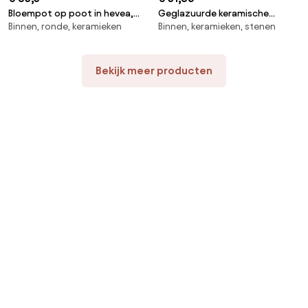
Bloempot op poot in hevea,
Geglazuurde keramische
Binnen, ronde, keramieken
Binnen, keramieken, stenen
H42cm, Florian
bloempot, H15cm, Lesego
Bekijk meer producten