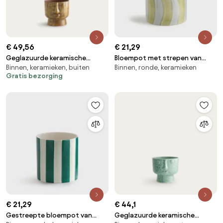
€ 49,56
€ 21,29
Geglazuurde keramische
Bloempot met strepen van
Binnen, keramieken, buiten
Binnen, ronde, keramieken
bloempot, H24cm, Lesego
geglazuurd keramiek, diameter
Gratis bezorging
14 cm, TOUMA
€ 21,29
€ 44,1
Gestreepte bloempot van
Geglazuurde keramische