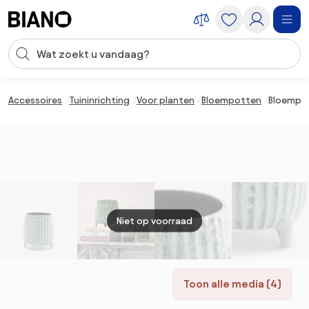
Navigatie overslaan, naar inhoud springen
Zoekopdracht invoeren
Inhoud overslaan, naar voettekst springen
Accessoires
Tuininrichting
Voor planten
Bloempotten
Bloempot
Niet op voorraad
Toon alle media (4)