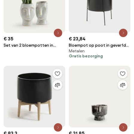
€ 35
€ 23,84
Set van 2 bloempotten in
Bloempot op poot in geverfd
Metalen
aardewerk H10cm, Binome
metaal Ø30 cm, INAYA
Gratis bezorging
€ 83,3
€ 31,85