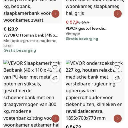
€ 57,9
€ 69,9
VEVOR gestoffeerde
€ 123,9
Vintage
kaptafelbank 80 x 40 x 48 cm,
VEVOR Ottoman bank (415 x
Gratis bezorging
rechthoekige kaptafelbank,
Met opbergruimte, moderne,
1305 x 440 mm) van PU-leer met
leren
poten van rubberhout,
houten poten, opbergruimte
Gratis bezorging
bedbank, halbank, krukbank,
en knoopsluiting, moderne
entreebank voor eetkamer,
schoenenbank met een
woonkamer, slaapkamer, hal,
draagvermogen van 300 kg,
grijs
bedbank, slaapkamerbank voor
woonkamer, zwart
€ 547,9