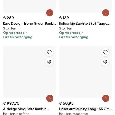
€ 100,95
€ 62,95
Linkerarmleuning Voor
Linker Hoge Armleuning ↑65 Cm
Houten, stoffen
Modulaire Bank In Eliot Bouclé
Voor Modulaire Bank Bruna
Stof Crèmebeige Boucléstof -
Mosterd Chenille - Sklum
Sklum
€ 116,95
Rechter Armleuning Voor
Houten, moderne, stoffen
Modulaire Bank In Eliot Bouclé