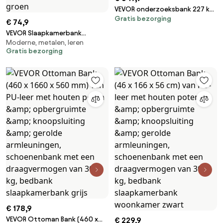
VEVOR onderzoeksbank 227 kg,
Gratis bezorging
houten relaxbank, medische
€ 74,9
bank met verstelbare
VEVOR Slaapkamerbank
rugleuning, opbergvak en
Moderne, metalen, leren
Bedbank (40 x 110 x 43 cm) van
papierrolhouder voor
Gratis bezorging
PU-leer met metalen poten en
ziekenhuizen, klinieken en
stiksels, gestoffeerde
revalidatiecentra,
schoenenbank met een
1895x700x770 mm
draagvermogen van 300 kg,
moderne voetenbankzitting
voor woonkamer eetkamer hal
groen
€ 178,9
VEVOR Ottoman Bank (460 x
€ 229,9