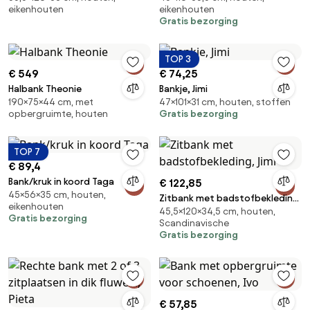
eikenhouten
eikenhouten
Gratis bezorging
TOP 3
€ 549
€ 74,25
Halbank Theonie
Bankje, Jimi
190×75×44 cm, met
47×101×31 cm, houten, stoffen
opbergruimte, houten
Gratis bezorging
TOP 7
€ 89,4
Bank/kruk in koord Taga
€ 122,85
45×56×35 cm, houten,
Zitbank met badstofbekleding,
eikenhouten
45,5×120×34,5 cm, houten,
Jimi
Gratis bezorging
Scandinavische
Gratis bezorging
€ 57,85