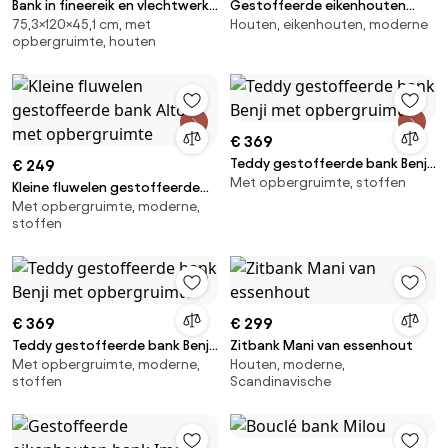
Bank in fineereik en vlechtwerk,
Gestoffeerde eikenhouten
75,3×120×45,1 cm, met
Houten, eikenhouten, moderne
Waska
bank Imara
opbergruimte, houten
€ 369
Teddy gestoffeerde bank Benji
€ 249
Met opbergruimte, stoffen
met opbergruimte
Kleine fluwelen gestoffeerde
Met opbergruimte, moderne,
bank Alto met opbergruimte
stoffen
€ 369
€ 299
Teddy gestoffeerde bank Benji
Zitbank Mani van essenhout
Met opbergruimte, moderne,
Houten, moderne,
met opbergruimte
stoffen
Scandinavische