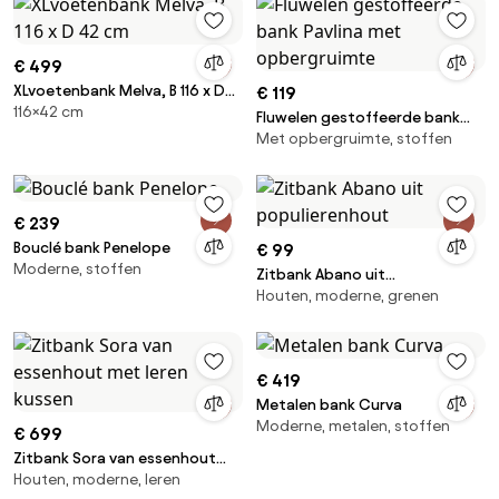
€ 499
XLvoetenbank Melva, B 116 x D
€ 119
116×42 cm
42 cm
Fluwelen gestoffeerde bank
Met opbergruimte, stoffen
Pavlina met opbergruimte
€ 239
Bouclé bank Penelope
€ 99
Moderne, stoffen
Zitbank Abano uit
Houten, moderne, grenen
populierenhout
€ 419
Metalen bank Curva
Moderne, metalen, stoffen
€ 699
Zitbank Sora van essenhout
Houten, moderne, leren
met leren kussen