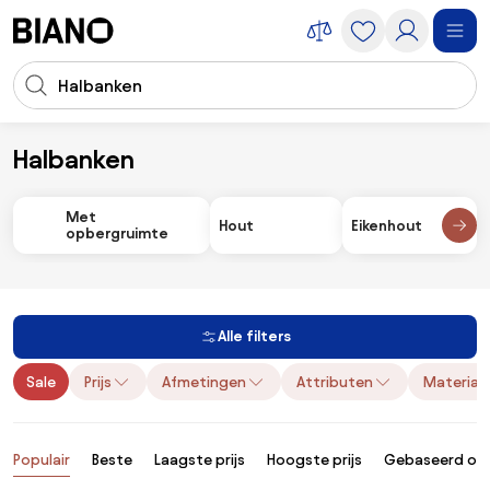
Navigatie overslaan, naar inhoud springen
Zoekopdracht invoeren
Inhoud overslaan, naar voettekst springen
Halbanken
Meubels
Bankjes
Halbanken
Met
Hout
Eikenhout
opbergruimte
Alle filters
Sale
Prijs
Afmetingen
Attributen
Materiaa
Producten
Populair
Beste
Laagste prijs
Hoogste prijs
Gebaseerd op 