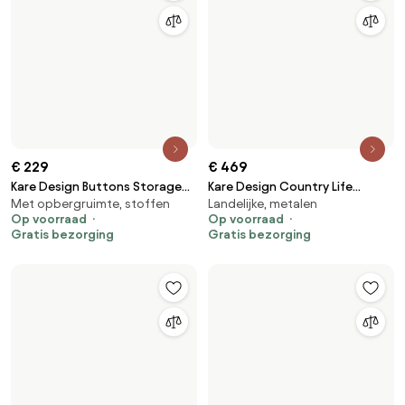
€ 997,75
€ 60,95
3-delige Modulaire Bank In
Linker Armleuning Laag ↑55 Cm
Houten, stoffen
Houten, moderne
Bouclé-stof Eliot Crèmebeige
Voor Modulaire Bank Bruna
Boucléstof - Sklum
Mosterd Chenille - Sklum