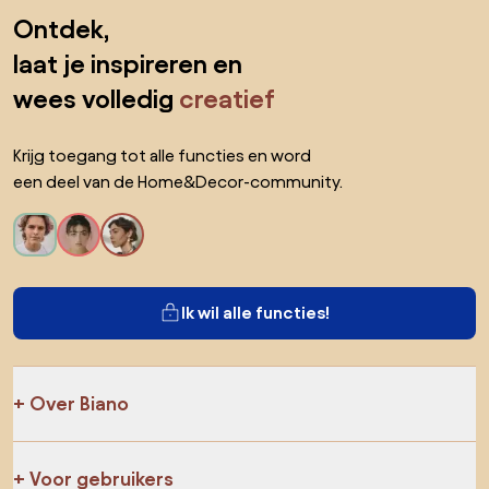
Producten
AI-ontwerper
Jij kan ons op sociale media vinden
Cookies
Privacy policy
Gebruiksvoorwaarden
Kies land
© 2026 Biano B.V.
Ga naar het begin van de pagina