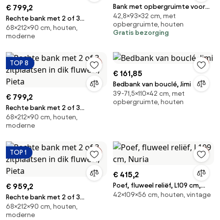
Bank met opbergruimte voor
€ 799,2
42,8×93×32 cm, met
schoenen, Ivo
Rechte bank met 2 of 3
opbergruimte, houten
68×212×90 cm, houten,
zitplaatsen in dik fluweel, Pieta
Gratis bezorging
moderne
TOP 8
€ 161,85
Bedbank van bouclé, Jimi
39-71,5×110×42 cm, met
€ 799,2
opbergruimte, houten
Rechte bank met 2 of 3
68×212×90 cm, houten,
zitplaatsen in dik fluweel, Pieta
moderne
TOP 1
€ 415,2
Poef, fluweel reliëf, L109 cm,
€ 959,2
42×109×56 cm, houten, vintage
Nuria
Rechte bank met 2 of 3
68×212×90 cm, houten,
zitplaatsen in dik fluweel, Pieta
moderne