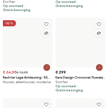
Kare Design Crossover Fluwelen
€ 64,95
€ 76,95
Stoffen
Halbankje Grijs 90 Cm
Rechter Lage Armleuning ↑55
Op voorraad
Houten, eikenhouten, moderne
Cm Voor Modulaire Bank Bruna
Gratis bezorging
Mosterd Chenille - Sklum
€ 469
Kare Design Country Life
€ 229
Landelijke, metalen
Metalen Bank
Kare Design Buttons Storage
Op voorraad
Met opbergruimte, stoffen
B&W Bankje Met Opbergruimte
Gratis bezorging
Op voorraad
Gratis bezorging
€ 269
€ 139
Kare Design Trono Groen Bankje
Halbankje Zachte Stof Taupe
Stoffen
Stoffen
Met Goud
72 Cm
Op voorraad
Op voorraad
Gratis bezorging
Gratis bezorging