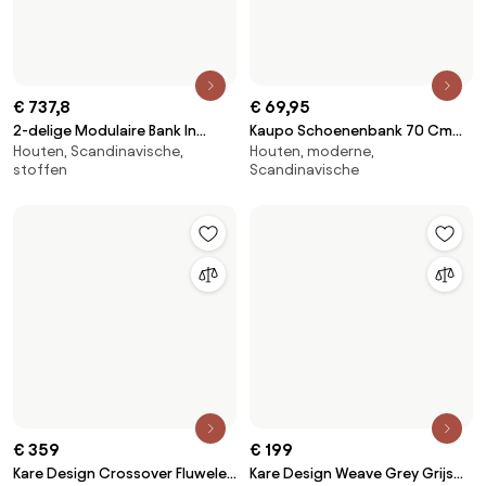
woonkamer eetkamer bruin
€ 69,95
Kaupo Schoenenbank 70 Cm
€ 737,8
Houten, moderne,
Van Bamboehout Wit - Sklum
2-delige Modulaire Bank In
Scandinavische
Houten, Scandinavische,
Bouclé-stof Eliot Crèmebeige
stoffen
Boucléstof - Sklum
€ 359
€ 199
Kare Design Crossover Fluwelen
Kare Design Weave Grey Grijs
Stoffen
Op voorraad
Halbankje Grijs 150 Cm
Bankje Gewoven Fluweel
Op voorraad
Gratis bezorging
Gratis bezorging
-16 %
€ 299