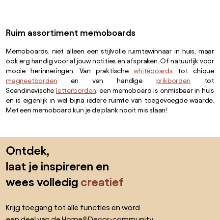
bevestigingsmateriaal en
punaises, houten frame, in
huishoudens, kantoren, etc.
Ruim assortiment memoboards
Memoboards: niet alleen een stijlvolle ruimtewinnaar in huis, maar
ook erg handig voor al jouw notities en afspraken. Of natuurlijk voor
mooie herinneringen. Van praktische
whiteboards
tot chique
magneetborden
en van handige
prikborden
tot
Scandinavische
letterborden
: een memoboard is onmisbaar in huis
en is eigenlijk in wel bijna iedere ruimte van toegevoegde waarde.
Met een memoboard kun je de plank nooit mis slaan!
Sla de voettekst over, ga naar het begin van de pagina
Ontdek,
laat je inspireren en
wees volledig
creatief
Krijg toegang tot alle functies en word
een deel van de Home&Decor-community.