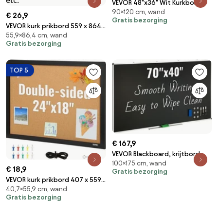
VEVOR 48"x36" Wit Kurkbord
90×120 cm, wand
met Linnen Oppervlak - Stijlvol
€ 26,9
Gratis bezorging
Wandgemonteerd Prikbord
VEVOR kurk prikbord 559 x 864
voor Thuis, School, Kantoor -
55,9×86,4 cm, wand
mm, kurk prikbord houten
Elegant en Functioneel Prikbord
Gratis bezorging
frame, kurk prikbord, kurkbord
prikbord - inclusief
bevestigingsmateriaal en
TOP 5
punaises, houten frame, in
huishoudens, kantoren, etc.
€ 167,9
VEVOR Blackboard, krijtbord
100×175 cm, wand
met aluminium frame, 175 x 100
€ 18,9
Gratis bezorging
cm whiteboard, inclusief 1
VEVOR kurk prikbord 407 x 559
magnetische wisser en 3
40,7×55,9 cm, wand
mm, kurk prikbord houten
whiteboardmarkers, zwart
Gratis bezorging
frame, kurk prikbord, kurkbord
oppervlak
prikbord - inclusief