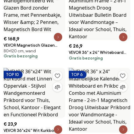
€ 168,9
VEVOR Magnetisch Glazen
€ 26,9
80×120 cm, wand
Whiteboard, Whiteboard 120 x
VEVOR 36" x 24" Whiteboard
Gratis bezorging
80 cm, Wandgemonteerd Wit
Gratis bezorging
&amp; Kurkbord Combo met
Glazen Bord zonder Frame, met
Aluminium Frame – 2-in-1
Pennenbakje, Wisser &amp; 2
Magnetisch Droog Uitwisbaar
TOP 10
TOP 6
Pennen, Magnetisch Bord Wit
Bulletin Board voor
Wandmontage – Ideaal voor
School, Thuis, Kantoor
€ 23,9
VEVOR 36"x24" Wit Kurkbord