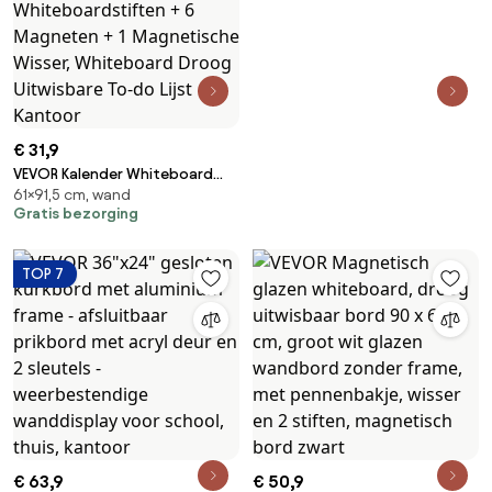
€ 31,9
VEVOR Kalender Whiteboard
61×91,5 cm, wand
Beschrijfbaar Magnetisch Bord
Gratis bezorging
915 x 610 mm, Memobord
Whiteboard inclusief 2
Whiteboardstiften + 6
TOP 7
Magneten + 1 Magnetische
Wisser, Whiteboard Droog
Uitwisbare To-do Lijst Kantoor
€ 63,9
€ 50,9