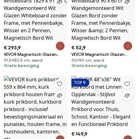
€ 293,9
€ 52,9
VEVOR Magnetisch Glazen
VEVOR Magnetisch Glazen
91,5×182,9 cm, wand
60×90 cm, wand
Whiteboard, Whiteboard 1829 x
Whiteboard, Whiteboard 90 x
Gratis bezorging
Gratis bezorging
915 cm, Wandgemonteerd Wit
60 cm, Wandgemonteerd Wit
Glazen Whiteboard zonder
Glazen Bord zonder Frame, met
Frame, met Pennenbakje,
Pennenbakje, Wisser &amp; 2
TOP 9
Wisser en 2 Pennen,
Pennen, Magnetisch Bord Wit
Magnetisch Bord Wit
€ 149,9