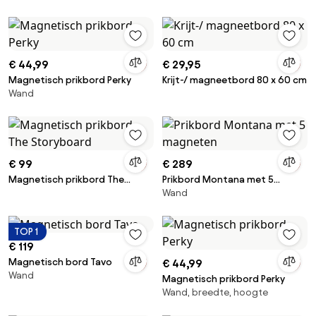
€ 44,99
€ 29,95
Magnetisch prikbord Perky
Krijt-/ magneetbord 80 x 60 cm
Wand
€ 99
€ 289
Magnetisch prikbord The
Prikbord Montana met 5
Wand
Storyboard
magneten
TOP 1
€ 119
Magnetisch bord Tavo
€ 44,99
Wand
Magnetisch prikbord Perky
Wand, breedte, hoogte