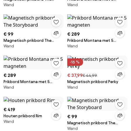
Wand
Wand
Storyboard
magneten
€ 99
€ 289
Magnetisch prikbord The
Prikbord Montana met 5
Wand
Wand
Storyboard
magneten
-16 %
€ 289
€ 37,99
€ 44,99
Prikbord Montana met 5
Magnetisch prikbord Perky
Wand
Wand
magneten
€ 419
Houten prikbord Rim
€ 99
Wand
Magnetisch prikbord The
Wand
Storyboard