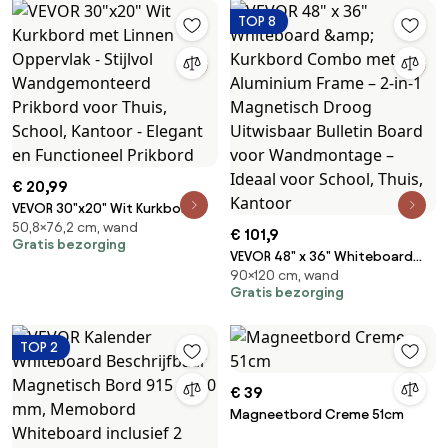
TOP 8
€ 20,99
VEVOR 30"x20" Wit Kurkbord
50,8×76,2 cm, wand
met Linnen Oppervlak - Stijlvol
€ 101,9
Gratis bezorging
Wandgemonteerd Prikbord
VEVOR 48" x 36" Whiteboard
voor Thuis, School, Kantoor -
90×120 cm, wand
&amp; Kurkbord Combo met
Elegant en Functioneel Prikbord
Gratis bezorging
Aluminium Frame – 2-in-1
Magnetisch Droog Uitwisbaar
Bulletin Board voor
TOP 2
Wandmontage – Ideaal voor
School, Thuis, Kantoor
€ 39
Magneetbord Creme 51cm