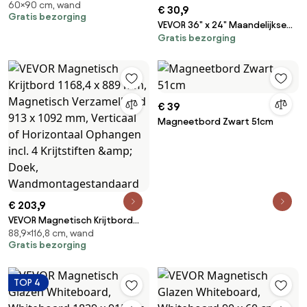
60×90 cm, wand
met Linnen Oppervlak - Stijlvol
€ 30,9
Gratis bezorging
Wandgemonteerd Prikbord
VEVOR 36" x 24" Maandelijkse
voor Thuis, School, Kantoor -
Gratis bezorging
Kalender Whiteboard en
Elegant en Functioneel Prikbord
Prikbord Combo met Aluminium
Frame - 2-in-1 Magnetisch
Droog Uitwisbaar Prikbord voor
Wandmontage - Ideaal voor
€ 39
School, Thuis, Kantoor
Magneetbord Zwart 51cm
€ 203,9
VEVOR Magnetisch Krijtbord
88,9×116,8 cm, wand
1168,4 x 889 mm, Magnetisch
Gratis bezorging
Verzamelbord 913 x 1092 mm,
Verticaal of Horizontaal
Ophangen incl. 4 Krijtstiften
TOP 4
&amp; Doek,
Wandmontagestandaard