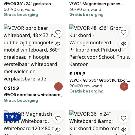
VEVOR 36"x24" gesloten
VEVOR Magnetisch glazen
60×90 cm, wand
60×90 cm, wand
kurkbord met aluminium frame
whiteboard, droog uitwisbaar
Gratis bezorging
Gratis bezorging
- afsluitbaar prikbord met acryl
bord 90 x 60 cm, groot wit
deur en 2 sleutels -
glazen wandbord zonder
weerbestendige wanddisplay
frame, met pennenbakje,
voor school, thuis, kantoor
wisser en 2 stiften, magnetisch
bord zwart
€ 185,9
VEVOR 48"x36" Groot Kurkbord
90×120 cm, wand
- Wandgemonteerd Prikbord
€ 216,9
Gratis bezorging
met Prikbord - Perfect voor
VEVOR oprolbaar whiteboard,
School, Thuis, Kantoor
Gratis bezorging
48 x 32 inch, dubbelzijdig
magnetisch mobiel
whiteboard, 360° draaibaar, in
TOP 3
hoogte verstelbaar
whiteboard met wielen en
verplaatsbare lade