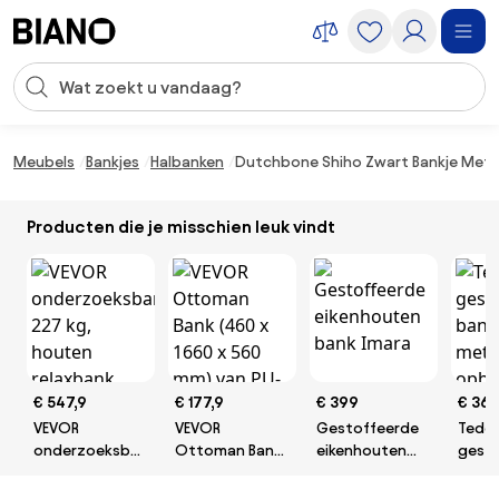
Navigatie overslaan, naar inhoud springen
Zoekopdracht invoeren
Inhoud overslaan, naar voettekst springen
Meubels
Bankjes
Halbanken
Dutchbone Shiho Zwart Bankje Met 
Producten die je misschien leuk vindt
€ 547,9
€ 177,9
€ 399
€ 36
VEVOR
VEVOR
Gestoffeerde
Tedd
onderzoeksbank
Ottoman Bank
eikenhouten
gest
227 kg, houten
(460 x 1660 x
bank Imara
bank 
relaxbank,
560 mm) van
opbe