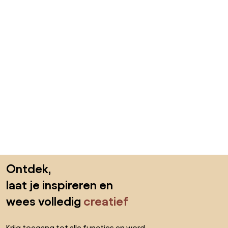
Sla de voettekst over, ga naar het begin van de pagina
Ontdek,
laat je inspireren en
wees volledig
creatief
Krijg toegang tot alle functies en word