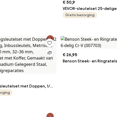
€ 50,9
VEVOR-sleutelset 25-delige
ratelsleutelset met roltas,
Gratis bezorging
koolstofstalen sleutelset m
mm tot 32 mm, ideaal voor
huishoudelijke autoreparat
werkplaats garage noodgev
€ 26,95
Benson Steek- en Ringratel
6-delig Cr-V (007703)
sleutelset met Doppen, 1/2
lig, Inbussleutels,
orging
 maten 10–30 mm, 32–36
eutelset met Koffer,
an Chroom-Vanadium