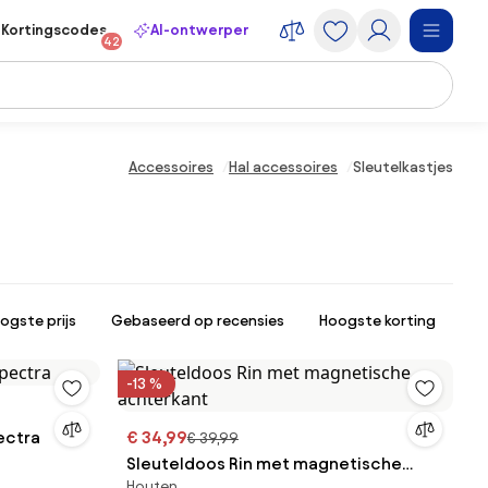
Kortingscodes
AI-ontwerper
42
Accessoires
Hal accessoires
Sleutelkastjes
ogste prijs
Gebaseerd op recensies
Hoogste korting
-13 %
ectra
€ 34,99
€ 39,99
Sleuteldoos Rin met magnetische
Houten