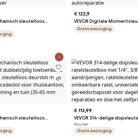
€ 122,9
anisch sleutelloos
VEVOR Digitale Momentsleu
et enkelzijdig toetsenbord
1/2 3/8 inch aandrijving, 72
Gratis bezorging
orging
s), sleutelloos deurslot met
nauwkeurige elektronische
 sleutels, ingebouwd
momentsleutel met vooraf 
or thuis, kantoor, buiten,
waarde, zoemer en LED-mel
ilver
autoreparatie
€ 113,99
anisch sleutelloos
VEVOR 314-delige dopsleut
Houten
et dubbelzijdig
ratelsleutelbox met 1/4", 3/
orging
Gratis bezorging
 (14 sleutels), sleutelloos
aandrijvingen, ratelsleutel