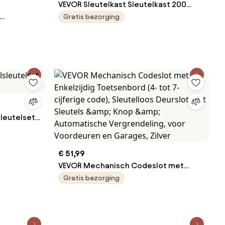
VEVOR Sleutelkast Sleutelkast 200
Sleutels, Zwarte Sleutelkast
Gratis bezorging
Sleutelkluis Verstelbare, Afsluitbare
etrisch 6
Sleutelkast met 20 Sleutelhouders, 2
Sleutels en 4 Indexkaarten
ies
allen
sleutelset
€ 51,99
VEVOR Mechanisch Codeslot met
Enkelzijdig Toetsenbord (4- tot 7-
Gratis bezorging
cijferige code), Sleutelloos Deurslot
met Sleutels &amp; Knop &amp;
Automatische Vergrendeling, voor