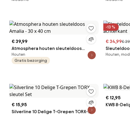
achterkant
achterkant
-13 %
€ 39,99
€ 34,99
€ 39
Atmosphera houten sleuteldoos
Sleuteldoo
Houten
Houten, mod
Amalia - 30 x 40 cm
achterkant
Gratis bezorging
€ 12,95
€ 15,95
KWB 8-Deli
Silverline 10 Delige T-Grepen TORX-
sleutel Set