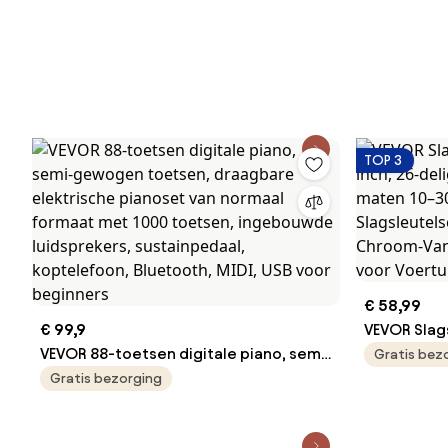
TOP 3
€ 58,99
€ 99,9
VEVOR Slag
VEVOR 88-toetsen digitale piano, semi-
inch, 26-de
Gratis bez
gewogen toetsen, draagbare
Metrische
Gratis bezorging
elektrische pianoset van normaal
mm, Slagsl
formaat met 1000 toetsen,
Gemaakt v