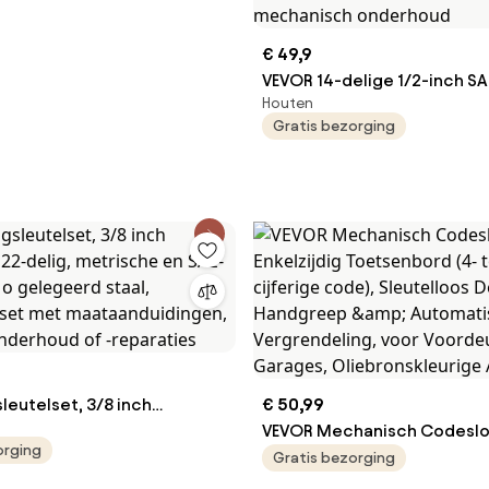
€ 49,9
VEVOR 14-delige 1/2-inch SA
Houten
Crowfoot-sleutelset (1-1/16
Gratis bezorging
inch) met opbergvak, 40CR
met lasergegraveerde maat
voor mechanisch onderhou
leutelset, 3/8 inch
€ 50,99
, 22-delig, metrische en
VEVOR Mechanisch Codeslo
orging
 Cr-Mo gelegeerd staal,
Enkelzijdig Toetsenbord (4- 
Gratis bezorging
elset met
cijferige code), Sleutelloos