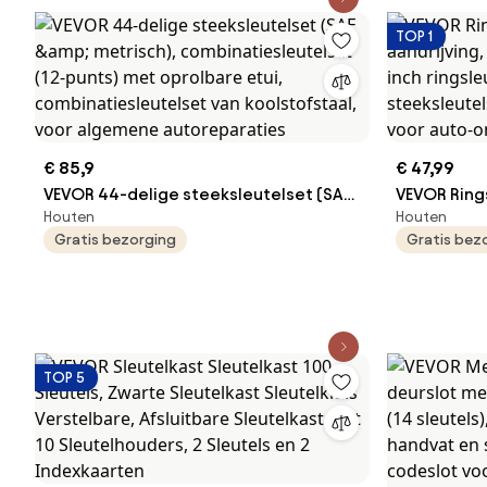
ingebouwde luidsprekers,
Gelegeerd 
sustainpedaal, koptelefoon, Bluetooth,
Voertuigre
TOP 1
MIDI, USB voor beginners
€ 85,9
€ 47,99
VEVOR 44-delige steeksleutelset (SAE
VEVOR Rings
Houten
Houten
&amp; metrisch),
aandrijving,
Gratis bezorging
Gratis bez
combinatiesleutelset (12-punts) met
inch ringsl
oprolbare etui, combinatiesleutelset
staal, stee
van koolstofstaal, voor algemene
maatmarker
autoreparaties
onderhoud/
TOP 5