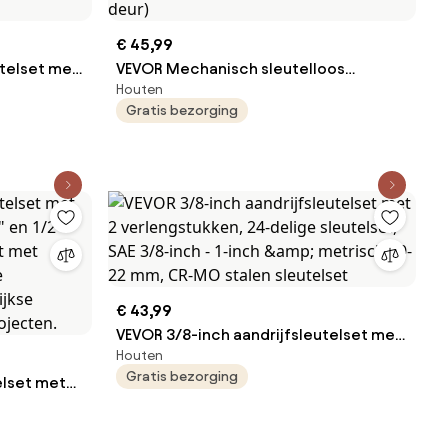
€ 45,99
telset met
VEVOR Mechanisch sleutelloos
Houten
 tanden, ±2%
deurslot met enkelzijdig toetsenbord
Gratis bezorging
(14 sleutels), sleutelloos deurslot met
ingestelde
handgreep, codeslot voor thuis,
ding voor
kantoor, buiten, hek, tuin, zilver (35-65
mm dikke deur)
€ 43,99
VEVOR 3/8-inch aandrijfsleutelset met
Houten
2 verlengstukken, 24-delige sleutelset,
Gratis bezorging
elset met
SAE 3/8-inch - 1-inch &amp; metrisch
8" en 1/2"
10-22 mm, CR-MO stalen sleutelset
set met