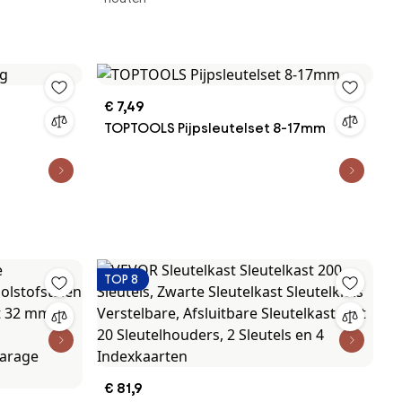
achterkant
€ 7,49
TOPTOOLS Pijpsleutelset 8-17mm
TOP 8
€ 81,9