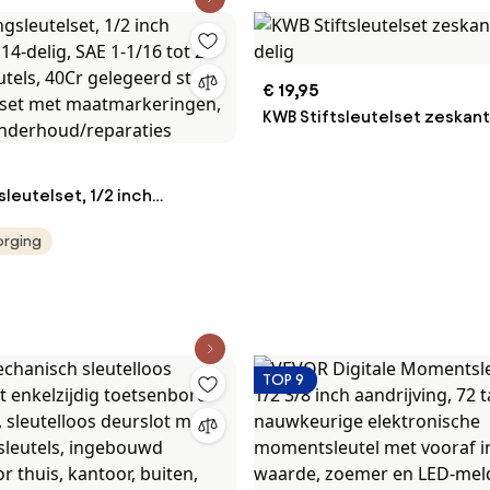
Staal, voor
paraties
€ 19,95
KWB Stiftsleutelset zeskant
delig
leutelset, 1/2 inch
 14-delig, SAE 1-1/16 tot 2
orging
eutels, 40Cr gelegeerd
ksleutelset met
ingen, voor auto-
reparaties
TOP 9