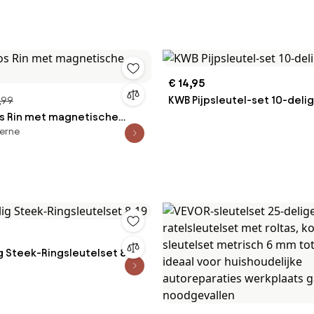
€ 14,95
KWB Pijpsleutel-set 10-delig
,99
s Rin met magnetische
erne
g Steek-Ringsleutelset 8-19