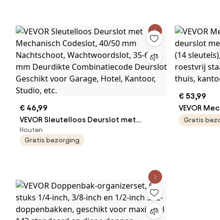
van koolstofstaal, voor algemene
maataandui
autoreparaties
onderhoud 
€ 53,99
€ 46,99
VEVOR Mech
VEVOR Sleutelloos Deurslot met
deurslot m
Gratis bez
Houten
Mechanisch Codeslot, 40/50 mm
toetsenbord
Gratis bezorging
Nachtschoot, Wachtwoordslot, 35-65
deurslot va
mm Deurdikte Combinatiecode
codeslot vo
Deurslot Geschikt voor Garage, Hotel,
buitenomhe
Kantoor, Studio, etc.