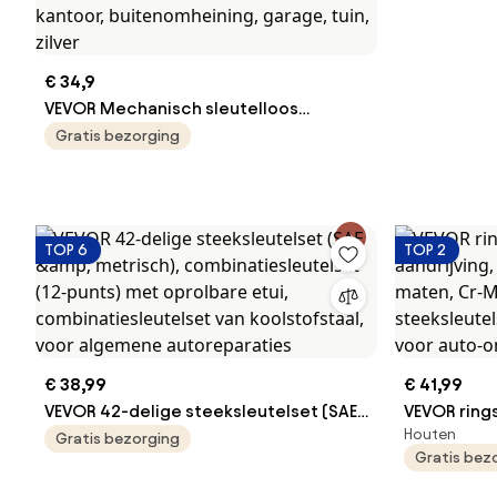
€ 34,9
VEVOR Mechanisch sleutelloos
deurslot met enkelzijdig toetsenbord
Gratis bezorging
(14 sleutels), sleutelloos deurslot van
roestvrij staal, codeslot voor thuis,
kantoor, buitenomheining, garage,
tuin, zilver
TOP 6
TOP 2
€ 38,99
€ 41,99
VEVOR 42-delige steeksleutelset (SAE
VEVOR rings
Houten
&amp; metrisch),
aandrijving
Gratis bezorging
Gratis bez
combinatiesleutelset (12-punts) met
SAE-maten,
oprolbare etui, combinatiesleutelset
steeksleut