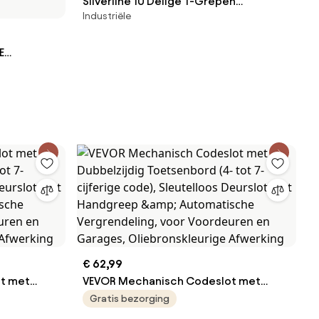
Silverline 10 Delige T-Grepen
Industriële
Inbussleutel Set
E
-inch - 2-
-materiaal
markering,
d
€ 62,99
t met
VEVOR Mechanisch Codeslot met
tot 7-
Dubbelzijdig Toetsenbord (4- tot 7-
Gratis bezorging
 Deurslot
cijferige code), Sleutelloos Deurslot