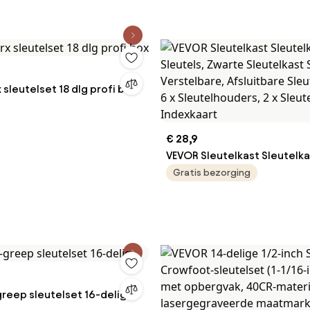
et handgreep, codeslot
omkeerbare ratel, universe
kantoor, buitenomheining en
gereedschapsset voor dage
5 mm dikke deur)
reparaties en doe-het-zelf
x sleutelset 18 dlg profi box
€ 28,9
VEVOR Sleutelkast Sleutelka
Sleutels, Zwarte Sleutelkas
Gratis bezorging
Sleutelkluis Verstelbare, Af
Sleutelkast met 6 x Sleutelh
Sleutels en 1 x Indexkaart
reep sleutelset 16-delig