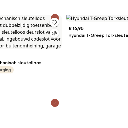
dingen, voor auto-
met Handgreep &amp; Aut
of -reparaties
Vergrendeling, voor Voorde
Garages, Oliebronskleurige
€ 16,95
Hyundai T-Greep Torxsleute
anisch sleutelloos
et dubbelzijdig
orging
 (14 sleutels), sleutelloos
n roestvrij staal, ingebouwd
or thuis, kantoor,
ining, garage