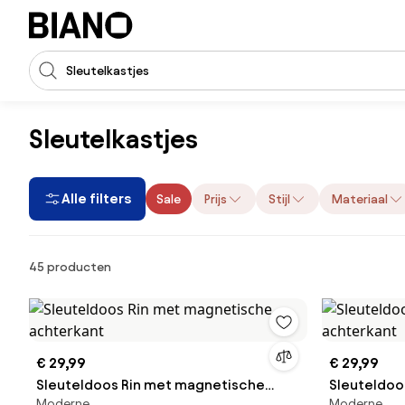
Navigatie overslaan, naar inhoud springen
Zoekopdracht invoeren
Inhoud overslaan, naar voettekst springen
Sleutelkastjes
Alle filters
Sale
Prijs
Stijl
Materiaal
Producten
45 producten
€ 29,99
€ 29,99
Sleuteldoos Rin met magnetische
Sleuteldoo
Moderne
Moderne