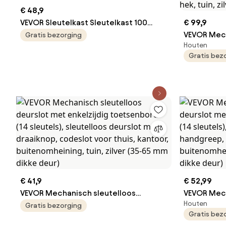
€ 48,9
VEVOR Sleutelkast Sleutelkast 100
€ 99,9
Sleutels, Zwarte Sleutelkast
VEVOR Mech
Gratis bezorging
Houten
Sleutelkluis Verstelbare, Afsluitbare
deurslot m
Gratis bez
Sleutelkast met 10 Sleutelhouders, 2
(14 sleutel
Sleutels en 2 Indexkaarten
handvat en
codeslot vo
hek, tuin, z
€ 41,9
€ 52,99
VEVOR Mechanisch sleutelloos
VEVOR Mech
Houten
deurslot met enkelzijdig toetsenbord
deurslot m
Gratis bezorging
Gratis bez
(14 sleutels), sleutelloos deurslot met
toetsenbord