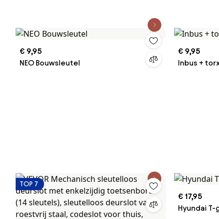
draaiknop, codeslot voor thuis,
deurslot m
kantoor, buitenomheining, tuin, zilver
voor thuis
(35-65 mm dikke deur)
tuin (35-6
€ 9,95
€ 9,95
NEO Bouwsleutel
Inbus + tor
TOP 7
€ 17,95
Hyundai T-g