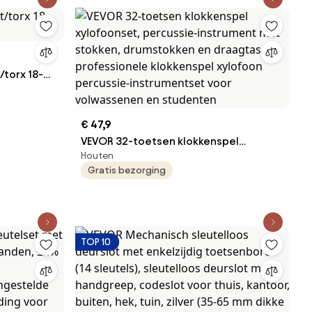
Voordeuren en Garages, Zilver
/torx 18-
€ 47,9
VEVOR 32-toetsen klokkenspel
Houten
xylofoonset, percussie-instrument
Gratis bezorging
met stokken, drumstokken en
draagtas, professionele klokkenspel
xylofoon percussie-instrumentset
voor volwassenen en studenten
TOP 10