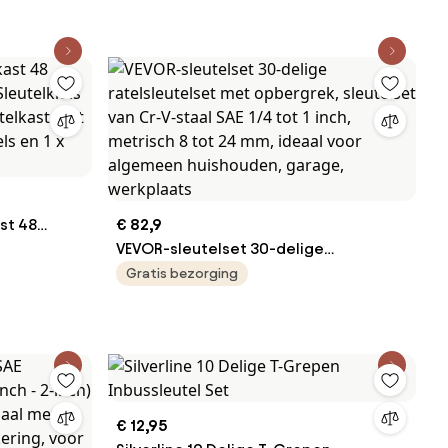
le
lijkse
projecten.
st 48
€ 82,9
t
VEVOR-sleutelset 30-delige
sluitbare
ratelsleutelset met opbergrek,
Gratis bezorging
ouders, 2 x
sleutelset van Cr-V-staal SAE 1/4 tot 1
inch, metrisch 8 tot 24 mm, ideaal voor
algemeen huishouden, garage,
werkplaats
€ 12,95