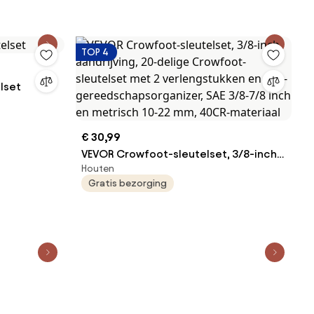
omatische
met Handgreep &amp; Automatische
uren en
Vergrendeling, voor Voordeuren en
 Afwerking
Garages, Oliebronskleurige Afwerking
TOP 4
lset
€ 30,99
VEVOR Crowfoot-sleutelset, 3/8-inch
Houten
aandrijving, 20-delige Crowfoot-
Gratis bezorging
sleutelset met 2 verlengstukken en
EVA-gereedschapsorganizer, SAE 3/8-
7/8 inch en metrisch 10-22 mm, 40CR-
materiaal