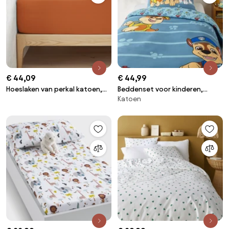
€ 44,09
€ 44,99
Hoeslaken van perkal katoen,
Beddenset voor kinderen,
Katoen
80 draden, 35 cm kop, Scenario
katoen, PAW Patrol