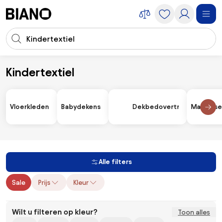
Navigatie overslaan, naar inhoud springen
Zoekopdracht invoeren
Inhoud overslaan, naar voettekst springen
Kindertextiel
Kinderkamer
Kindertextiel
Vloerkleden
Babydekens
Dekbedovertrekken
Matrass
Alle filters
Sale
Prijs
Kleur
Wilt u filteren op kleur?
Toon alles