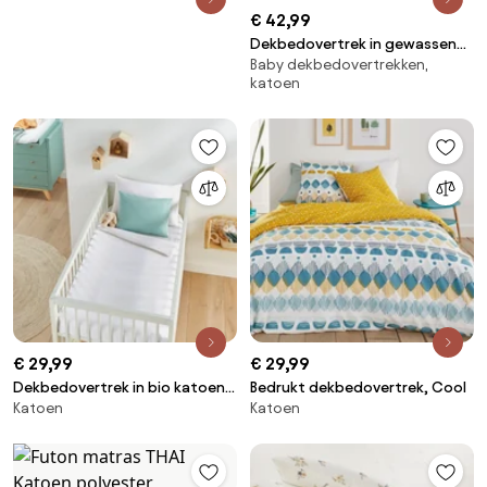
€ 42,99
Dekbedovertrek in gewassen
Baby dekbedovertrekken,
katoen, Scenario
katoen
€ 29,99
€ 29,99
Dekbedovertrek in bio katoen
Bedrukt dekbedovertrek, Cool
Katoen
Katoen
Scenario