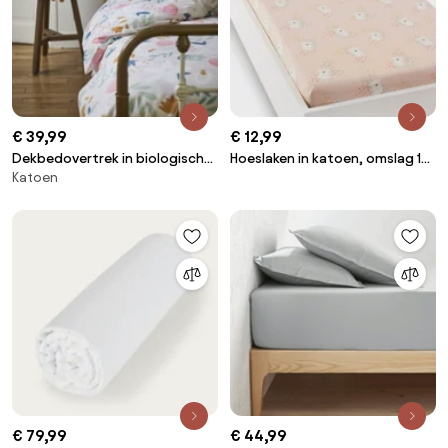
€ 39,99
€ 12,99
Dekbedovertrek in biologisch
Hoeslaken in katoen, omslag 17
Katoen
katoen, Vahina
cm, Louisa
€ 79,99
€ 44,99