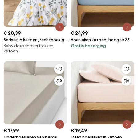
€ 20,39
€ 24,99
Bedset in katoen, rechthoekig
Hoeslaken katoen, hoogte 25
Baby dekbedovertrekken,
Gratis bezorging
kussensloop, Jeanille
cm, Macha
katoen
€ 17,99
€ 19,49
Kinderhoeslaken van perkal
Effen hoeslaken in katoen,