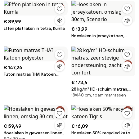
€ 89,99
Effen plat laken in tetra, Kumla
€ 13,99
Hoeslaken in jerseykatoen,
omslag 30cm, Scenario
€ 147,26
Futon matras THAI Katoen
polyester
€ 173,4
28 kg/m³ HD-schuim matras,
18×140 cm, foam matrassen
zeer stevige ondersteuning,
zacht comfort
€ 59,49
€ 16,09
Hoeslaken in gewassen linnen,
Hoeslaken 50% recycled katoen
90×190 cm