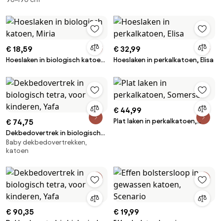
omslag 30 cm, Linot
Tigris
€ 18,59
€ 32,99
Hoeslaken in biologisch katoen,
Hoeslaken in perkalkatoen, Elisa
Miria
€ 44,99
Plat laken in perkalkatoen,
€ 74,75
Somerset
Dekbedovertrek in biologisch
Baby dekbedovertrekken,
tetra, voor kinderen, Yafa
katoen
€ 90,35
€ 19,99