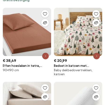
Gratis bezorging
katoen, hoogte 30 cm, KUMCO
€ 38,49
€ 20,99
Effen hoeslaken in tetra,
Bedset in katoen met
90×190 cm
Baby dekbedovertrekken,
kinderen, Kumla
rechthoekige kussensloop,
katoen
Finland