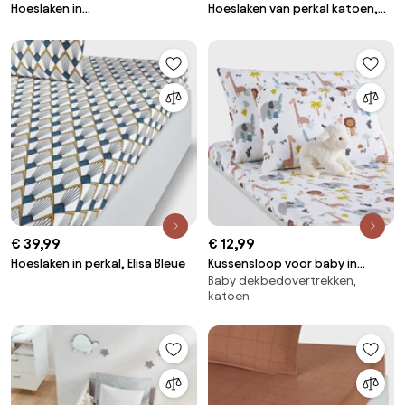
Hoeslaken in
Hoeslaken van perkal katoen,
satijnkatoen/Lyocell, Satina
80 draden, 35 cm kop, Scenario
€ 39,99
€ 12,99
Hoeslaken in perkal, Elisa Bleue
Kussensloop voor baby in
Baby dekbedovertrekken,
biologisch katoen, Henri
katoen