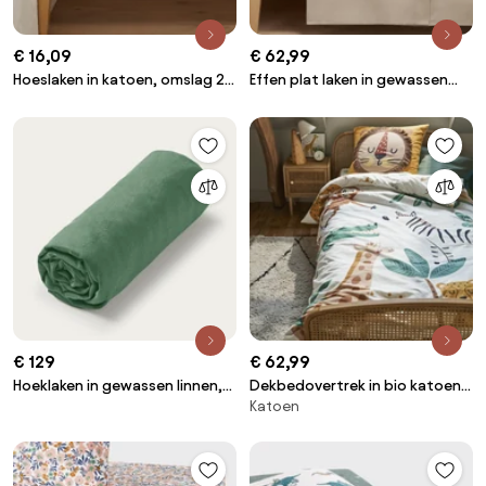
€ 16,09
€ 62,99
Hoeslaken in katoen, omslag 25
Effen plat laken in gewassen
cm, Scenario
katoen, Scenario
€ 129
€ 62,99
Hoeklaken in gewassen linnen,
Dekbedovertrek in bio katoen,
Katoen
voor kinderen, Elina
Junglito