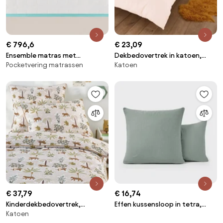
€ 796,6
€ 23,09
Ensemble matras met
Dekbedovertrek in katoen,
Pocketvering matrassen
Katoen
pocketveren + bedbodem, LE
Scenario
TOUT MOELLEUX
€ 37,79
€ 16,74
Kinderdekbedovertrek,
Effen kussensloop in tetra,
Katoen
gewassen katoen, jungleprint,
kinderen, Kumla