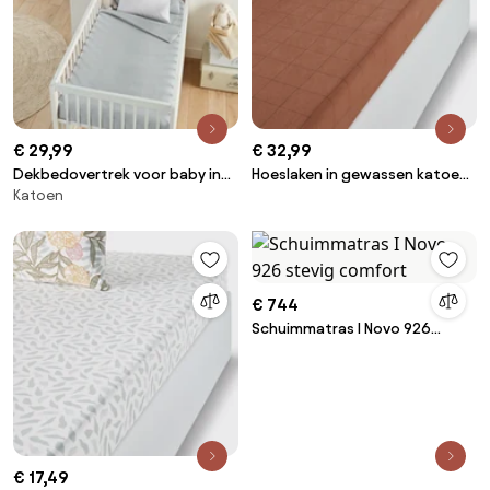
€ 29,99
€ 32,99
Dekbedovertrek voor baby in
Hoeslaken in gewassen katoen,
Katoen
katoen, Scenario
Monille
€ 744
Schuimmatras I Novo 926
stevig comfort
€ 17,49