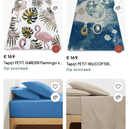
€ 169
€ 169
Tapijt PETIT GARDEN Flamingo's
Tapijt PETIT HELICOPTER
Op voorraad
blad motief monstera bladeren
Op voorraad
vliegtuigen blauw
crème