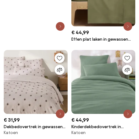
€ 44,99
Effen plat laken in gewassen
katoen, Scenario
€ 31,99
€ 44,99
Dekbedovertrek in gewassen
Kinderdekbedovertrek in
Katoen
Katoen
katoen, Avara
gaas/gewassen katoen, Kumco