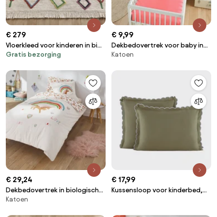
€ 279
€ 9,99
Vloerkleed voor kinderen in bio
Dekbedovertrek voor baby in
Gratis bezorging
Katoen
katoen, Berberstijl, Dybala
katoen, Scenario
€ 29,24
€ 17,99
Dekbedovertrek in biologisch
Kussensloop voor kinderbed,
Katoen
katoen, Licorne
gewassen katoen, SCENARIO