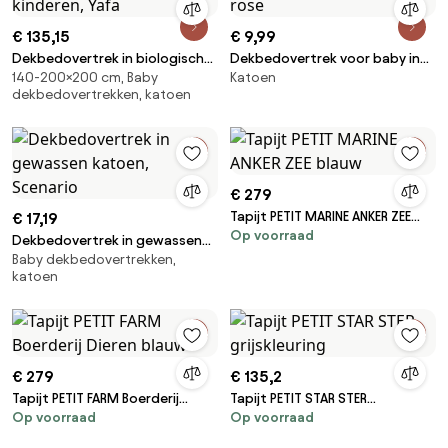
€ 135,15
€ 9,99
Dekbedovertrek in biologisch
Dekbedovertrek voor baby in
140-200×200 cm, Baby
Katoen
tetra, voor kinderen, Yafa
katoen, Dino Pop rose
dekbedovertrekken, katoen
€ 279
Tapijt PETIT MARINE ANKER ZEE
€ 17,19
Op voorraad
blauw
Dekbedovertrek in gewassen
Baby dekbedovertrekken,
katoen, Scenario
katoen
€ 279
€ 135,2
Tapijt PETIT FARM Boerderij
Tapijt PETIT STAR STER
Op voorraad
Op voorraad
Dieren blauw
grijskleuring