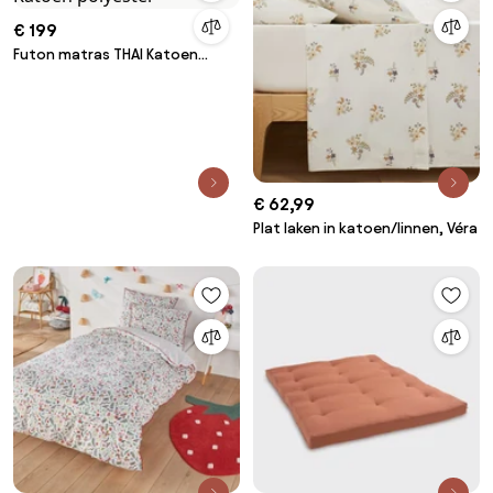
€ 199
Futon matras THAI Katoen
polyester
€ 62,99
Plat laken in katoen/linnen, Véra