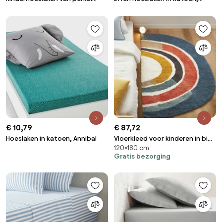
katoen, 80 draden, Scenario
omslag 32 cm, Scenario
€ 10,79
€ 87,72
Hoeslaken in katoen, Annibal
Vloerkleed voor kinderen in bio
120×180 cm
katoen, groot model, Niji
Gratis bezorging