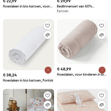
€ 22,99
€ 29,99
Hoeslaken in bio katoen, voor
Bedlinnenset van 50%
Katoen
baby, omslag 17 cm, Henri
gerecycled katoen met
vierkant kussensloop, groen,
van Scacco
€ 48,99
Hoeslaken, voor kinderen in bio
€ 38,24
tetra, Yafa
Hoeslaken in bio katoen, Ponlok