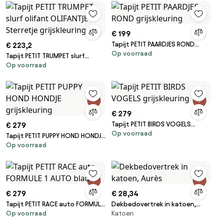
€ 199
Tapijt PETIT PAARDJES ROND
€ 223,2
Op voorraad
grijskleuring
Tapijt PETIT TRUMPET slurf
Op voorraad
olifant OLIFANTJE Sterretje
grijskleuring
€ 279
Tapijt PETIT BIRDS VOGELS
€ 279
Op voorraad
grijskleuring
Tapijt PETIT PUPPY HOND HONDJE
Op voorraad
grijskleuring
€ 279
€ 28,34
Tapijt PETIT RACE auto FORMULE
Dekbedovertrek in katoen,
Op voorraad
Katoen
1 AUTO blauw
Aurès