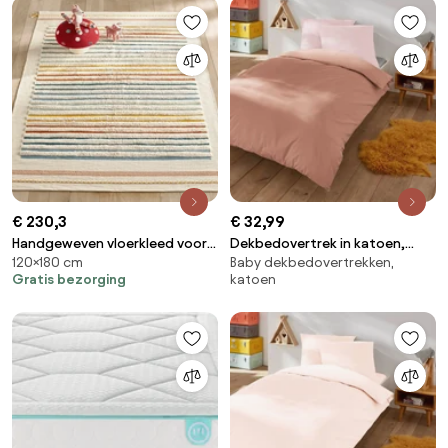
€ 230,3
€ 32,99
Handgeweven vloerkleed voor
Dekbedovertrek in katoen,
120×180 cm
Baby dekbedovertrekken,
kinderen, in biologisch katoen,
Scenario
Gratis bezorging
katoen
Tomulo