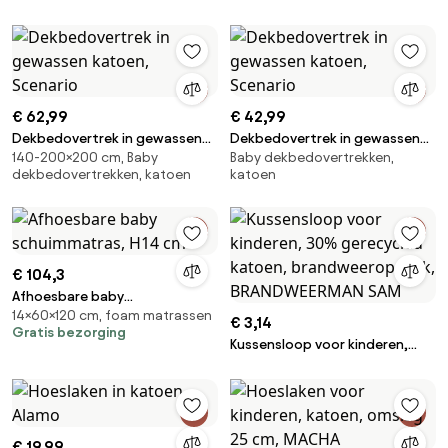
€ 62,99
€ 42,99
Dekbedovertrek in gewassen
Dekbedovertrek in gewassen
140-200×200 cm, Baby
Baby dekbedovertrekken,
katoen, Scenario
katoen, Scenario
dekbedovertrekken, katoen
katoen
€ 104,3
Afhoesbare baby
14×60×120 cm, foam matrassen
schuimmatras, H14 cm
€ 3,14
Gratis bezorging
Kussensloop voor kinderen,
30% gerecycled katoen,
brandweeropdruk,
BRANDWEERMAN SAM
€ 19,99