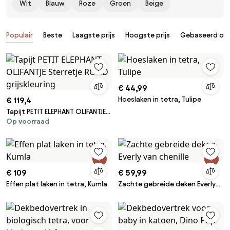
Wit
Blauw
Roze
Groen
Beige
Producten
Populair
Beste
Laagste prijs
Hoogste prijs
Gebaseerd op 
€ 44,99
Hoeslaken in tetra, Tulipe
€ 119,4
Tapijt PETIT ELEPHANT OLIFANTJE
Op voorraad
Sterretje ROND grijskleuring
€ 109
€ 59,99
Effen plat laken in tetra, Kumla
Zachte gebreide deken Everly
van chenille