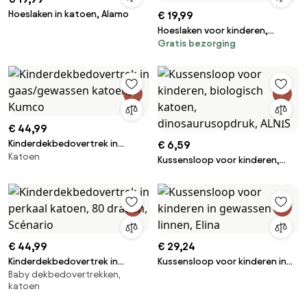
Hoeslaken in katoen, Alamo
€ 19,99
Hoeslaken voor kinderen,
Gratis bezorging
katoen, omslag 25 cm, MACHA
€ 44,99
Kinderdekbedovertrek in
€ 6,59
Katoen
gaas/gewassen katoen, Kumco
Kussensloop voor kinderen,
biologisch katoen,
dinosaurusopdruk, ALNIS
€ 44,99
€ 29,24
Kinderdekbedovertrek in
Kussensloop voor kinderen in
Baby dekbedovertrekken,
perkaal katoen, 80 draden,
gewassen linnen, Elina
katoen
Scénario