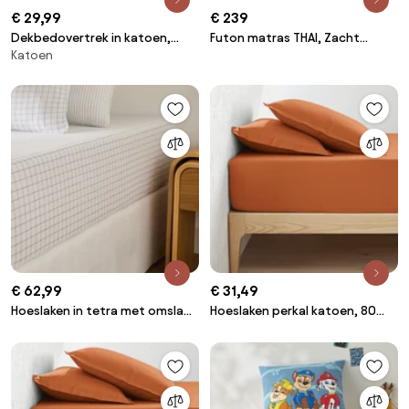
€ 29,99
€ 239
Dekbedovertrek in katoen,
Futon matras THAI, Zacht
Katoen
Fraize
schuim, Katoen Polyester
€ 62,99
€ 31,49
Hoeslaken in tetra met omslag
Hoeslaken perkal katoen, 80
30 cm, Cotto
draden, 30 cm kop, Scenario