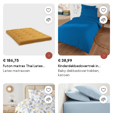
WILA
€ 186,75
€ 38,99
Futon matras Thai Latex
Kinderdekbedovertrek in
Latex matrassen
Baby dekbedovertrekken,
katoen polyester
perkaal katoen, 80 draden,
katoen
Scénario