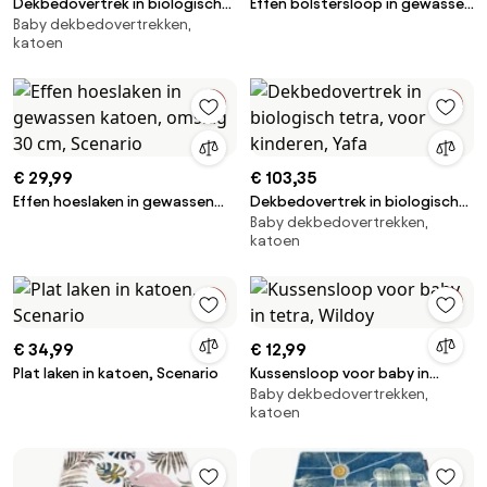
Dekbedovertrek in biologisch
Effen bolstersloop in gewassen
Baby dekbedovertrekken,
tetra, voor kinderen, Yafa
katoen, Scenario
katoen
€ 29,99
€ 103,35
Effen hoeslaken in gewassen
Dekbedovertrek in biologisch
Baby dekbedovertrekken,
katoen, omslag 30 cm,
tetra, voor kinderen, Yafa
katoen
Scenario
€ 34,99
€ 12,99
Plat laken in katoen, Scenario
Kussensloop voor baby in
Baby dekbedovertrekken,
tetra, Wildoy
katoen