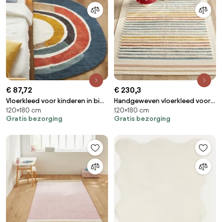
€ 87,72
€ 230,3
Vloerkleed voor kinderen in bio
Handgeweven vloerkleed voor
120×180 cm
120×180 cm
katoen, groot model, Niji
kinderen, in biologisch katoen,
Gratis bezorging
Gratis bezorging
Tomulo