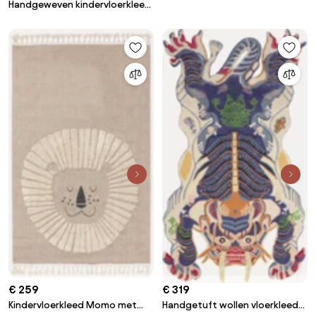
Savannah van wol
Handgeweven kindervloerkleed
Lines, verschillende formaten
€ 259
€ 319
Kindervloerkleed Momo met
Handgetuft wollen vloerkleed