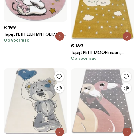
€ 199
Tapijt PETIT ELEPHANT OLIFANTJE
Op voorraad
Sterretje ROND rozekleuring
€ 169
Tapijt PETIT MOON maan ,
Op voorraad
Sterretje , wolken goud