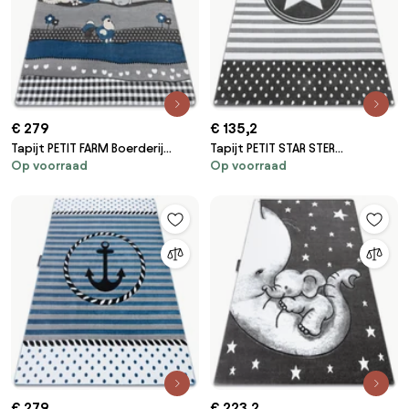
€ 279
€ 135,2
Tapijt PETIT FARM Boerderij
Tapijt PETIT STAR STER
Op voorraad
Op voorraad
Dieren blauw
grijskleuring
€ 279
€ 223,2