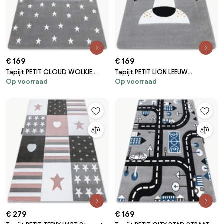
€ 169
€ 169
Tapijt PETIT CLOUD WOLKJE
Tapijt PETIT LION LEEUW
Op voorraad
Op voorraad
Sterretje grijskleuring
grijskleuring
€ 279
€ 169