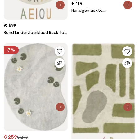
€ 119
Handgemaakte
kindervloerkleed Swan Lake
€ 159
Rond kindervloerkleed Back To
School, wasbaar
-7 %
€ 259
€ 279