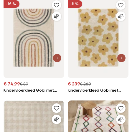
-16 %
-11 %
€ 74,99
€ 239
€ 89
€ 269
Kindervloerkleed Gobi met
Kindervloerkleed Gobi met
regenboogmotief
bloemenpatroon