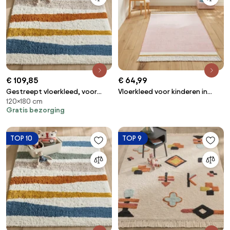
€ 109,85
€ 64,99
Gestreept vloerkleed, voor
Vloerkleed voor kinderen in
120×180 cm
kinderen, in bio katoen, Strat
katoen , Naga
Gratis bezorging
TOP 10
TOP 9