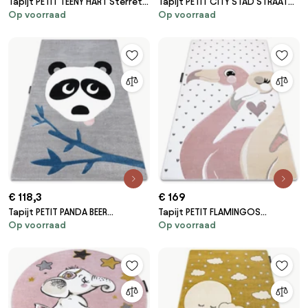
Tapijt PETIT TEENY HART Sterretje
Tapijt PETIT CITY STAD STRAAT
Op voorraad
Op voorraad
rozekleuring
grijskleuring
€ 118,3
€ 169
Tapijt PETIT PANDA BEER
Tapijt PETIT FLAMINGOS
Op voorraad
Op voorraad
grijskleuring
Flamingo's HARTJES crème