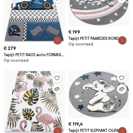
€ 199
Tapijt PETIT PAARDJES ROND
Op voorraad
grijskleuring
€ 279
Tapijt PETIT RACE auto FORMULE
Op voorraad
1 AUTO blauw
€ 119,4
Tapijt PETIT ELEPHANT OLIFANTJE