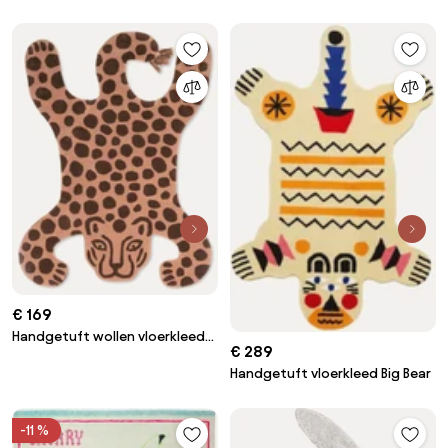
Emilia van katoen, wasbaar
handgetuft van katoen
€ 169
Handgetuft wollen vloerkleed
€ 289
Safari
Handgetuft vloerkleed Big Bear
-11 %