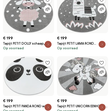
€ 199
€ 199
Tapijt PETIT DOLLY schaap,
Tapijt PETIT LAMA ROND
Op voorraad
Op voorraad
lammetje ROND grijskleuring
grijskleuring
€ 199
€ 199
Tapijt PETIT PANDA ROND wit
Tapijt PETIT UNICORN EENHOORN
Op voorraad
Op voorraad