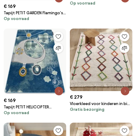
Op voorraad
Sterretje ROND grijskleuring
€ 169
Tapijt PETIT GARDEN Flamingo's
Op voorraad
blad motief monstera bladeren
crème
€ 279
€ 169
Vloerkleed voor kinderen in bio
Tapijt PETIT HELICOPTER
Gratis bezorging
katoen, Berberstijl, Dybala
Op voorraad
vliegtuigen blauw