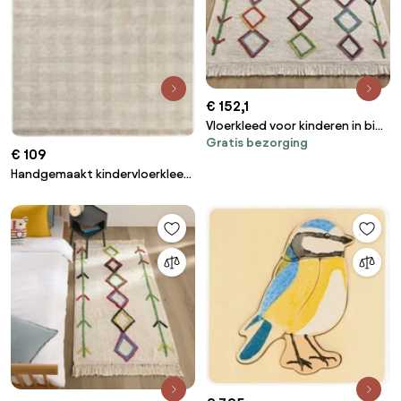
€ 152,1
Vloerkleed voor kinderen in bio
Gratis bezorging
katoen, Berberstijl, Dybala
€ 109
Handgemaakt kindervloerkleed
Swan Lake, wasbaar