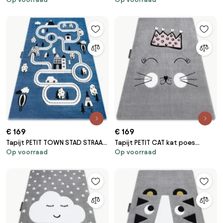
ROND grijskleuring
€ 169
€ 169
Tapijt PETIT TOWN STAD STRAAT
Tapijt PETIT CAT kat poes
Op voorraad
Op voorraad
blauw
poesje KROON grijskleuring