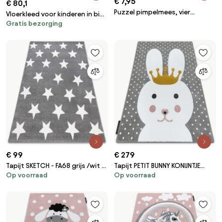
€ 7,95
€ 80,1
Puzzel pimpelmees, vier
Vloerkleed voor kinderen in bio
stukjes, hout
Gratis bezorging
katoen, Berberstijl, Dybala
€ 99
€ 279
Tapijt SKETCH - FA68 grijs /wit -
Tapijt PETIT BUNNY KONIJNTJE
Op voorraad
Op voorraad
Sterretje
KONIJN grijskleuring