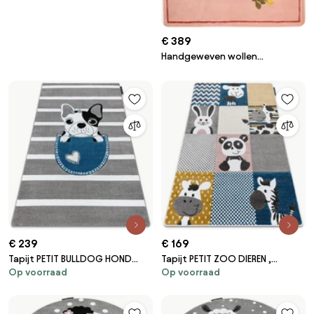
€ 389
Handgeweven wollen
vloerkleed Inky
€ 239
€ 169
Tapijt PETIT BULLDOG HOND
Tapijt PETIT ZOO DIEREN ,
Op voorraad
Op voorraad
grijskleuring
DIERENTUINcrème / grijskleuring