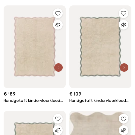
regenboogmotief
handgetuft van katoen
€ 189
€ 109
Handgetuft kindervloerkleed
Handgetuft kindervloerkleed
Emilia van katoen, wasbaar
Emilia van katoen, wasbaar