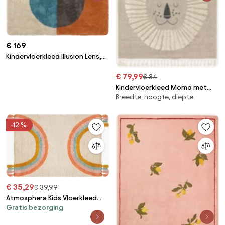
€ 169
Kindervloerkleed Illusion Lens,
handgetuft, wasbaar
€ 79,99
€ 84
Kindervloerkleed Momo met
Breedte, hoogte, diepte
kwastjes en hoog-laag effect
-12 %
€ 35,29
€ 39,99
Atmosphera Kids Vloerkleed
Gratis bezorging
Carte – 100 x 150 cm – Katoen
– Multi – Regenboog Design