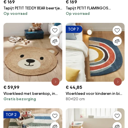
€ 169
€ 169
Tapijt PETIT TEDDY BEAR beertje,
Tapijt PETIT FLAMINGOS
Op voorraad
Op voorraad
BEER crème
Flamingo's HARTJES grijskleuring
TOP 7
€ 59,99
€ 44,85
Vloerkleed met berenkop, in
Vloerkleed voor kinderen in bio
Gratis bezorging
80×120 cm
jute, voor kinderen, Osora
katoen, klein model, Niji
TOP 2