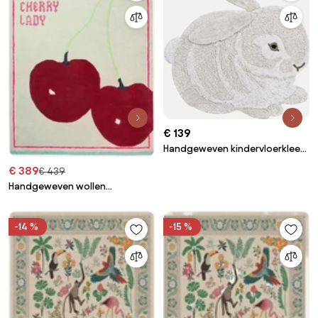
€ 139
Handgeweven kindervloerkleed
Bunny, wasbaar
€ 389
€ 439
Handgeweven wollen
vloerkleed Inky
-14 %
-15 %