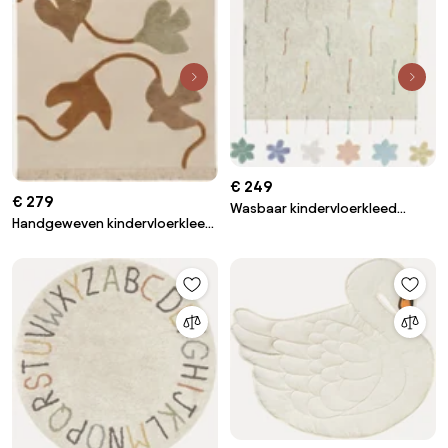
€ 249
€ 279
Wasbaar kindervloerkleed
Handgeweven kindervloerkleed
Wildflowers
Swif