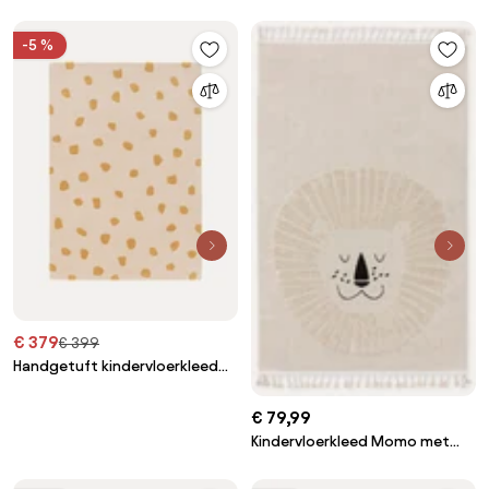
kwastjes en hoog-laag effect
Dragon
-5 %
€ 379
€ 399
Handgetuft kindervloerkleed
Savannah van wol
€ 79,99
Kindervloerkleed Momo met
kwastjes en hoog-laag effect