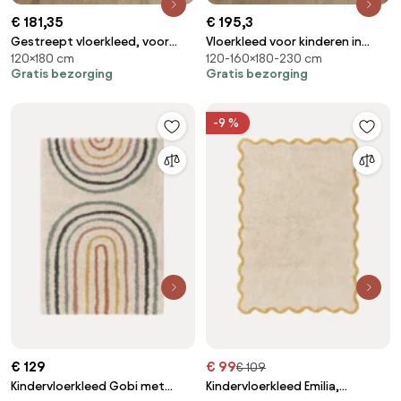
€ 181,35
€ 195,3
Gestreept vloerkleed, voor
Vloerkleed voor kinderen in
120×180 cm
120-160×180-230 cm
kinderen, in bio katoen, Strat
biologisch katoen, Ivica
Gratis bezorging
Gratis bezorging
-9 %
€ 129
€ 99
€ 109
Kindervloerkleed Gobi met
Kindervloerkleed Emilia,