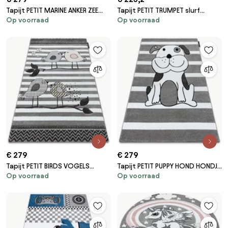
Tapijt PETIT MARINE ANKER ZEE
Tapijt PETIT TRUMPET slurf
Op voorraad
Op voorraad
blauw
olifant OLIFANTJE Sterretje
grijskleuring
€ 279
€ 279
Tapijt PETIT BIRDS VOGELS
Tapijt PETIT PUPPY HOND HONDJE
Op voorraad
Op voorraad
grijskleuring
grijskleuring