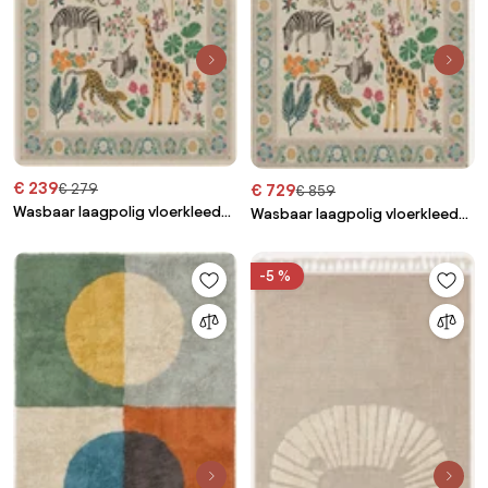
€ 239
€ 279
€ 729
€ 859
Wasbaar laagpolig vloerkleed
Wasbaar laagpolig vloerkleed
Jingle van Iris Apfel
Jingle van Iris Apfel
-5 %