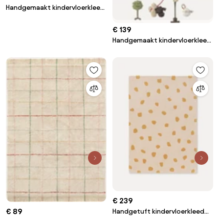
Handgemaakt kindervloerkleed
Swan Lake, wasbaar
€ 139
Handgemaakt kindervloerkleed
Wouf Wouf! met accessoires
€ 239
€ 89
Handgetuft kindervloerkleed