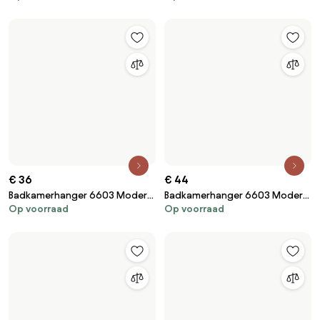
€ 36
€ 44
Badkamerhanger 6603 Modern
Badkamerhanger 6603 Modern
Op voorraad
Op voorraad
Brush Nickle
Brush Gold