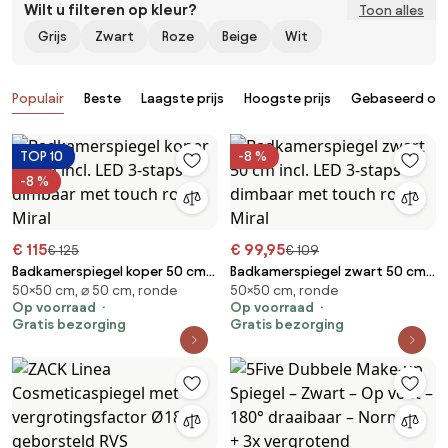
Wilt u filteren op kleur?
Toon alles
Grijs
Zwart
Roze
Beige
Wit
Producten
Populair
Beste
Laagste prijs
Hoogste prijs
Gebaseerd op 
TOP 10
-8 %
-8 %
€ 115
€ 99,95
€ 125
€ 109
Badkamerspiegel koper 50 cm
Badkamerspiegel zwart 50 cm
50×50 cm, ⌀ 50 cm, ronde
50×50 cm, ronde
incl. LED 3-staps dimbaar met
incl. LED 3-staps dimbaar met
Op voorraad
Op voorraad
touch rond - Miral
touch rond - Miral
Gratis bezorging
Gratis bezorging