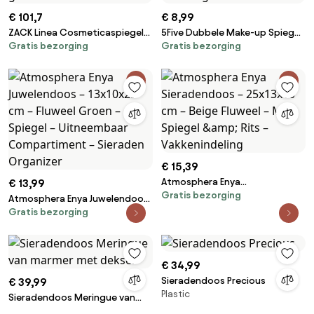
€ 101,7
€ 8,99
ZACK Linea Cosmeticaspiegel
5Five Dubbele Make-up Spiegel
Gratis bezorging
Gratis bezorging
met vergrotingsfactor Ø18cm
– Zwart – Op voet – 180°
geborsteld RVS
draaibaar – Normaal + 3x
vergrotend
€ 15,39
Atmosphera Enya
€ 13,99
Gratis bezorging
Sieradendoos – 25x13x10 cm –
Atmosphera Enya Juwelendoos
Beige Fluweel – Met Spiegel
Gratis bezorging
– 13x10x25 cm – Fluweel Groen
&amp; Rits – Vakkenindeling
– Spiegel – Uitneembaar
Compartiment – Sieraden
Organizer
€ 34,99
Sieradendoos Precious
€ 39,99
Plastic
Sieradendoos Meringue van
marmer met deksel