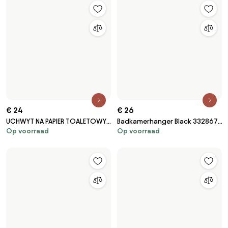
€ 24
€ 26
UCHWYT NA PAPIER TOALETOWY
Badkamerhanger Black 332867A
Op voorraad
Op voorraad
Black 322191A Moon
RETRO