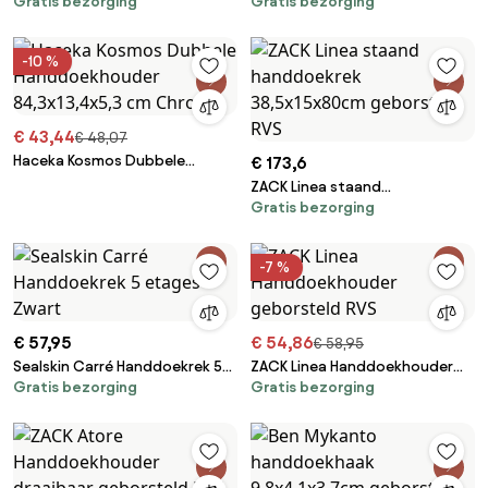
Gratis bezorging
Gratis bezorging
Handdoekhouder 84,3x13,4x5,3
4 stuks zwart
cm RVS-Look
-10 %
€ 43,44
€ 48,07
Haceka Kosmos Dubbele
€ 173,6
Handdoekhouder 84,3x13,4x5,3
ZACK Linea staand
cm Chroom
Gratis bezorging
handdoekrek 38,5x15x80cm
geborsteld RVS
-7 %
€ 57,95
€ 54,86
€ 58,95
Sealskin Carré Handdoekrek 5
ZACK Linea Handdoekhouder
Gratis bezorging
Gratis bezorging
etages Zwart
geborsteld RVS