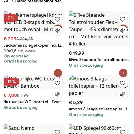
ZACK Carvo reserverolhouder
2,3x10x19,5cm zwart
-7 %
€ 209
€ 224,25
Badkamerspiegel koper incl. LED
90×3,5 cm, ovale
3-staps dimbaar met touch
€ 19,99
Op voorraad
ovaal - Miral
5Five Staande Toiletrolhouder
Gratis bezorging
Gratis bezorging
Flex – Taupe – H59 x diameter 15
cm – Met Reservoir voor 3-4
Rollen
-12 %
€ 7,88
€ 8,99
Natuurlijke WC-borstel - Zwart
€ 5,39
Gratis bezorging
- Bamboe
Amoos 3-laags toiletpapier - 12
Gratis bezorging
rollen wc-papier