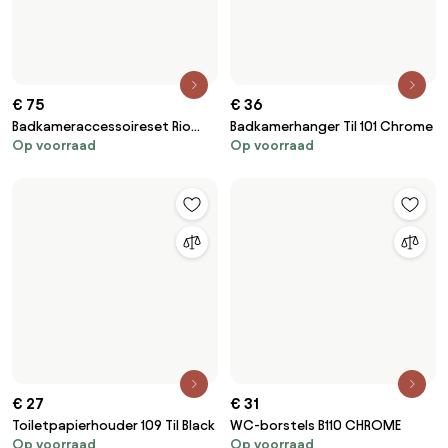
€ 75
€ 36
Badkameraccessoireset Rio
Badkamerhanger Til 101 Chrome
Op voorraad
Op voorraad
Gold 4-delig
€ 27
€ 31
Toiletpapierhouder 109 Til Black
WC-borstels B110 CHROME
Op voorraad
Op voorraad