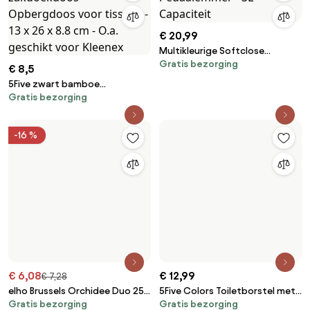
€ 20,99
Multikleurige Softclose
Gratis bezorging
Pedaalemmer - 3L Capaciteit
€ 8,5
5Five zwart bamboe
Gratis bezorging
zakdoekdoos - Opbergdoos
voor tissues - 13 x 26 x 8.8 cm -
O.a. geschikt voor Kleenex
-16 %
€ 6,08
€ 12,99
€ 7,28
elho Brussels Orchidee Duo 25 -
5Five Colors Toiletborstel met
Gratis bezorging
Gratis bezorging
Wit (Wit) - L 25 x B 13 x H 12 cm -
Houder – Beige – Polyresin