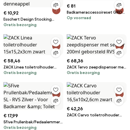
€ 81
Badkameraccessoireset GRID
€ 10,92
Op voorraad
Brush Copper 4-delig
Esschert Design Stocking
Gratis bezorging
hanger denneappel
€ 58,46
€ 68,36
ZACK Linea toiletrolhouder
ZACK Tervo zeepdispenser met
Gratis bezorging
Gratis bezorging
15x15,2x3cm zwart
sensor 200ml geborsteld RVS
€ 42,26
ZACK Carvo toiletrolhouder
€ 17,99
16,5x10x2,6cm zwart
5Five Prullenbak/Pedaalemmer
Gratis bezorging
5L - RVS Zilver - Voor Badkamer