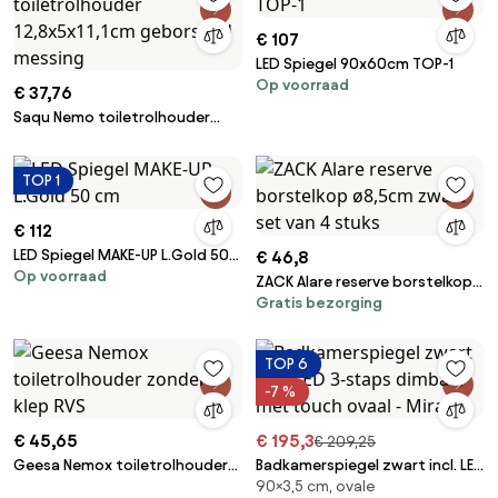
€ 107
LED Spiegel 90x60cm TOP-1
Op voorraad
€ 37,76
Saqu Nemo toiletrolhouder
12,8x5x11,1cm geborsteld
messing
TOP 1
€ 112
LED Spiegel MAKE-UP L.Gold 50
€ 46,8
Op voorraad
cm
ZACK Alare reserve borstelkop
Gratis bezorging
ø8,5cm zwart set van 4 stuks
TOP 6
-7 %
€ 45,65
€ 195,3
€ 209,25
Geesa Nemox toiletrolhouder
Badkamerspiegel zwart incl. LED
90×3,5 cm, ovale
zonder klep RVS
3-staps dimbaar met touch