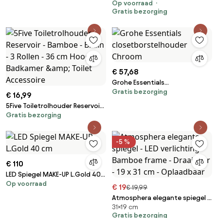
Op voorraad
ovaal - Miral
Gratis bezorging
€ 57,68
Grohe Essentials
Gratis bezorging
closetborstelhouder Chroom
€ 16,99
5Five Toiletrolhouder Reservoir
Gratis bezorging
- Bamboe - Bruin - 3 Rollen - 36
cm Hoog - Badkamer &amp;
Toilet Accessoire
-5 %
€ 110
LED Spiegel MAKE-UP L.Gold 40
Op voorraad
cm
€ 19
€ 19,99
Atmosphera elegante spiegel -
31×19 cm
LED verlichting - Bamboe frame
Gratis bezorging
- Draaibaar - 19 x 31 cm -