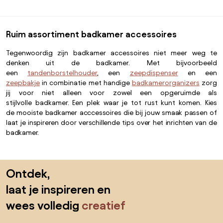
Ruim assortiment badkamer accessoires
Tegenwoordig zijn badkamer accessoires niet meer weg te
denken uit de badkamer. Met bijvoorbeeld
een
tandenborstelhouder
, een
zeepdispenser
en een
zeepbakje
in combinatie met handige
badkamerorganizers
zorg
jij voor niet alleen voor zowel een opgeruimde als
stijlvolle badkamer. Een plek waar je tot rust kunt komen.
Kies
de
mooiste badkamer
acccessoires die bij jouw smaak passen of
laat je inspireren door verschillende tips over het inrichten van de
badkamer.
Sla de voettekst over, ga naar het begin van de pagina
Ontdek,
laat je inspireren en
wees volledig
creatief