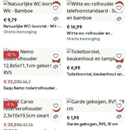
€ 9,79
Natuurlijke WC-borstel - Wit -
€ 16,99
Gratis bezorging
Bamboe
Witte wc-rolhouder en
Gratis bezorging
telefoonstandaard - Staal en
bamboe
-10 %
€ 6,95
Toiletborstel, beukenhout en
tampico
€ 33,03
€ 36,7
Saqu Nemo toiletrolhouder
12,8x5x11,1cm geborsteld RVS
-5 %
€ 1,95
Garde gebogen, RVS, 18 cm
€ 35,96
€ 37,76