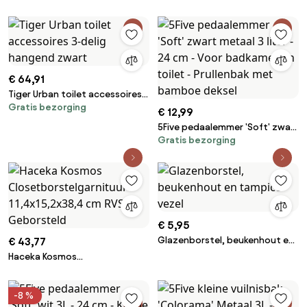
&amp; Toilet
€ 64,91
Tiger Urban toilet accessoires
Gratis bezorging
3-delig hangend zwart
€ 12,99
5Five pedaalemmer 'Soft' zwart
Gratis bezorging
metaal 3 liter - 24 cm - Voor
badkamer en toilet - Prullenbak
met bamboe deksel
€ 5,95
Glazenborstel, beukenhout en
€ 43,77
tampico vezel
Haceka Kosmos
Closetborstelgarnituur
11,4x15,2x38,4 cm RVS
-8 %
Geborsteld