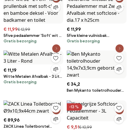
€ 11,99
€ 11,99
€ 12,99
5Five pedaalemmer 'Soft' wit 3L
5Five kleine vuilnisbak
Gratis bezorging
Gratis bezorging
- 24 cm - Kleine prullenbak met
'Colorama' Metaal 3L -
soft-close en bamboe deksel -
Pedaalemmer mat Zwart -
Voor badkamer en toilet
Afvalbak met softclose - dia.17
x h25cm
€ 11,19
Witte Metalen Afvalbak - 3 Liter
Gratis bezorging
- Rond
€ 34,2
Ben Mykanto toiletrolhouder
14,9x7x3,9cm geborsteld zwart
-13 %
€ 89,96
ZACK Linea Toiletborstel
€ 9,51
€ 10,99