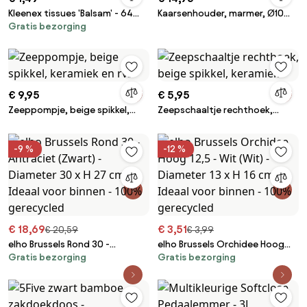
Kleenex tissues 'Balsam' - 64
Kaarsenhouder, marmer, Ø10
Gratis bezorging
zakdoeken in 1 doos
cm
€ 9,95
€ 5,95
Zeeppompje, beige spikkel,
Zeepschaaltje rechthoek,
keramiek en rvs
beige spikkel, keramiek
-9 %
-12 %
€ 18,69
€ 3,51
€ 20,59
€ 3,99
elho Brussels Rond 30 -
elho Brussels Orchidee Hoog
Gratis bezorging
Gratis bezorging
Antraciet (Zwart) - Diameter
12,5 - Wit (Wit) - Diameter 13 x H
30 x H 27 cm - Ideaal voor
16 cm - Ideaal voor binnen -
binnen - 100% gerecycled
100% gerecycled