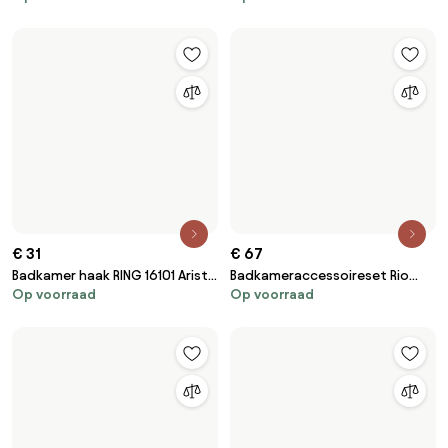
€ 31
€ 67
Badkamer haak RING 16101 Aristo
Badkameraccessoireset Rio
Op voorraad
Op voorraad
Brushed Gold
Black 4-delig