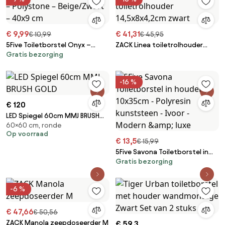
€ 9,99
€ 41,31
€ 10,99
€ 45,95
5Five Toiletborstel Onyx –
ZACK Linea toiletrolhouder
Gratis bezorging
Polystone – Beige/Zwart –
14,5x8x4,2cm zwart
40x9 cm
-16 %
€ 120
LED Spiegel 60cm MMJ BRUSH
60×60 cm, ronde
GOLD
Op voorraad
€ 13,5
€ 15,99
5Five Savona Toiletborstel in
Gratis bezorging
houder 10x35cm - Polyresin
kunststeen - Ivoor - Modern
&amp; luxe
-6 %
€ 47,66
€ 50,56
ZACK Manola zeepdoseerder M
€ 59,3