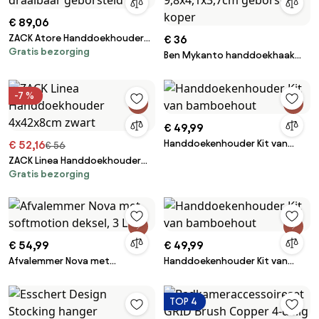
€ 89,06
ZACK Atore Handdoekhouder
€ 36
Gratis bezorging
draaibaar geborsteld RVS
Ben Mykanto handdoekhaak
9,8x4,1x3,7cm geborsteld koper
-7 %
€ 49,99
Handdoekenhouder Kit van
€ 52,16
€ 56
bamboehout
ZACK Linea Handdoekhouder
Gratis bezorging
4x42x8cm zwart
€ 54,99
€ 49,99
Afvalemmer Nova met
Handdoekenhouder Kit van
softmotion deksel, 3 L
bamboehout
TOP 4