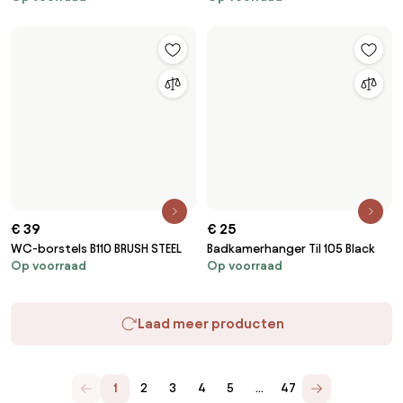
€ 39
€ 25
WC-borstels B110 BRUSH STEEL
Badkamerhanger Til 105 Black
Op voorraad
Op voorraad
Laad meer producten
6
7
8
9
1
2
3
4
5
…
47