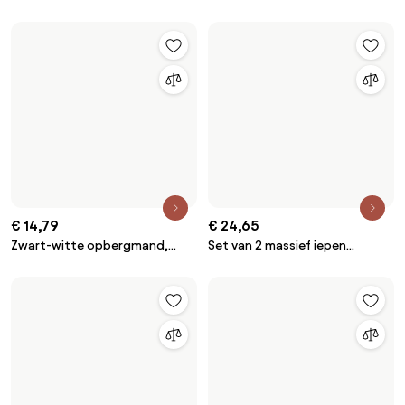
Ideaal voor binnen - 100%
&amp; RVS – 40 cm – Stijlvol
gerecycled
&amp; Praktisch
€ 14,79
€ 24,65
Zwart-witte opbergmand,
Set van 2 massief iepen
maat S, YOANI
jashaken, YOTAKA