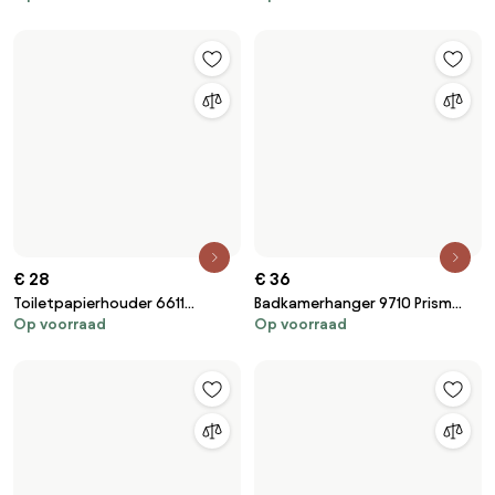
€ 28
€ 36
Toiletpapierhouder 6611
Badkamerhanger 9710 Prism
Op voorraad
Op voorraad
Modern Brush Nickle
Brush Nickle