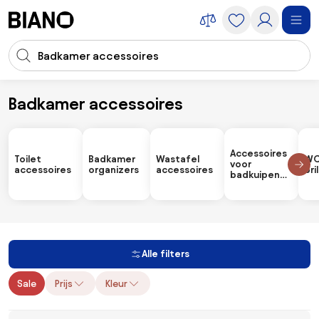
Navigatie overslaan, naar inhoud springen
Zoekopdracht invoeren
Inhoud overslaan, naar voettekst springen
Badkamer accessoires
Accessoires
Badkamer accessoires
Accessoires
Toilet
Badkamer
Wastafel
W
voor
accessoires
organizers
accessoires
bri
badkuipen
& douches
Alle filters
Sale
Prijs
Kleur