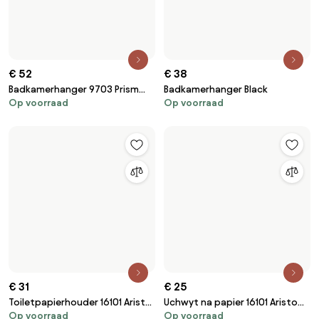
€ 52
€ 38
Badkamerhanger 9703 Prism
Badkamerhanger Black
Op voorraad
Op voorraad
Brush Gold
€ 31
€ 25
Toiletpapierhouder 16101 Aristo
Uchwyt na papier 16101 Aristo
Op voorraad
Op voorraad
Geborsteld koper
Brush Nickle