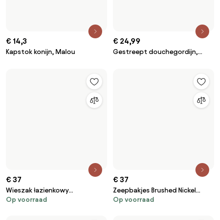
€ 14,3
€ 24,99
Kapstok konijn, Malou
Gestreept douchegordijn,
Hendaye
€ 37
€ 37
Wieszak łazienkowy
Zeepbakjes Brushed Nickel
Op voorraad
Op voorraad
jednoramienny Black 322232C
322225
LEO