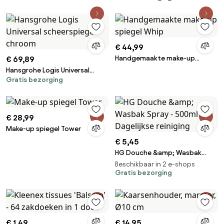
Oplaadbaar
€ 44,99
Handgemaakte make-up
€ 69,89
spiegel Whip
Hansgrohe Logis Universal
Gratis bezorging
scheerspiegel chroom
€ 28,99
Make-up spiegel Tower
€ 5,45
HG Douche &amp; Wasbak
Spray - 500ml - Dagelijkse
Beschikbaar in 2 e-shops
reiniging
Gratis bezorging
€ 1,49
€ 14,95