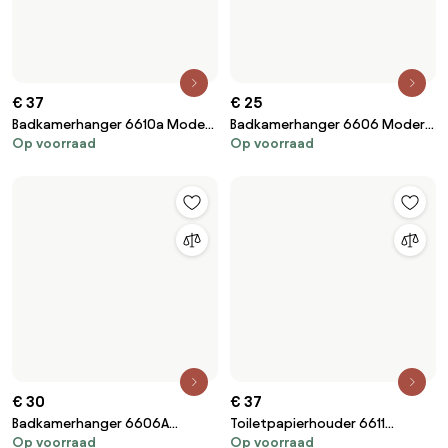
€ 37
€ 25
Badkamerhanger 6610a Modern
Badkamerhanger 6606 Modern
Op voorraad
Op voorraad
Brush Gold
Brush Nickel
€ 30
€ 37
Badkamerhanger 6606A
Toiletpapierhouder 6611
Op voorraad
Op voorraad
Modern Brush Gold
Modern Brush Gold