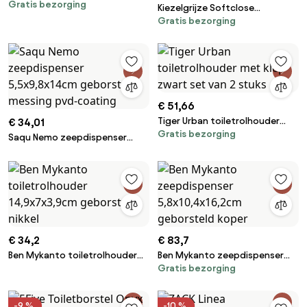
Gratis bezorging
Ø9x10,9x44cm zwart
Kiezelgrijze Softclose
Gratis bezorging
Pedaalemmer - 3L Capaciteit
€ 51,66
Tiger Urban toiletrolhouder
€ 34,01
Gratis bezorging
met klep zwart set van 2 stuks
Saqu Nemo zeepdispenser
5,5x9,8x14cm geborsteld
messing pvd-coating
€ 34,2
€ 83,7
Ben Mykanto toiletrolhouder
Ben Mykanto zeepdispenser
Gratis bezorging
14,9x7x3,9cm geborsteld nikkel
5,8x10,4x16,2cm geborsteld
koper
-9 %
-10 %