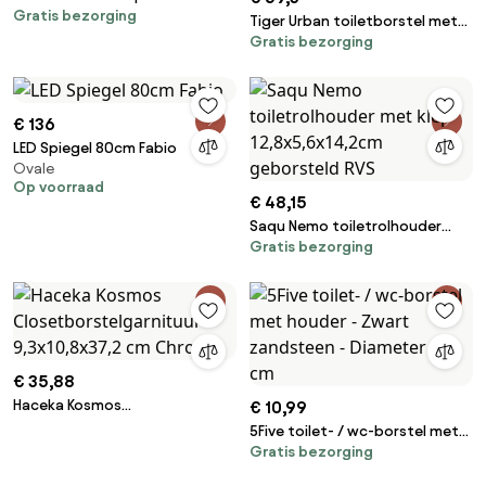
Gratis bezorging
Tiger Urban toiletborstel met
Gratis bezorging
houder wandmontage Zwart
Set van 2 stuks
€ 136
LED Spiegel 80cm Fabio
Ovale
Op voorraad
€ 48,15
Saqu Nemo toiletrolhouder
Gratis bezorging
met klep 12,8x5,6x14,2cm
geborsteld RVS
€ 35,88
Haceka Kosmos
€ 10,99
Closetborstelgarnituur
5Five toilet- / wc-borstel met
9,3x10,8x37,2 cm Chroom
Gratis bezorging
houder - Zwart zandsteen -
Diameter 39 cm