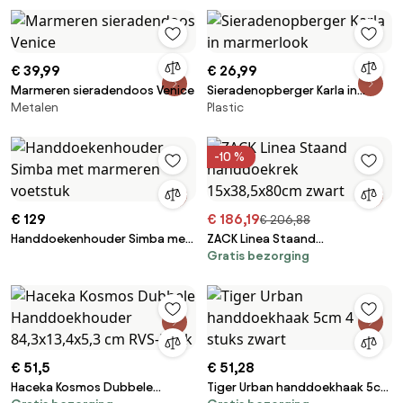
€ 39,99
€ 26,99
Marmeren sieradendoos Venice
Sieradenopberger Karla in
Metalen
Plastic
marmerlook
-10 %
€ 129
€ 186,19
€ 206,88
Handdoekenhouder Simba met
ZACK Linea Staand
Gratis bezorging
marmeren voetstuk
handdoekrek 15x38,5x80cm
zwart
€ 51,5
€ 51,28
Haceka Kosmos Dubbele
Tiger Urban handdoekhaak 5cm