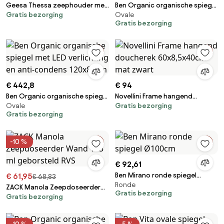
Geesa Thessa zeephouder met
Ben Organic organische spiegel
Gratis bezorging
Ovale
losse inzet Chroom
met LED verlichting en anti-
Gratis bezorging
condens 100x70cm
€ 442,8
€ 94
Ben Organic organische spiegel
Novellini Frame hangend
Ovale
Gratis bezorging
met LED verlichting en anti-
doucherek 60x8,5x40cm mat
Gratis bezorging
condens 120x80cm
zwart
-10 %
€ 92,61
Ben Mirano ronde spiegel
€ 61,95
€ 68,83
Ronde
Ø100cm
ZACK Manola Zeepdoseerder
Gratis bezorging
Gratis bezorging
Wand 175 ml geborsteld RVS