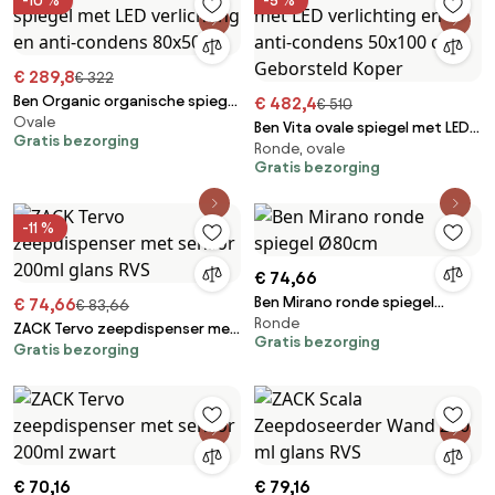
-10 %
-5 %
€ 289,8
€ 322
Ben Organic organische spiegel
€ 482,4
€ 510
Ovale
met LED verlichting en anti-
Ben Vita ovale spiegel met LED
Gratis bezorging
condens 80x50cm
Ronde, ovale
verlichting en anti-condens
Gratis bezorging
50x100 cm Geborsteld Koper
-11 %
€ 74,66
Ben Mirano ronde spiegel
€ 74,66
€ 83,66
Ronde
Ø80cm
ZACK Tervo zeepdispenser met
Gratis bezorging
Gratis bezorging
sensor 200ml glans RVS
€ 70,16
€ 79,16