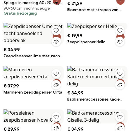
Spiegel in messing 60x90 cm,
€ 21,29
90×60 cm, rechthoekige
Uyova
Bloempot met strepen van
Gratis bezorging
geglazuurd keramiek, diameter
14 cm, TOUMA
€ 19,99
Zeepdispenser Helio
€ 34,99
Zeepdispenser Ume met zacht
aanvoelend oppervlak
€ 37,99
Marmeren zeepdispenser Orta
€ 34,99
Badkameraccessoires Kacie
met marmerlook, 3-delig
€ 29,99
€ 34,99