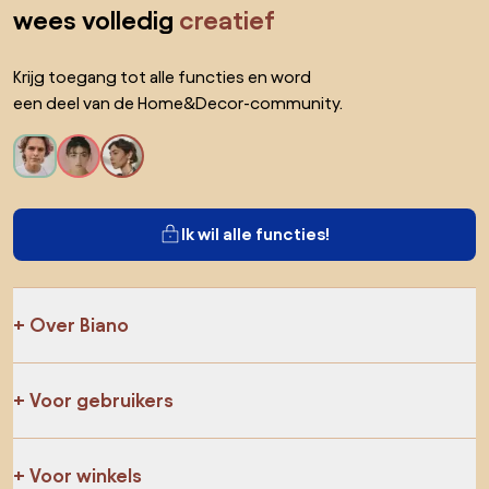
Ga zeker op verkenning
Producten
AI-ontwerper
Jij kan ons op sociale media vinden
Cookies
Privacy policy
Gebruiksvoorwaarden
Kies land
© 2026 Biano B.V.