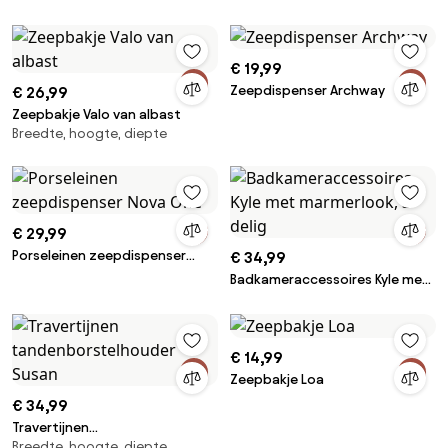
zacht aanvoelend oppervlak
€ 19,99
Zeepdispenser Archway
€ 26,99
Zeepbakje Valo van albast
Breedte, hoogte, diepte
€ 29,99
Porseleinen zeepdispenser
€ 34,99
Nova One
Badkameraccessoires Kyle met
marmerlook, 3-delig
€ 14,99
Zeepbakje Loa
€ 34,99
Travertijnen
Breedte, hoogte, diepte
tandenborstelhouder Susan