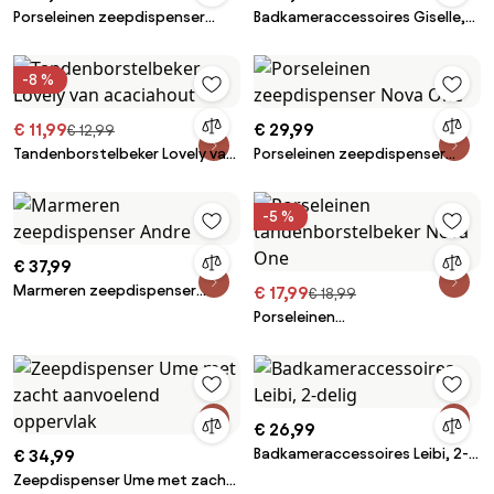
Porseleinen zeepdispenser
Badkameraccessoires Giselle,
Nova One
3-delig
-8 %
€ 11,99
€ 29,99
€ 12,99
Tandenborstelbeker Lovely van
Porseleinen zeepdispenser
acaciahout
Nova One
-5 %
€ 37,99
Marmeren zeepdispenser
€ 17,99
€ 18,99
Andre
Porseleinen
tandenborstelbeker Nova One
€ 26,99
Badkameraccessoires Leibi, 2-
€ 34,99
delig
Zeepdispenser Ume met zacht