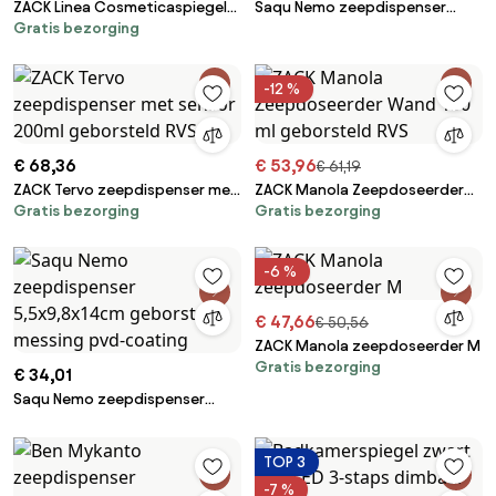
ZACK Linea Cosmeticaspiegel
Saqu Nemo zeepdispenser
Gratis bezorging
met vergrotingsfactor Ø18cm
5,5x9,8x14cm gun metal pvd-
geborsteld RVS
coating
-12 %
€ 68,36
€ 53,96
€ 61,19
ZACK Tervo zeepdispenser met
ZACK Manola Zeepdoseerder
Gratis bezorging
Gratis bezorging
sensor 200ml geborsteld RVS
Wand 130 ml geborsteld RVS
-6 %
€ 47,66
€ 50,56
ZACK Manola zeepdoseerder M
Gratis bezorging
€ 34,01
Saqu Nemo zeepdispenser
5,5x9,8x14cm geborsteld
messing pvd-coating
TOP 3
-7 %