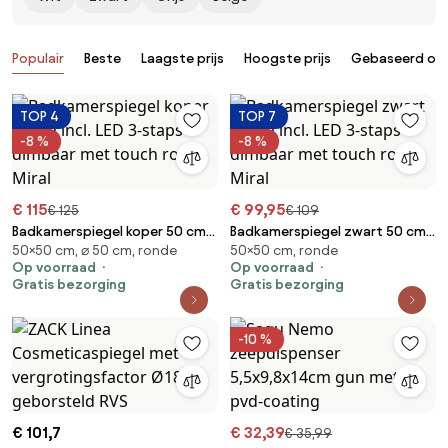
Producten
Populair
Beste
Laagste prijs
Hoogste prijs
Gebaseerd op 
TOP 4
TOP 7
-8 %
-8 %
€ 115
€ 99,95
€ 125
€ 109
Badkamerspiegel koper 50 cm
Badkamerspiegel zwart 50 cm
50×50 cm, ⌀ 50 cm, ronde
50×50 cm, ronde
incl. LED 3-staps dimbaar met
incl. LED 3-staps dimbaar met
Op voorraad
Op voorraad
touch rond - Miral
touch rond - Miral
Gratis bezorging
Gratis bezorging
-10 %
€ 101,7
€ 32,39
€ 35,99