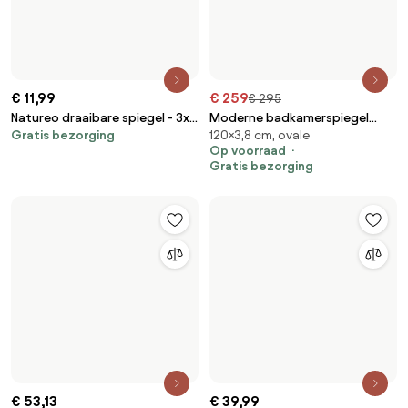
€ 13,99
€ 44,99
Tandenborstelbeker Solo
Handgemaakte make-up
spiegel Whip
€ 28,99
€ 12,99
Zeepdispenser Bibi
Zeepbakje Mist