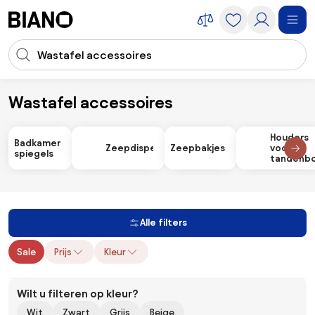
Navigatie overslaan, naar inhoud springen
Zoekopdracht invoeren
Inhoud overslaan, naar voettekst springen
Wastafel accessoires
Accessoires
Badkamer accessoires
Wastafel accessoires
Houders
Badkamer
Zeepdispensers
Zeepbakjes
voor
spiegels
tandenbo
Alle filters
Sale
Prijs
Kleur
Wilt u filteren op kleur?
Wit
Zwart
Grijs
Beige