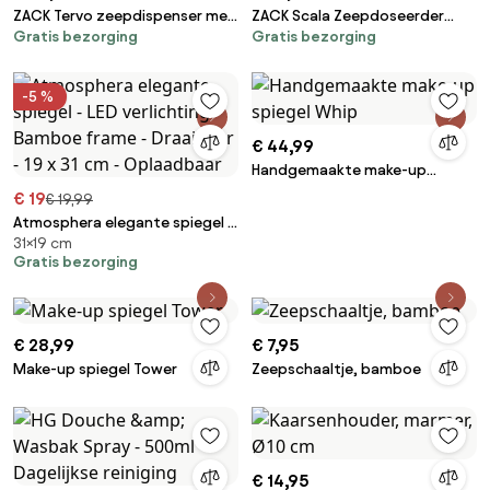
ZACK Tervo zeepdispenser met
ZACK Scala Zeepdoseerder
Gratis bezorging
Gratis bezorging
sensor 200ml zwart
Wand 200 ml glans RVS
-5 %
€ 44,99
Handgemaakte make-up
spiegel Whip
€ 19
€ 19,99
Atmosphera elegante spiegel -
31×19 cm
LED verlichting - Bamboe frame
Gratis bezorging
- Draaibaar - 19 x 31 cm -
Oplaadbaar
€ 28,99
€ 7,95
Make-up spiegel Tower
Zeepschaaltje, bamboe
€ 14,95