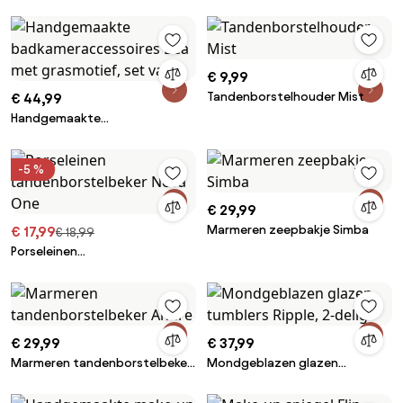
met vergroting
€ 9,99
Tandenborstelhouder Mist
€ 44,99
Handgemaakte
badkameraccessoires Bea met
grasmotief, set van 2
-5 %
€ 29,99
Marmeren zeepbakje Simba
€ 17,99
€ 18,99
Porseleinen
tandenborstelbeker Nova One
€ 29,99
€ 37,99
Marmeren tandenborstelbeker
Mondgeblazen glazen
Andre
tumblers Ripple, 2-delig