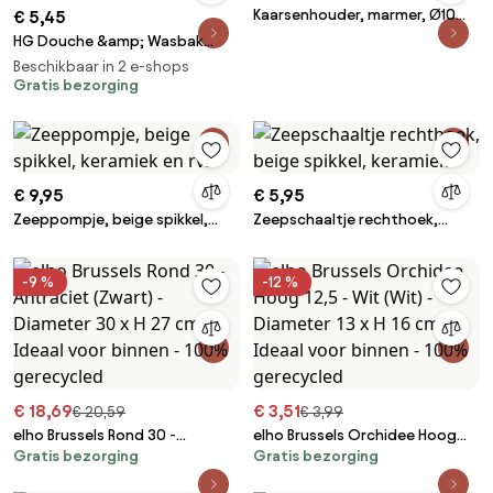
Kaarsenhouder, marmer, Ø10
€ 5,45
cm
HG Douche &amp; Wasbak
Spray - 500ml - Dagelijkse
Beschikbaar in 2 e-shops
reiniging
Gratis bezorging
€ 9,95
€ 5,95
Zeeppompje, beige spikkel,
Zeepschaaltje rechthoek,
keramiek en rvs
beige spikkel, keramiek
-9 %
-12 %
€ 18,69
€ 3,51
€ 20,59
€ 3,99
elho Brussels Rond 30 -
elho Brussels Orchidee Hoog
Gratis bezorging
Gratis bezorging
Antraciet (Zwart) - Diameter
12,5 - Wit (Wit) - Diameter 13 x H
30 x H 27 cm - Ideaal voor
16 cm - Ideaal voor binnen -