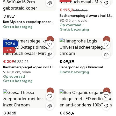
€ 195,3
€ 209,25
Badkamerspiegel zwart incl. LED
€ 83,7
90×3,5 cm, ovale
3-staps dimbaar met touch
Ben Mykanto zeepdispenser
Op voorraad
ovaal - Miral
Gratis bezorging
5,8x10,4x16,2cm geborsteld
Gratis bezorging
koper
TOP 6
-7 %
€ 209
€ 69,89
€ 224,25
Badkamerspiegel koper incl. LED
Hansgrohe Logis Universal
90×3,5 cm, ovale
Gratis bezorging
3-staps dimbaar met touch
scheerspiegel chroom
Op voorraad
ovaal - Miral
Gratis bezorging
€ 33,15
€ 356,4