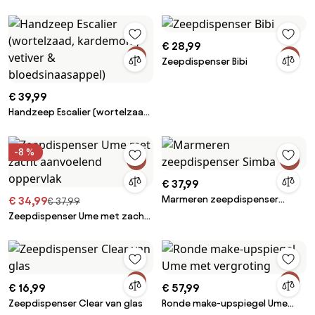
aanvoelend oppervlak
€ 28,99
Zeepdispenser Bibi
€ 39,99
Handzeep Escalier (wortelzaad,
kardemom, vetiver &
bloedsinaasappel)
-8 %
€ 37,99
Marmeren zeepdispenser
€ 34,99
€ 37,99
Simba
Zeepdispenser Ume met zacht
aanvoelend oppervlak
€ 16,99
€ 57,99
Zeepdispenser Clear van glas
Ronde make-upspiegel Ume