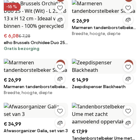
binnen - 100% gerecycled
100% gerecycled
-16 %
€ 26,99
Marmeren tandenborstelbeker
Breedte, hoogte, diepte
Simba
€ 6,08
€ 7,28
elho Brussels Orchidee Duo 25 -
Gratis bezorging
Wit (Wit) - L 25 x B 13 x H 12 cm -
Ideaal voor binnen - 100%
gerecycled
€ 26,99
€ 14,99
Marmeren tandenborstelbeker
Zeepdispenser Blackheath
Breedte, hoogte, diepte
Simba
€ 34,99
Afwasorganizer Galia, set van 3
€ 17,99
Tandenborstelbeker Ume met