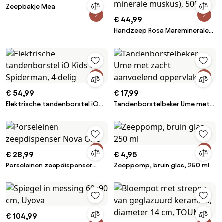
Zeepbakje Mea
€ 44,99
Handzeep Rosa Mareminerale
(zee & minerale muskus), 500
ml
€ 54,99
€ 17,99
Elektrische tandenborstel iO
Tandenborstelbeker Ume met
Kids 6+ Spiderman, 4-delig
zacht aanvoelend oppervlak
€ 28,99
€ 4,95
Porseleinen zeepdispenser
Zeeppomp, bruin glas, 250 ml
Nova One
€ 104,99