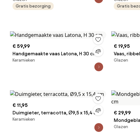
Gratis bezorging
Gratis bez
€ 59,99
€ 19,95
Handgemaakte vaas Latona, H 30 cm
Vaas, ribbe
Keramieken
Glazen
€ 11,95
Duimgieter, terracotta, Ø9,5 x 15,4 cm
€ 29,99
Keramieken
Mondgeblaz
Glazen
cm