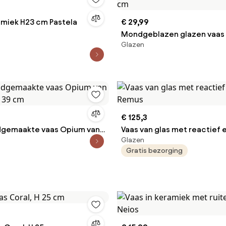
ramiek H23 cm Pastela
€ 29,99
Mondgeblazen glazen vaas 
Glazen
cm
€ 125,3
dgemaakte vaas Opium van
Vaas van glas met reactief 
Glazen
H 39 cm
Remus
Gratis bezorging