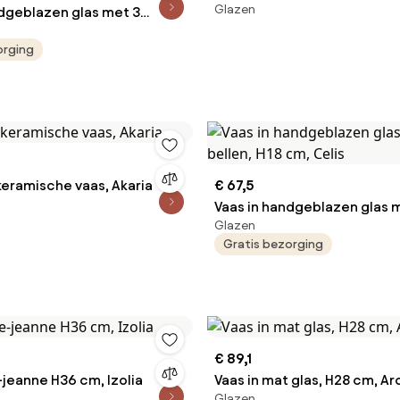
Glazen
ndgeblazen glas met 3
,5 cm, Celis
orging
eramische vaas, Akaria
€ 67,5
Vaas in handgeblazen glas 
Glazen
bellen, H18 cm, Celis
Gratis bezorging
€ 89,1
jeanne H36 cm, Izolia
Vaas in mat glas, H28 cm, Ar
Glazen