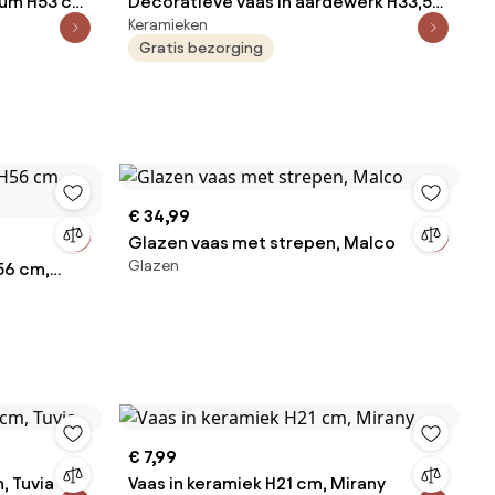
ium H53 cm,
Decoratieve vaas in aardewerk H33,5
Keramieken
cm, Arielle
Gratis bezorging
€ 34,99
Glazen vaas met strepen, Malco
Glazen
56 cm,
€ 7,99
, Tuvia
Vaas in keramiek H21 cm, Mirany