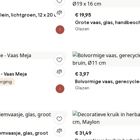
lein, lichtgroen, 12 x 20 cm
€ 19,95
Grote vaas, glas, handbesch
Glazen
x 16 cm
- Vaas Meja
€ 3,97
Bolvormige vaas, gerecycled
orging
Glazen
bruin, Ø11 cm
emvaasje, glas, groot
€ 31,49