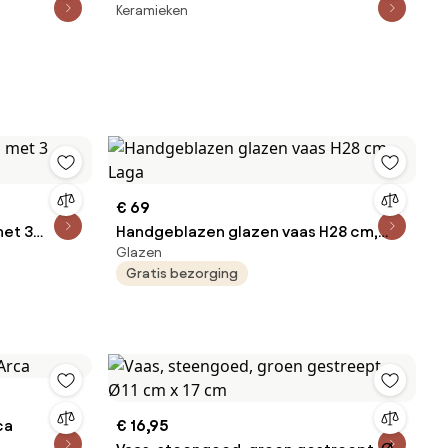
Keramieken
€ 69
met 3
Handgeblazen glazen vaas H28 cm,
Glazen
Laga
Gratis bezorging
ca
€ 16,95