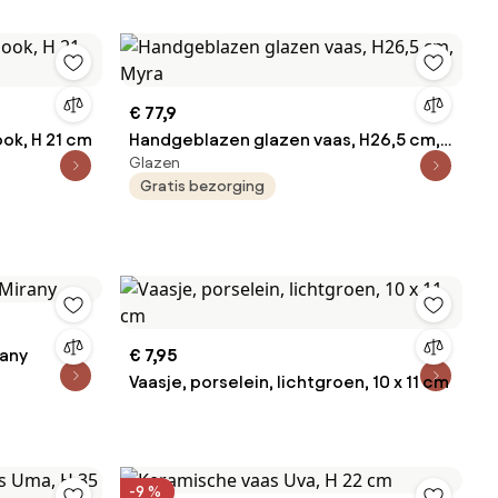
€ 77,9
ook, H 21 cm
Handgeblazen glazen vaas, H26,5 cm,
Glazen
Myra
Gratis bezorging
rany
€ 7,95
Vaasje, porselein, lichtgroen, 10 x 11 cm
-9 %