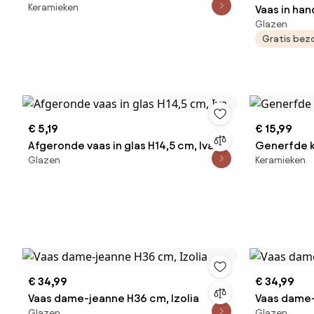
Keramieken
Vaas in ha
Glazen
bellen, H20
Gratis bez
€ 5,19
€ 15,99
Afgeronde vaas in glas H14,5 cm, Iva
Generfde k
Glazen
Keramieken
€ 34,99
€ 34,99
Vaas dame-jeanne H36 cm, Izolia
Vaas dame-
Glazen
Glazen