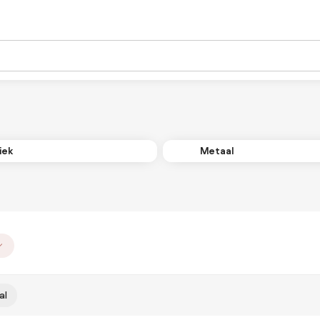
iek
Metaal
al