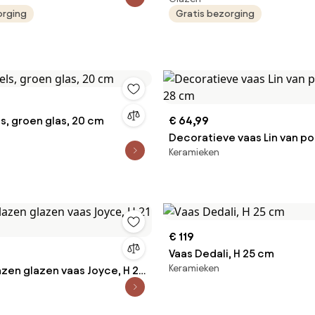
orging
Gratis bezorging
ls, groen glas, 20 cm
€ 64,99
Decoratieve vaas Lin van po
Keramieken
28 cm
€ 119
Vaas Dedali, H 25 cm
Keramieken
en glazen vaas Joyce, H 21