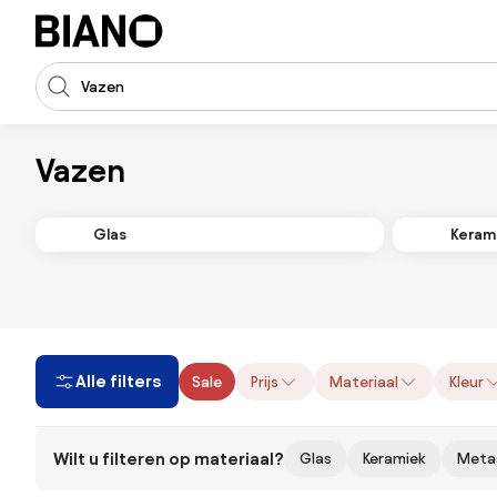
Navigatie overslaan, naar inhoud springen
Zoekopdracht invoeren
Inhoud overslaan, naar voettekst springen
Vazen
Glas
Keram
Alle filters
Sale
Prijs
Materiaal
Kleur
Wilt u filteren op materiaal?
Glas
Keramiek
Meta