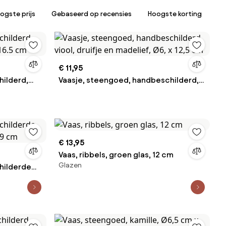
ogste prijs
Gebaseerd op recensies
Hoogste korting
€ 11,95
ilderd,
Vaasje, steengoed, handbeschilderd,
16.5 cm
viool, druifje en madelief, Ø6, x 12,5 cm
€ 13,95
Vaas, ribbels, groen glas, 12 cm
Glazen
hilderde
9 cm