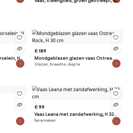
Vaas, steengoed, groen gestreept, Ø11
cm x 17 cm
€ 189
rselein, H
Mondgeblazen glazen vaas Ostrea
Glazen, breedte, diepte
Rock, H 30 cm
€ 99
Vaas Leana met zandafwerking, H 32
Keramieken
cm