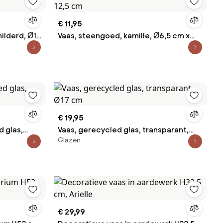
€ 11,95
ilderd, Ø19
Vaas, steengoed, kamille, Ø6,5 cm x
12,5 cm
€ 19,95
 glas,
Vaas, gerecycled glas, transparant,
Glazen
Ø17 cm
€ 29,99