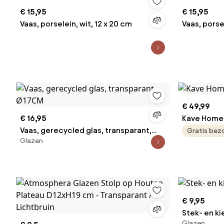
€ 15,95
€ 15,95
Vaas, porselein, wit, 12 x 20 cm
Vaas, porse
€ 49,99
€ 16,95
Kave Home 
Vaas, gerecycled glas, transparant,
Gratis bez
Glazen
Ø17CM
€ 9,95
Stek- en ki
Glazen