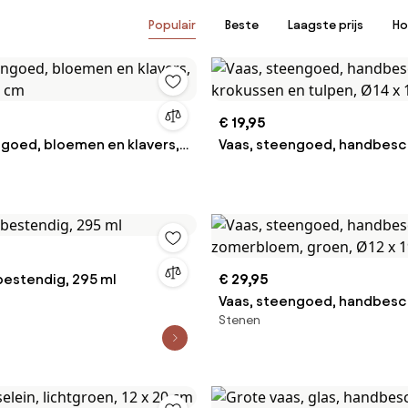
Populair
Beste
Laagste prijs
Ho
€ 19,95
ngoed, bloemen en klavers,
Vaas, steengoed, handbesch
0 cm
krokussen en tulpen, Ø14 x 
bestendig, 295 ml
€ 29,95
Vaas, steengoed, handbesc
Stenen
zomerbloem, groen, Ø12 x 1