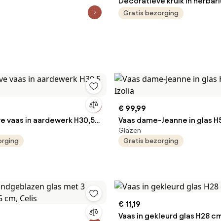
Decoratieve kruik in herbar
Maylon
Gratis bezorging
€ 99,99
e vaas in aardewerk H30,5
Vaas dame-Jeanne in glas H
Glazen
Izolia
orging
Gratis bezorging
€ 11,19
Vaas in gekleurd glas H28 cm