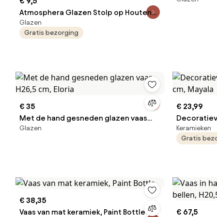
€ 9,5
Atmosphera Glazen Stolp op Houten
Glazen
Plateau D12xH19 cm - Transparant /
Gratis bezorging
Lichtbruin
€ 35
€ 23,99
Met de hand gesneden glazen vaas
Decoratiev
Glazen
Keramieken
H26,5 cm, Eloria
cm, Mayala
Gratis bez
€ 38,35
Vaas van mat keramiek, Paint Bottle
€ 67,5