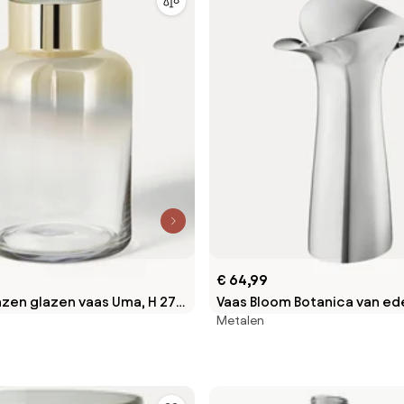
€ 64,99
en glazen vaas Uma, H 27
Vaas Bloom Botanica van ede
Metalen
cm