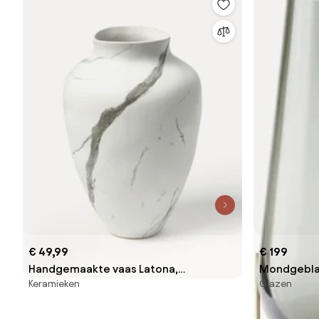
€ 49,99
€ 199
Handgemaakte vaas Latona,
Mondgeblaz
Keramieken
Glazen
gemarmerd, H 30 cm