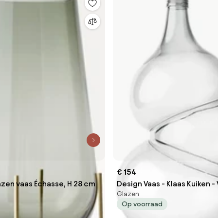
€ 154
en vaas Échasse, H 28 cm
Design Vaas - Klaas Kuiken -
Glazen
DDC
Op voorraad