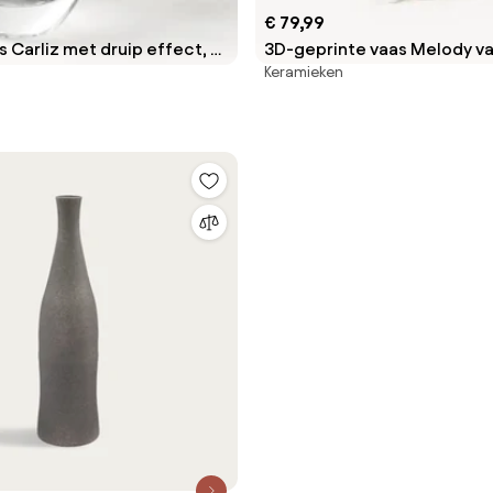
€ 79,99
 Carliz met druip effect, H
3D-geprinte vaas Melody v
Keramieken
porselein, H 29 cm