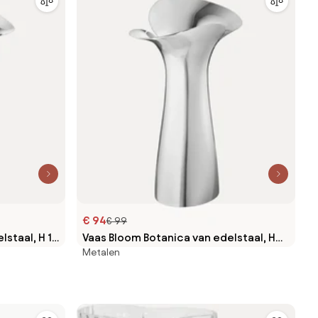
€ 94
€ 99
lstaal, H 15
Vaas Bloom Botanica van edelstaal, H
Metalen
22 cm