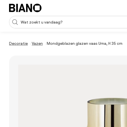
Navigatie overslaan, naar inhoud springen
Zoekopdracht invoeren
Inhoud overslaan, naar voettekst springen
Decoratie
Vazen
Mondgeblazen glazen vaas Uma, H 35 cm