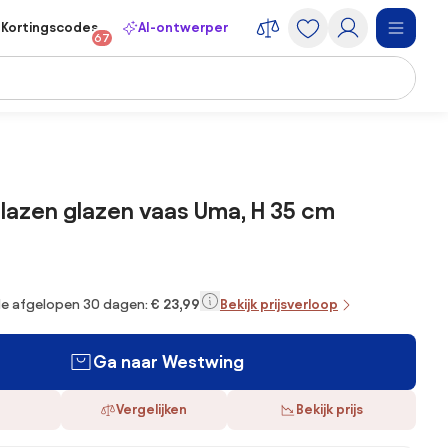
Kortingscodes
AI-ontwerper
67
azen glazen vaas Uma, H 35 cm
 de afgelopen 30 dagen:
€ 23,99
Bekijk prijsverloop
Ga naar Westwing
Vergelijken
Bekijk prijs