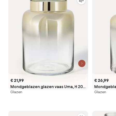
€ 21,99
€ 26,99
Mondgeblazen glazen vaas Uma, H 20
Mondgeblaz
Glazen
Glazen
cm
cm