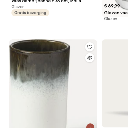
Vaas dame-jeanne H36 cm, Izolia
€ 69,99
Glazen
Glazen vaas
Gratis bezorging
Glazen
27 cm