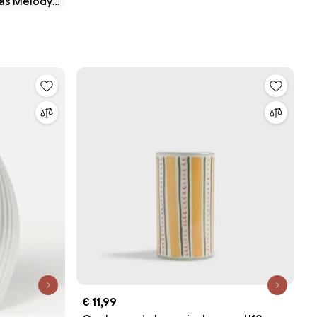
as Melody,
€ 11,99