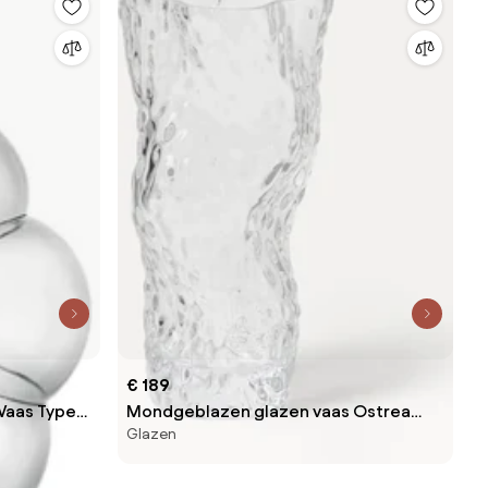
€ 189
 Vaas Type
Mondgeblazen glazen vaas Ostrea
Glazen
Rock, H 30 cm