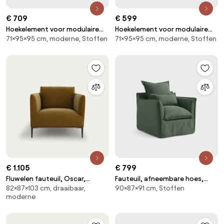
€ 709
€ 599
Hoekelement voor modulaire
Hoekelement voor modulaire
71×95×95 cm, moderne, Stoffen
71×95×95 cm, moderne, Stoffen
bank, in badstof, Seven
bank, in ribfluweel, Seven
€ 1.105
€ 799
Fluwelen fauteuil, Oscar,
Fauteuil, afneembare hoes,
82×87×103 cm, draaibaar,
90×87×91 cm, Stoffen
ontwerp Emmanuel Gallina
polyester, Odna
moderne