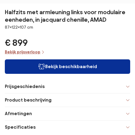
Halfzits met armleuning links voor modulaire
eenheden, in jacquard chenille, AMAD
Afmetingen
87×122×107 cm
€ 899
Bekijk prijsverloop
Bekijk beschikbaarheid
Prijsgeschiedenis
Product beschrijving
Afmetingen
Specificaties