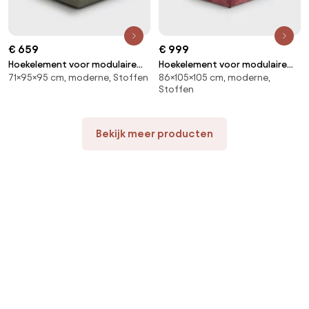
€ 659
€ 999
Hoekelement voor modulaire
Hoekelement voor modulaire
71×95×95 cm, moderne, Stoffen
86×105×105 cm, moderne,
bank, in structuurstof, Seven
bank, in structuurfluweel, Malo
Stoffen
Bekijk meer producten