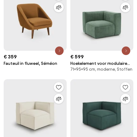
€ 359
€ 599
Fauteuil in fluweel, Séméon
Hoekelement voor modulaire
71×95×95 cm, moderne, Stoffen
bank, in fluweel met structuur,
Seven