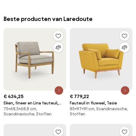
Beste producten van Laredoute
€ 434,25
€ 779,22
Eiken, fineer en Lina fauteuil,
Fauteuil in fluweel, Tasie
75×68,5×68,8 cm,
85×97×91 cm, Scandinavische,
DILMA
Scandinavische, Stoffen
Stoffen