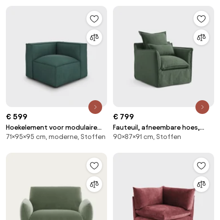
€ 599
€ 799
Hoekelement voor modulaire
Fauteuil, afneembare hoes,
71×95×95 cm, moderne, Stoffen
90×87×91 cm, Stoffen
bank, in ribfluweel, Seven
polyester, Odna