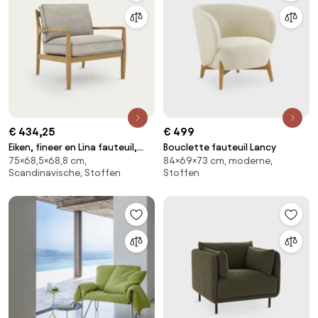
€ 434,25
€ 499
Eiken, fineer en Lina fauteuil,
Bouclette fauteuil Lancy
75×68,5×68,8 cm,
84×69×73 cm, moderne,
DILMA
Scandinavische, Stoffen
Stoffen