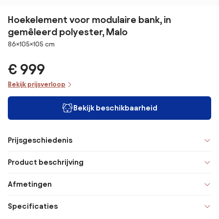
Hoekelement voor modulaire bank, in
gemêleerd polyester, Malo
Afmetingen
86×105×105 cm
€ 999
Bekijk prijsverloop
Bekijk beschikbaarheid
Prijsgeschiedenis
Product beschrijving
Afmetingen
Specificaties