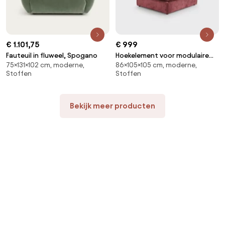
€ 1.101,75
€ 999
Fauteuil in fluweel, Spogano
Hoekelement voor modulaire
75×131×102 cm, moderne,
86×105×105 cm, moderne,
bank, in structuurfluweel, Malo
Stoffen
Stoffen
Bekijk meer producten