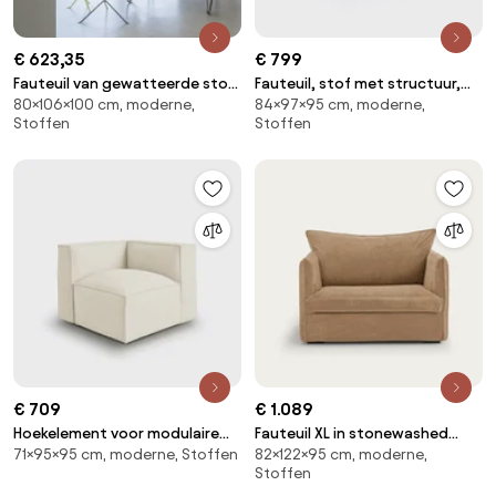
€ 623,35
€ 799
Fauteuil van gewatteerde stof
Fauteuil, stof met structuur,
80×106×100 cm, moderne,
84×97×95 cm, moderne,
en staal Nomad
Victor
Stoffen
Stoffen
€ 709
€ 1.089
Hoekelement voor modulaire
Fauteuil XL in stonewashed
71×95×95 cm, moderne, Stoffen
82×122×95 cm, moderne,
bank, in badstof, Seven
fluweel, Neo Chiquito
Stoffen