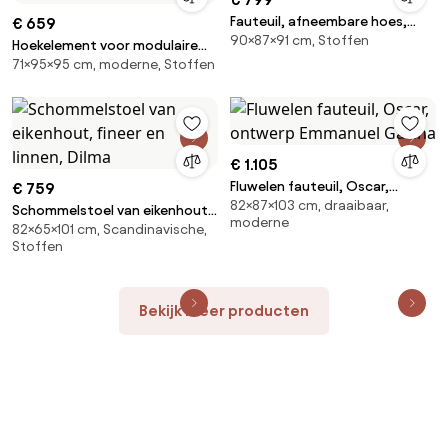
Fauteuil, afneembare hoes,
€ 659
90×87×91 cm, Stoffen
polyester, Odna
Hoekelement voor modulaire
71×95×95 cm, moderne, Stoffen
bank, in structuurstof, Seven
€ 1.105
Fluwelen fauteuil, Oscar,
€ 759
82×87×103 cm, draaibaar,
ontwerp Emmanuel Gallina
Schommelstoel van eikenhout,
moderne
82×65×101 cm, Scandinavische,
fineer en linnen, Dilma
Stoffen
Bekijk meer producten