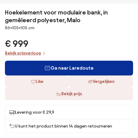
Hoekelement voor modulaire bank, in
gemêleerd polyester, Malo
Afmetingen
86×105×105 cm
€ 999
Bekijk prijsverloop
Ga naar Laredoute
Like
Vergelijken
Bekijk prijs
Levering voor € 29,9
U kunt het product binnen 14 dagen retourneren