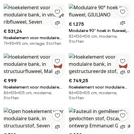
€ 1.275
Modulaire 90° hoek in fluweel,
€ 531,24
82×106×106 cm, moderne,
GIULIANO
Hoekelement voor modulaire
Stoffen
71×95×95 cm, vintage, Stoffen
bank, in vintage ribfluweel,
Seven
€ 999
€ 749,25
Hoekelement voor modulaire
Hoekelement voor modulaire
86×105×105 cm, moderne,
86×105×105 cm, moderne,
bank, in structuurfluweel, Malo
bank, in gestructureerde stof,
Stoffen
Stoffen
Malo