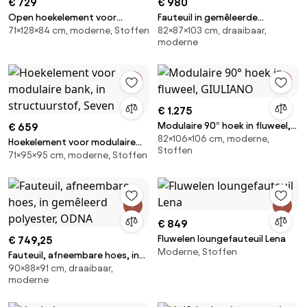
€ 729
€ 980
Open hoekelement voor
Fauteuil in gemêleerde
71×128×84 cm, moderne, Stoffen
82×87×103 cm, draaibaar,
modulaire bank, in
gevlochten stof, Oscar,
moderne
structuurstof, Seven
ontwerp Emmanuel Gallina
€ 1.275
Modulaire 90° hoek in fluweel,
€ 659
82×106×106 cm, moderne,
GIULIANO
Hoekelement voor modulaire
Stoffen
71×95×95 cm, moderne, Stoffen
bank, in structuurstof, Seven
€ 849
Fluwelen loungefauteuil Lena
€ 749,25
Moderne, Stoffen
Fauteuil, afneembare hoes, in
90×88×91 cm, draaibaar,
gemêleerd polyester, ODNA
moderne