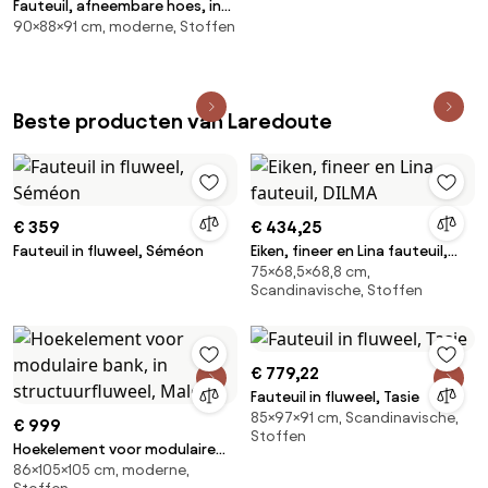
Fauteuil, afneembare hoes, in
90×88×91 cm, moderne, Stoffen
gemêleerd polyester, ODNA
Beste producten van Laredoute
€ 359
€ 434,25
Fauteuil in fluweel, Séméon
Eiken, fineer en Lina fauteuil,
75×68,5×68,8 cm,
DILMA
Scandinavische, Stoffen
€ 779,22
Fauteuil in fluweel, Tasie
85×97×91 cm, Scandinavische,
€ 999
Stoffen
Hoekelement voor modulaire
86×105×105 cm, moderne,
bank, in structuurfluweel, Malo