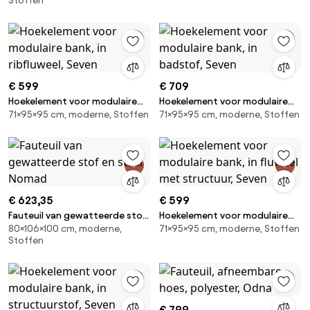
Stoffen
€ 599
€ 709
Hoekelement voor modulaire
Hoekelement voor modulaire
71×95×95 cm, moderne, Stoffen
71×95×95 cm, moderne, Stoffen
bank, in ribfluweel, Seven
bank, in badstof, Seven
€ 623,35
€ 599
Fauteuil van gewatteerde stof
Hoekelement voor modulaire
80×106×100 cm, moderne,
71×95×95 cm, moderne, Stoffen
en staal Nomad
bank, in fluweel met structuur,
Stoffen
Seven
€ 799