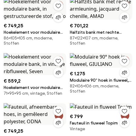
€ 749,25
€ 701,22
Hoekelement voor modulaire
Halfzits bank met rechte
86×105×105 cm, moderne,
87×122×107 cm, moderne,
bank, in gestructureerde stof,
armleuning, jacquard chenille,
Stoffen
Stoffen
Malo
AMAD
€ 1.275
Modulaire 90° hoek in fluweel,
€ 559,2
82×106×106 cm, moderne,
GIULIANO
Hoekelement voor modulaire
Stoffen
71×95×95 cm, vintage, Stoffen
bank, in vintage ribfluweel,
Seven
€ 799
Fauteuil in fluweel Topim
Vintage
€ 749,25