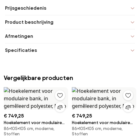
Prijsgeschiedenis
Product beschrijving
Afmetingen
Specificaties
Vergelijkbare producten
€ 749,25
€ 749,25
Hoekelement voor modulaire
Hoekelement voor modulaire
86×105×105 cm, moderne,
86×105×105 cm, moderne,
bank, in gemêleerd polyester,
bank, in gemêleerd polyester,
Stoffen
Stoffen
Malo
Malo