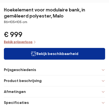
Hoekelement voor modulaire bank, in
gemêleerd polyester, Malo
Afmetingen
86×105×105 cm
€ 999
Bekijk prijsverloop
Bekijk beschikbaarheid
Prijsgeschiedenis
Product beschrijving
Afmetingen
Specificaties