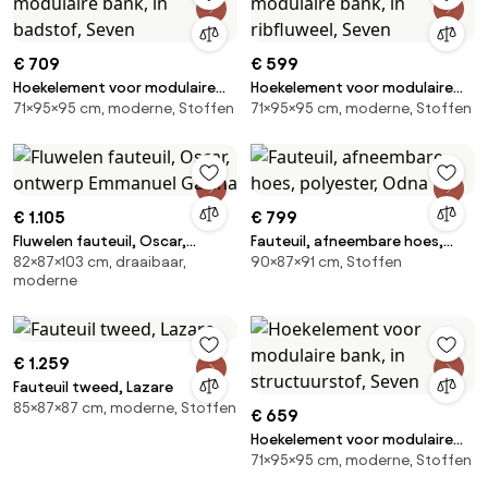
€ 709
€ 599
Hoekelement voor modulaire
Hoekelement voor modulaire
71×95×95 cm, moderne, Stoffen
71×95×95 cm, moderne, Stoffen
bank, in badstof, Seven
bank, in ribfluweel, Seven
€ 1.105
€ 799
Fluwelen fauteuil, Oscar,
Fauteuil, afneembare hoes,
82×87×103 cm, draaibaar,
90×87×91 cm, Stoffen
ontwerp Emmanuel Gallina
polyester, Odna
moderne
€ 1.259
Fauteuil tweed, Lazare
85×87×87 cm, moderne, Stoffen
€ 659
Hoekelement voor modulaire
71×95×95 cm, moderne, Stoffen
bank, in structuurstof, Seven