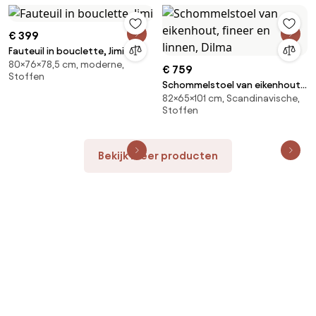
€ 399
Fauteuil in bouclette, Jimi
80×76×78,5 cm, moderne,
€ 759
Stoffen
Schommelstoel van eikenhout,
82×65×101 cm, Scandinavische,
fineer en linnen, Dilma
Stoffen
Bekijk meer producten