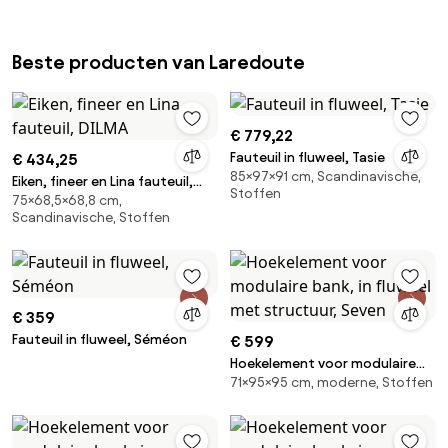
Beste producten van Laredoute
€ 779,22
Fauteuil in fluweel, Tasie
€ 434,25
85×97×91 cm, Scandinavische,
Eiken, fineer en Lina fauteuil,
Stoffen
75×68,5×68,8 cm,
DILMA
Scandinavische, Stoffen
€ 359
Fauteuil in fluweel, Séméon
€ 599
Hoekelement voor modulaire
71×95×95 cm, moderne, Stoffen
bank, in fluweel met structuur,
Seven