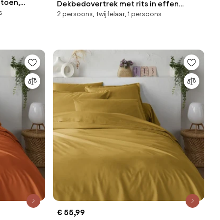
atoen,
Dekbedovertrek met rits in effen
s
2 persoons, twijfelaar, 1 persoons
katoen, Scénario
€ 55,99