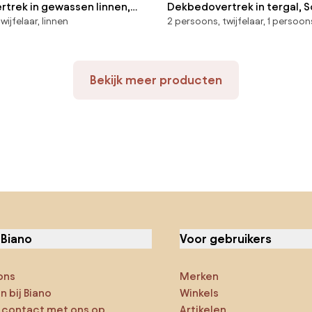
trek in gewassen linnen,
Dekbedovertrek in tergal, 
wijfelaar, linnen
2 persoons, twijfelaar, 1 persoon
Bekijk meer producten
 Biano
Voor gebruikers
ons
Merken
 bij Biano
Winkels
contact met ons op
Artikelen