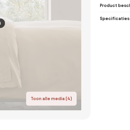
Product besch
Specificaties
d
Toon alle media (4)