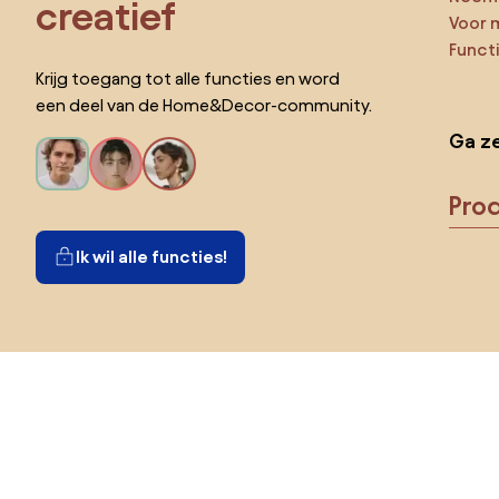
creatief
Voor 
Funct
Krijg toegang tot alle functies en word
een deel van de Home&Decor-community.
Ga ze
Pro
Ik wil alle functies!
Kies land