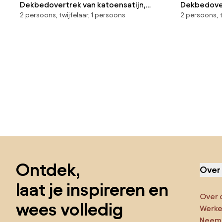
Dekbedovertrek van katoensatijn,
Dekbedover
2 persoons, twijfelaar, 1 persoons
2 persoons, t
Menaiki
Linot
Sla de voettekst over, ga naar het begin van de pagina
Ontdek,
Over
laat je inspireren en
Over 
wees volledig
Werken
Neem 