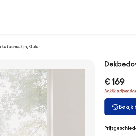
 katoensatijn, Galor
Dekbedove
€ 169
Bekijk prijsverl
Bekijk
Prijsgeschied