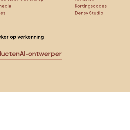
media
Kortingscodes
ies
Densy Studio
ker op verkenning
ducten
AI-ontwerper