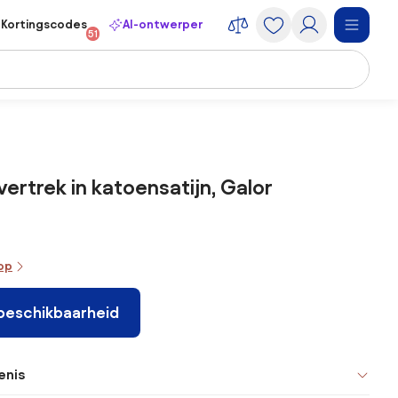
Kortingscodes
AI-ontwerper
51
rtrek in katoensatijn, Galor
oop
 beschikbaarheid
enis