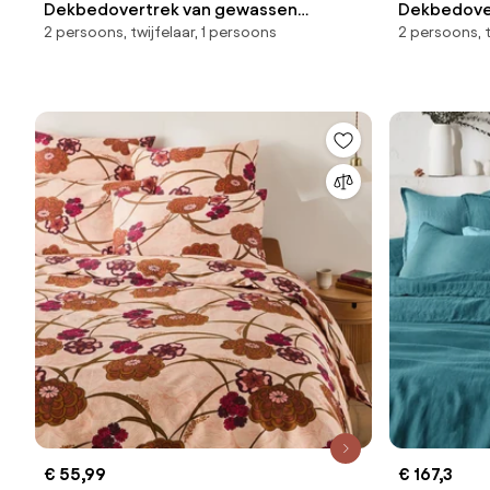
Dekbedovertrek van gewassen
Dekbedover
2 persoons, twijfelaar, 1 persoons
2 persoons, t
katoensatijn, 118 draden, Victor uni
stippenprin
€ 55,99
€ 167,3