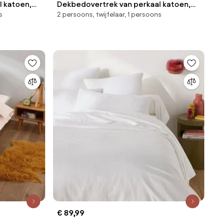
 katoen,
Dekbedovertrek van perkaal katoen,
s
2 persoons, twijfelaar, 1 persoons
80 draden, Scenario
€ 89,99