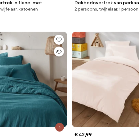
trek in flanel met
Dekbedovertrek van perkaal
wijfelaar, katoenen
2 persoons, twijfelaar, 1 persoon
t, Clarisse
80 draden, Scenario
€ 42,99