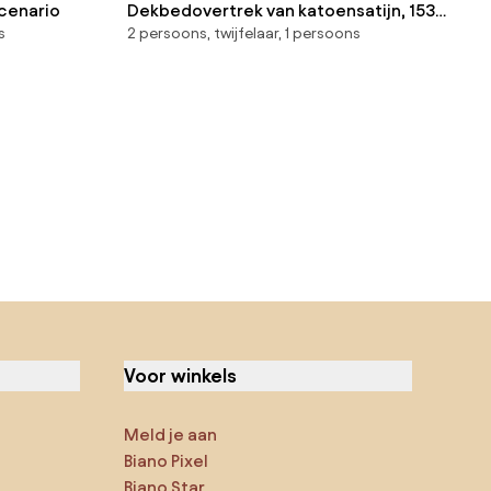
Scenario
Dekbedovertrek van katoensatijn, 153
s
2 persoons, twijfelaar, 1 persoons
draden, Gestreept Opaal
Voor winkels
Meld je aan
Biano Pixel
Biano Star