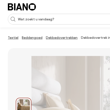
Navigatie overslaan, naar inhoud springen
Zoekopdracht invoeren
Inhoud overslaan, naar voettekst springen
Textiel
Beddengoed
Dekbedovertrekken
Dekbedovertrek in