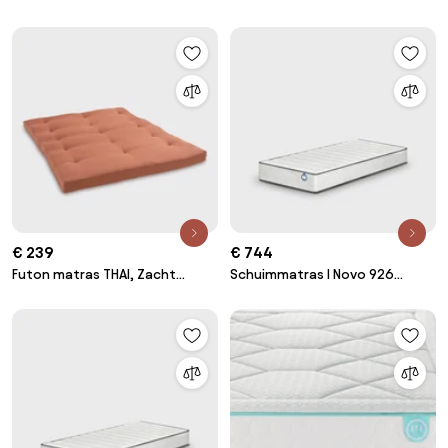
schuim, stevig, traagschuim
polyester
ondersteuning
€ 239
€ 744
Futon matras THAI, Zacht
Schuimmatras I Novo 926
schuim, Katoen Polyester
stevig comfort