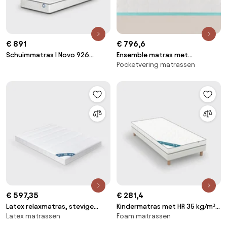
€ 891
€ 796,6
Schuimmatras I Novo 926
Ensemble matras met
Pocketvering matrassen
stevig comfort
pocketveren + bedbodem, LE
TOUT MOELLEUX
€ 597,35
€ 281,4
Latex relaxmatras, stevige
Kindermatras met HR 35 kg/m³
Latex matrassen
Foam matrassen
ondersteuning, zacht comfort
schuim, stevig, traagschuim
ondersteuning