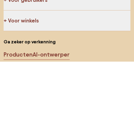
Voor winkels
Ga zeker op verkenning
Producten
AI-ontwerper
Jij kan ons op sociale media vinden
Cookies
Privacy policy
Gebruiksvoorwaarden
Kies land
© 2026 Biano B.V.