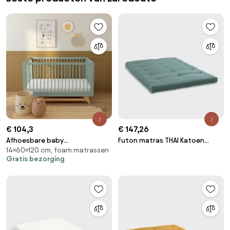
€ 104,3
€ 147,26
Afhoesbare baby
Futon matras THAI Katoen
14×60×120 cm, foam matrassen
schuimmatras, H14 cm
polyester
Gratis bezorging