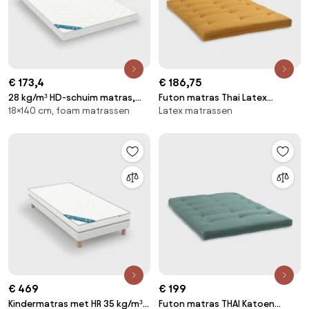
€ 173,4
€ 186,75
28 kg/m³ HD-schuim matras,
Futon matras Thai Latex
18×140 cm, foam matrassen
Latex matrassen
zeer stevige ondersteuning,
katoen polyester
zacht comfort
€ 469
€ 199
Kindermatras met HR 35 kg/m³
Futon matras THAI Katoen