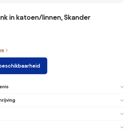
k in katoen/linnen, Skander
oop
 beschikbaarheid
enis
rijving