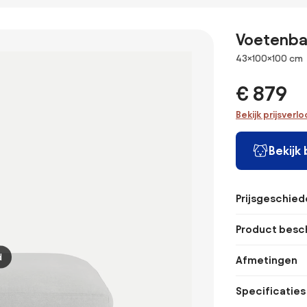
Voetenban
Afmetingen
43×100×100 cm
€ 879
Bekijk prijsverl
Bekijk
Prijsgeschied
Product besch
d
Afmetingen
Specificaties