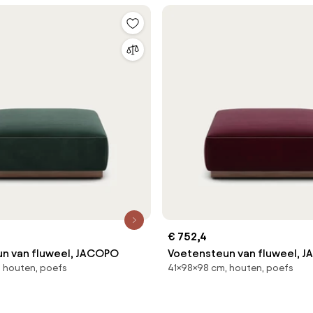
€ 752,4
n van fluweel, JACOPO
Voetensteun van fluweel, 
 houten, poefs
41×98×98 cm, houten, poefs