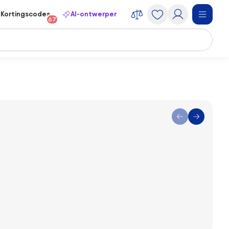
Kortingscodes
AI-ontwerper
67