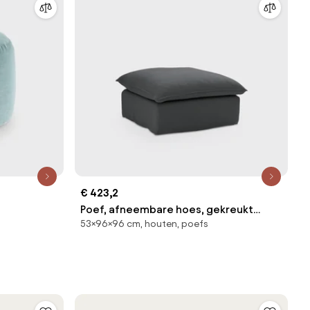
€ 423,2
Poef, afneembare hoes, gekreukt
53×96×96 cm, houten, poefs
linnen, ODNA