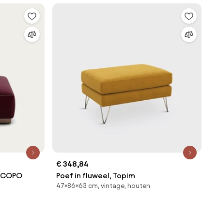
€ 348,84
JACOPO
Poef in fluweel, Topim
47×86×63 cm, vintage, houten