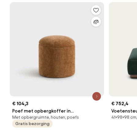
€ 104,3
€ 752,4
Poef met opbergkoffer in
Voetensteu
Met opbergruimte, houten, poefs
41×98×98 cm,
structuurstof, Timour
Gratis bezorging