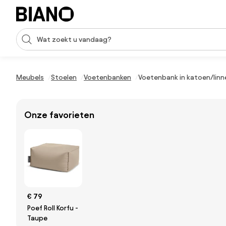
Navigatie overslaan, naar inhoud springen
Zoekopdracht invoeren
Inhoud overslaan, naar voettekst springen
Meubels
Stoelen
Voetenbanken
Voetenbank in katoen/linn
Onze favorieten
€ 79
Poef Roll Korfu -
Taupe