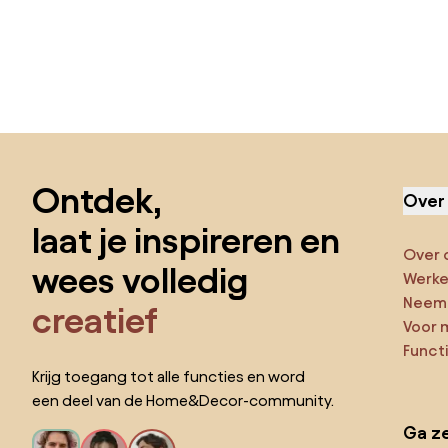
Sla de voettekst over, ga naar het begin van de pagina
Ontdek,
Over
laat je inspireren en
Over 
wees volledig
Werken
Neem 
creatief
Voor 
Funct
Krijg toegang tot alle functies en word
een deel van de Home&Decor-community.
Ga ze