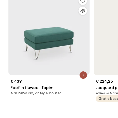
€ 439
€ 224,25
Poef in fluweel, Topim
Jacquard p
47×86×63 cm, vintage, houten
41×44×44 cm,
CLEOPHEE
Gratis bez