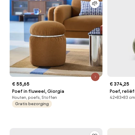
€ 55,65
€ 374,25
Poef in fluweel, Giorgia
Poef, reliëf
Houten, poefs, Stoffen
42×83×83 cm,
Gratis bezorging