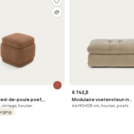
€ 742,5
ied-de-poule poef,
Modulaire voetensteun in
 vintage, houten
44×90×108 cm, houten, poefs
stonewashed fluweel, GIUL
orging