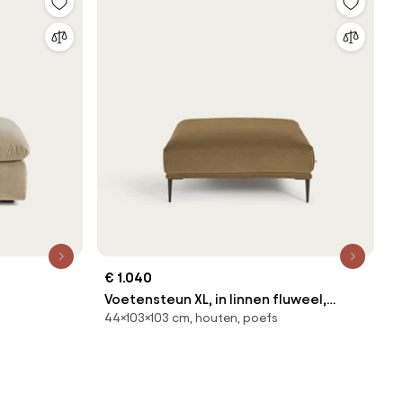
€ 1.040
Voetensteun XL, in linnen fluweel,
44×103×103 cm, houten, poefs
IANO
OSCAR