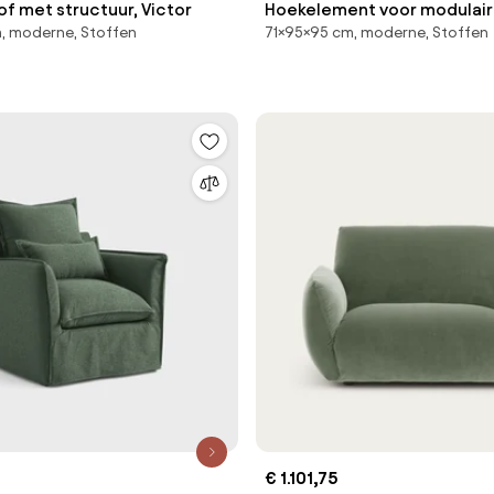
tof met structuur, Victor
Hoekelement voor modulaire
, moderne, Stoffen
71×95×95 cm, moderne, Stoffen
badstof, Seven
€ 1.101,75