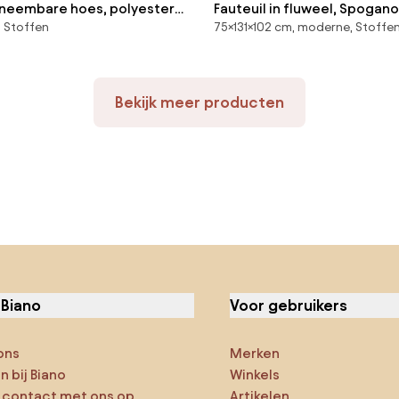
afneembare hoes, polyester,
Fauteuil in fluweel, Spogano
 Stoffen
75×131×102 cm, moderne, Stoffe
Bekijk meer producten
 Biano
Voor gebruikers
ons
Merken
 bij Biano
Winkels
contact met ons op
Artikelen