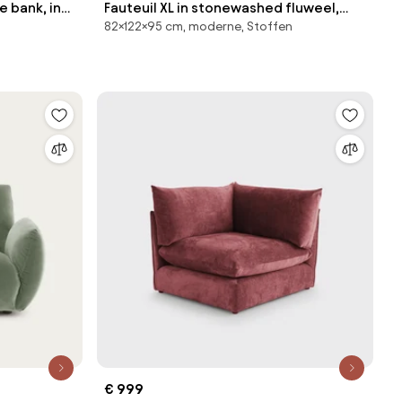
 bank, in
Fauteuil XL in stonewashed fluweel,
82×122×95 cm, moderne, Stoffen
Neo Chiquito
€ 999