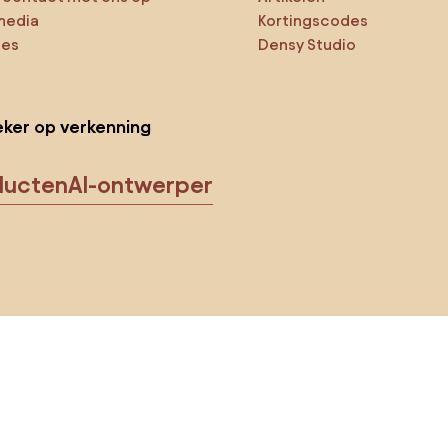
media
Kortingscodes
ies
Densy Studio
ker op verkenning
ducten
AI-ontwerper