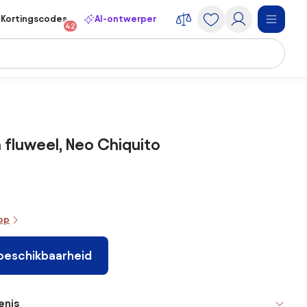
Kortingscodes
AI-ontwerper
42
n fluweel, Neo Chiquito
oop
 beschikbaarheid
enis