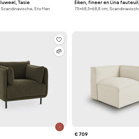
fluweel, Tasie
Eiken, fineer en Lina fauteui
 Scandinavische, Stoffen
75×68,5×68,8 cm, Scandinavisch
€ 709