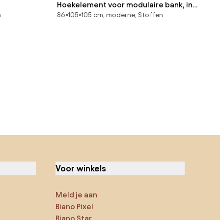
Hoekelement voor modulaire bank, in
n
86×105×105 cm, moderne, Stoffen
structuurfluweel, Malo
Voor winkels
Meld je aan
Biano Pixel
Biano Star