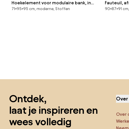
Hoekelement voor modulaire bank, in
Fauteuil, 
71×95×95 cm, moderne, Stoffen
90×87×91 cm,
ribfluweel, Seven
Odna
Sla de voettekst over, ga naar het begin van de pagina
Ontdek,
Over
laat je inspireren en
Over 
wees volledig
Werken
Neem 