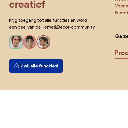
creatief
Voor 
Funct
Krijg toegang tot alle functies en word
een deel van de Home&Decor-community.
Ga ze
Pro
Ik wil alle functies!
Kies land