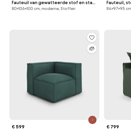
Fauteuil van gewatteerde stof en staal
Fauteuil, s
80×106×100 cm, moderne, Stoffen
84×97×95 cm
Nomad
€ 599
€ 799