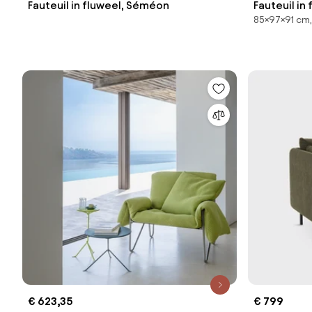
Fauteuil in fluweel, Séméon
Fauteuil in 
85×97×91 cm,
€ 623,35
€ 799