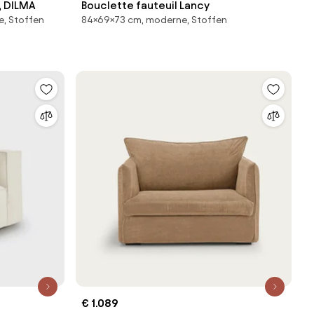
l, DILMA
Bouclette fauteuil Lancy
e, Stoffen
84×69×73 cm, moderne, Stoffen
€ 1.089