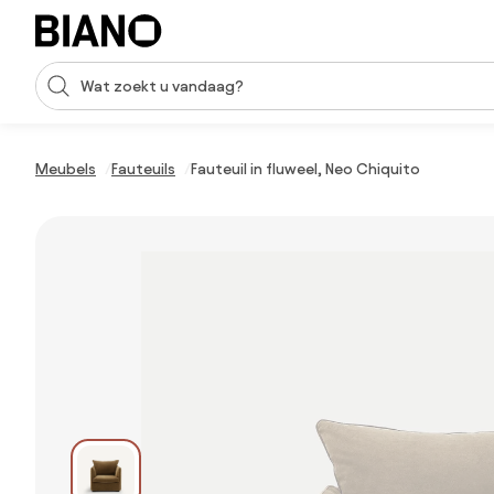
Navigatie overslaan, naar inhoud springen
Zoekopdracht invoeren
Inhoud overslaan, naar voettekst springen
Meubels
Fauteuils
Fauteuil in fluweel, Neo Chiquito