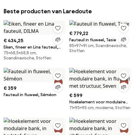
Beste producten van Laredoute
€ 779,22
Fauteuil in fluweel, Tasie
€ 434,25
85×97×91 cm, Scandinavische,
Eiken, fineer en Lina fauteuil,
Stoffen
75×68,5×68,8 cm,
DILMA
Scandinavische, Stoffen
€ 359
Fauteuil in fluweel, Séméon
€ 599
Hoekelement voor modulaire
71×95×95 cm, moderne, Stoffen
bank, in fluweel met structuur,
Seven