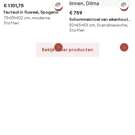
€ 1.101,75
Fauteuil in fluweel, Spogano
€ 759
75×131×102 cm, moderne,
Schommelstoel van eikenhout,
Stoffen
82×65×101 cm, Scandinavische,
fineer en linnen, Dilma
Stoffen
Bekijk meer producten