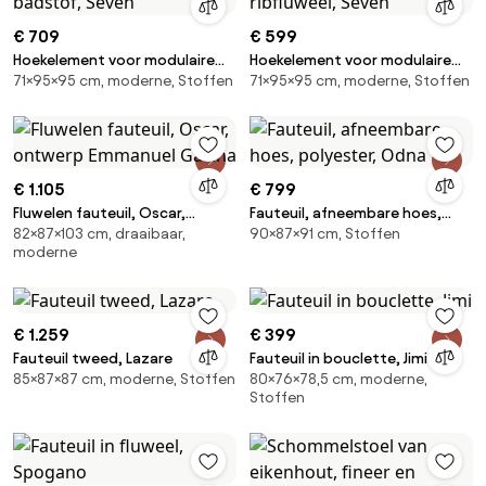
€ 709
€ 599
Hoekelement voor modulaire
Hoekelement voor modulaire
71×95×95 cm, moderne, Stoffen
71×95×95 cm, moderne, Stoffen
bank, in badstof, Seven
bank, in ribfluweel, Seven
€ 1.105
€ 799
Fluwelen fauteuil, Oscar,
Fauteuil, afneembare hoes,
82×87×103 cm, draaibaar,
90×87×91 cm, Stoffen
ontwerp Emmanuel Gallina
polyester, Odna
moderne
€ 1.259
€ 399
Fauteuil tweed, Lazare
Fauteuil in bouclette, Jimi
85×87×87 cm, moderne, Stoffen
80×76×78,5 cm, moderne,
Stoffen