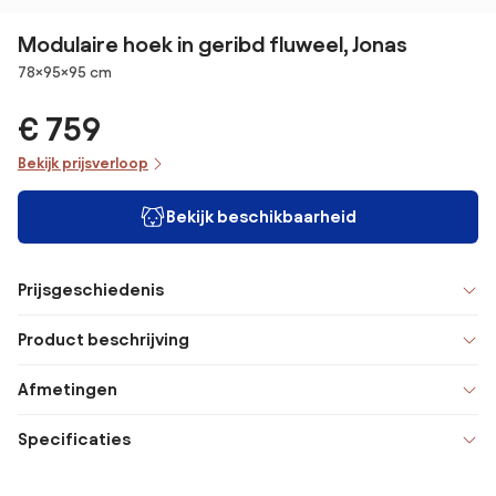
Modulaire hoek in geribd fluweel, Jonas
Afmetingen
78×95×95 cm
€ 759
Bekijk prijsverloop
Bekijk beschikbaarheid
Prijsgeschiedenis
Product beschrijving
Afmetingen
Specificaties