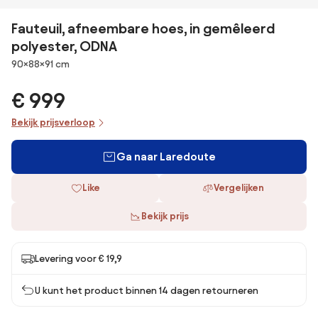
Fauteuil, afneembare hoes, in gemêleerd
polyester, ODNA
Afmetingen
90×88×91 cm
€ 999
Bekijk prijsverloop
Ga naar Laredoute
Like
Vergelijken
Bekijk prijs
Levering voor € 19,9
U kunt het product binnen 14 dagen retourneren