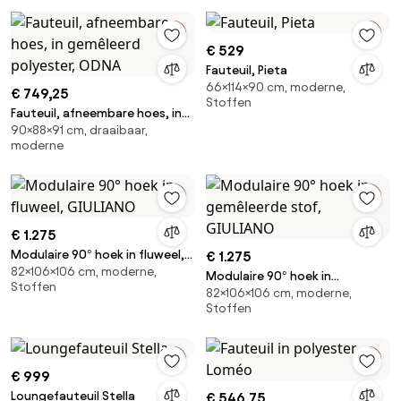
€ 529
Fauteuil, Pieta
66×114×90 cm, moderne,
€ 749,25
Stoffen
Fauteuil, afneembare hoes, in
90×88×91 cm, draaibaar,
gemêleerd polyester, ODNA
moderne
€ 1.275
Modulaire 90° hoek in fluweel,
€ 1.275
82×106×106 cm, moderne,
GIULIANO
Modulaire 90° hoek in
Stoffen
82×106×106 cm, moderne,
gemêleerde stof, GIULIANO
Stoffen
€ 999
Loungefauteuil Stella
€ 546,75