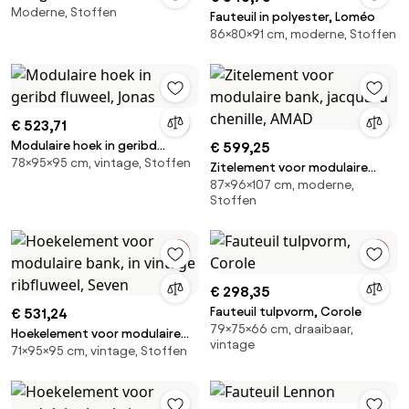
Moderne, Stoffen
Fauteuil in polyester, Loméo
86×80×91 cm, moderne, Stoffen
€ 523,71
Modulaire hoek in geribd
€ 599,25
78×95×95 cm, vintage, Stoffen
fluweel, Jonas
Zitelement voor modulaire
87×96×107 cm, moderne,
bank, jacquard chenille, AMAD
Stoffen
€ 298,35
Fauteuil tulpvorm, Corole
€ 531,24
79×75×66 cm, draaibaar,
Hoekelement voor modulaire
vintage
71×95×95 cm, vintage, Stoffen
bank, in vintage ribfluweel,
Seven