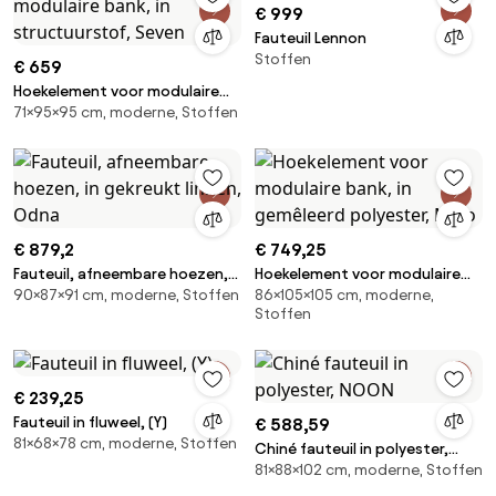
€ 999
Fauteuil Lennon
Stoffen
€ 659
Hoekelement voor modulaire
71×95×95 cm, moderne, Stoffen
bank, in structuurstof, Seven
€ 879,2
€ 749,25
Fauteuil, afneembare hoezen,
Hoekelement voor modulaire
90×87×91 cm, moderne, Stoffen
86×105×105 cm, moderne,
in gekreukt linnen, Odna
bank, in gemêleerd polyester,
Stoffen
Malo
€ 239,25
Fauteuil in fluweel, (Y)
€ 588,59
81×68×78 cm, moderne, Stoffen
Chiné fauteuil in polyester,
81×88×102 cm, moderne, Stoffen
NOON