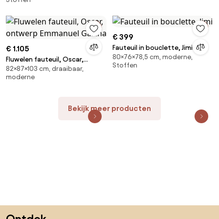
€ 399
Fauteuil in bouclette, Jimi
€ 1.105
80×76×78,5 cm, moderne,
Fluwelen fauteuil, Oscar,
Stoffen
82×87×103 cm, draaibaar,
ontwerp Emmanuel Gallina
moderne
Bekijk meer producten
Sla de voettekst over, ga naar het begin van de pagina