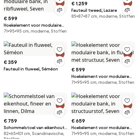
€ 1.259
Fauteuil tweed, Lazare
85×87×87 cm, moderne, Stoffen
€ 599
Hoekelement voor modulaire
71×95×95 cm, moderne, Stoffen
bank, in ribfluweel, Seven
€ 359
Fauteuil in fluweel, Séméon
€ 599
Hoekelement voor modulaire
71×95×95 cm, moderne, Stoffen
bank, in fluweel met structuur,
Seven
€ 759
€ 659
Schommelstoel van eikenhout,
Hoekelement voor modulaire
82×65×101 cm, Scandinavische,
71×95×95 cm, moderne, Stoffen
fineer en linnen, Dilma
bank, in structuurstof, Seven
Stoffen