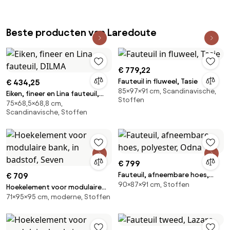
Beste producten van Laredoute
€ 779,22
Fauteuil in fluweel, Tasie
€ 434,25
85×97×91 cm, Scandinavische,
Eiken, fineer en Lina fauteuil,
Stoffen
75×68,5×68,8 cm,
DILMA
Scandinavische, Stoffen
€ 799
Fauteuil, afneembare hoes,
€ 709
90×87×91 cm, Stoffen
polyester, Odna
Hoekelement voor modulaire
71×95×95 cm, moderne, Stoffen
bank, in badstof, Seven