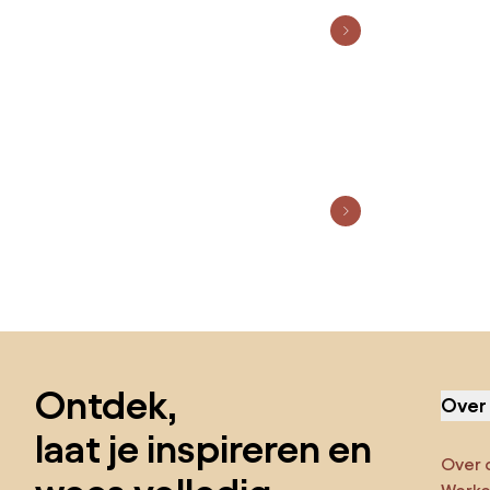
Sla de voettekst over, ga naar het begin van de pagina
Ontdek,
Over
laat je inspireren en
Over 