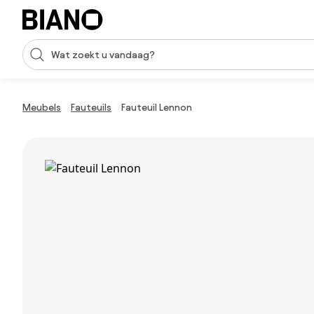
Navigatie overslaan, naar inhoud springen
Zoekopdracht invoeren
Inhoud overslaan, naar voettekst springen
Meubels
Fauteuils
Fauteuil Lennon