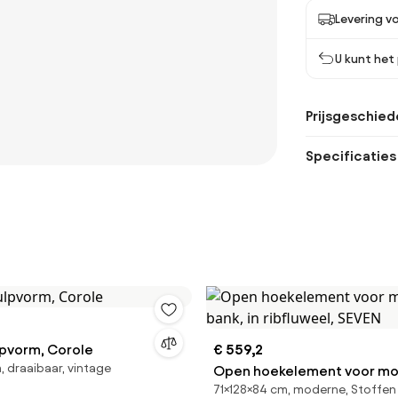
Levering v
U kunt het
Prijsgeschied
Specificaties
lpvorm, Corole
€ 559,2
 draaibaar, vintage
Open hoekelement voor mo
71×128×84 cm, moderne, Stoffen
bank, in ribfluweel, SEVEN