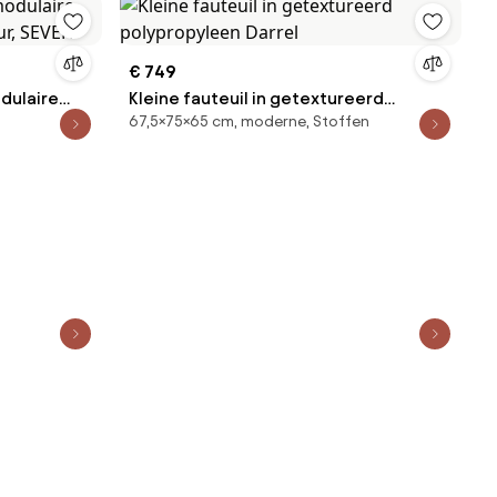
€ 749
dulaire
Kleine fauteuil in getextureerd
67,5×75×65 cm, moderne, Stoffen
ur, SEVEN
polypropyleen Darrel