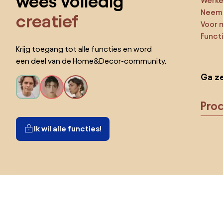
wees volledig
Werken
Neem 
creatief
Voor 
Funct
Krijg toegang tot alle functies en word
een deel van de Home&Decor-community.
Ga ze
Pro
Ik wil alle functies!
Kies land