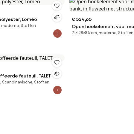
 polyester, Loméo
€ 534,65
, moderne, Stoffen
Open hoekelement voor mo
71×128×84 cm, moderne, Stoffen
bank, in fluweel met structu
ffeerde fauteuil, TALET
 Scandinavische, Stoffen