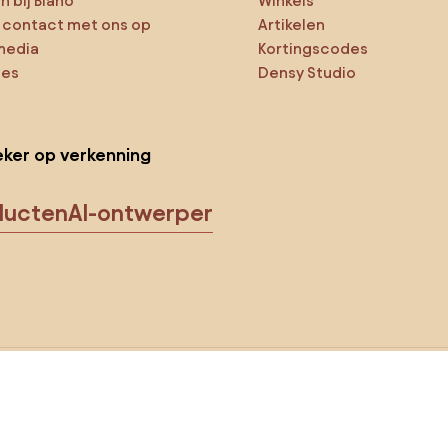
 bij Biano
Winkels
contact met ons op
Artikelen
media
Kortingscodes
ies
Densy Studio
ker op verkenning
ducten
AI-ontwerper