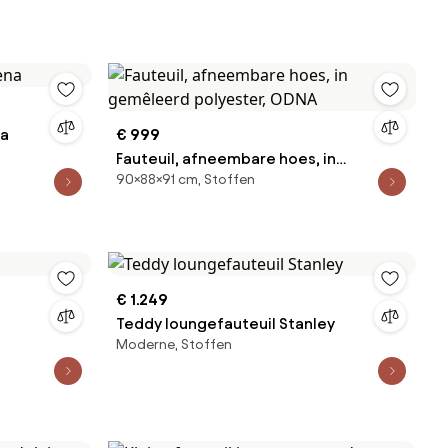
na
€ 999
Fauteuil, afneembare hoes, in
90×88×91 cm, Stoffen
gemêleerd polyester, ODNA
€ 1.249
Teddy loungefauteuil Stanley
Moderne, Stoffen