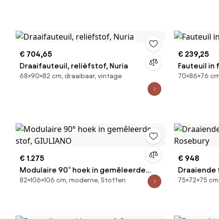
€ 704,65
€ 239,25
Draaifauteuil, reliëfstof, Nuria
Fauteuil in 
68×90×82 cm, draaibaar, vintage
70×86×76 cm
€ 1.275
€ 948
Modulaire 90° hoek in gemêleerde
Draaiende 
82×106×106 cm, moderne, Stoffen
75×72×75 cm,
stof, GIULIANO
stof, Rose