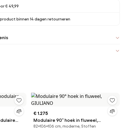
oor € 49,99
 product binnen 14 dagen retourneren
enis
€ 1.275
dulaire
Modulaire 90° hoek in fluweel,
82×106×106 cm, moderne, Stoffen
GIULIANO