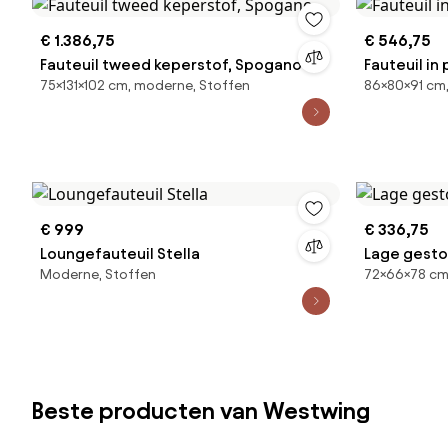
€ 1.386,75
€ 546,75
Fauteuil tweed keperstof, Spogano
Fauteuil in
75×131×102 cm, moderne, Stoffen
86×80×91 cm
€ 999
€ 336,75
Loungefauteuil Stella
Lage gesto
Moderne, Stoffen
72×66×78 cm,
Beste producten van Westwing