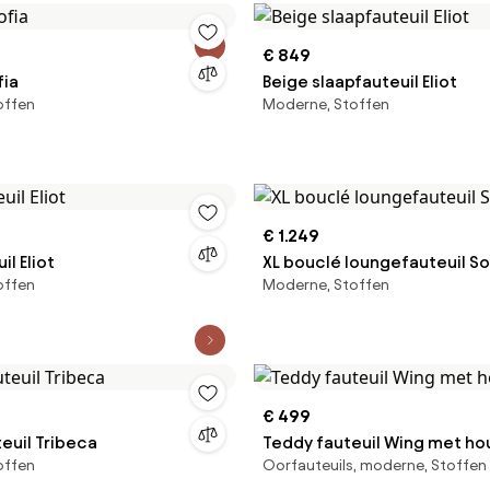
€ 849
fia
Beige slaapfauteuil Eliot
offen
Moderne, Stoffen
€ 1.249
il Eliot
XL bouclé loungefauteuil So
offen
Moderne, Stoffen
€ 499
euil Tribeca
Teddy fauteuil Wing met ho
offen
Oorfauteuils, moderne, Stoffen