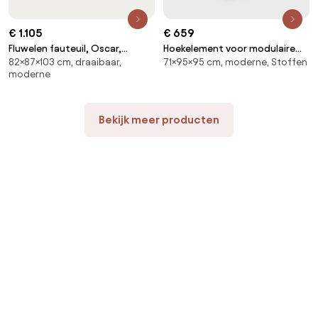
€ 1.105
€ 659
Fluwelen fauteuil, Oscar,
Hoekelement voor modulaire
82×87×103 cm, draaibaar,
71×95×95 cm, moderne, Stoffen
ontwerp Emmanuel Gallina
bank, in structuurstof, Seven
moderne
Bekijk meer producten