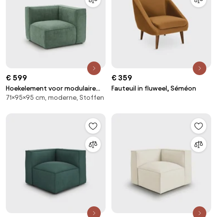
€ 599
€ 359
Hoekelement voor modulaire
Fauteuil in fluweel, Séméon
71×95×95 cm, moderne, Stoffen
bank, in fluweel met structuur,
Seven