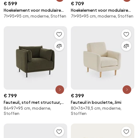
€ 599
€ 709
Hoekelement voor modulaire
Hoekelement voor modulaire
71×95×95 cm, moderne, Stoffen
71×95×95 cm, moderne, Stoffen
bank, in ribfluweel, Seven
bank, in badstof, Seven
€ 799
€ 399
Fauteuil, stof met structuur,
Fauteuil in bouclette, Jimi
84×97×95 cm, moderne,
80×76×78,5 cm, moderne,
Victor
Stoffen
Stoffen