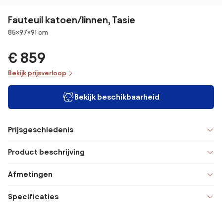
Fauteuil katoen/linnen, Tasie
Afmetingen
85×97×91 cm
€ 859
Bekijk prijsverloop
Bekijk beschikbaarheid
Prijsgeschiedenis
Product beschrijving
Afmetingen
Specificaties