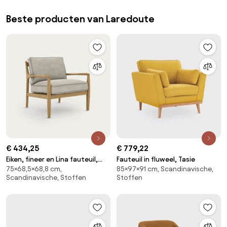
Beste producten van Laredoute
€ 434,25
€ 779,22
Eiken, fineer en Lina fauteuil,
Fauteuil in fluweel, Tasie
75×68,5×68,8 cm,
85×97×91 cm, Scandinavische,
DILMA
Scandinavische, Stoffen
Stoffen