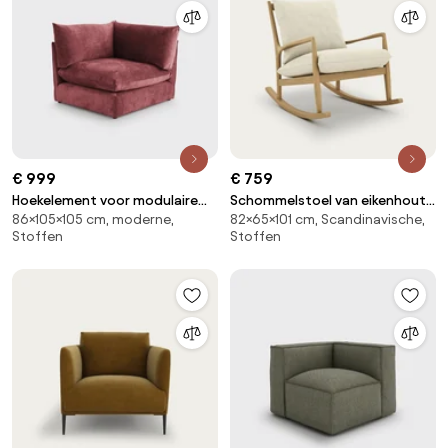
€ 999
€ 759
Hoekelement voor modulaire
Schommelstoel van eikenhout,
86×105×105 cm, moderne,
82×65×101 cm, Scandinavische,
bank, in structuurfluweel, Malo
fineer en linnen, Dilma
Stoffen
Stoffen