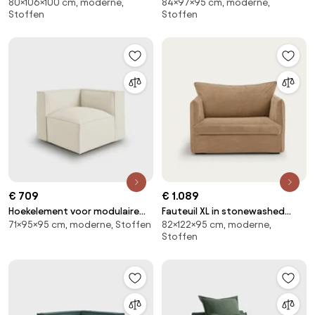
80×106×100 cm, moderne,
84×97×95 cm, moderne,
en staal Nomad
Victor
Stoffen
Stoffen
€ 709
€ 1.089
Hoekelement voor modulaire
Fauteuil XL in stonewashed
71×95×95 cm, moderne, Stoffen
82×122×95 cm, moderne,
bank, in badstof, Seven
fluweel, Neo Chiquito
Stoffen