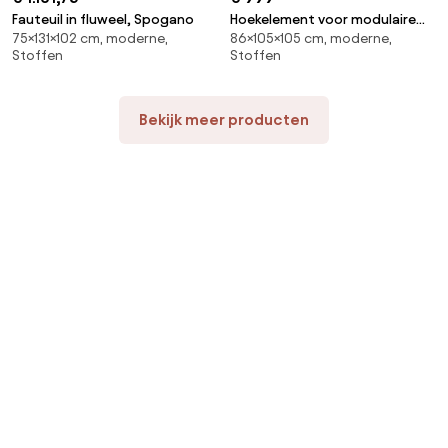
Fauteuil in fluweel, Spogano
Hoekelement voor modulaire
75×131×102 cm, moderne,
86×105×105 cm, moderne,
bank, in structuurfluweel, Malo
Stoffen
Stoffen
Bekijk meer producten