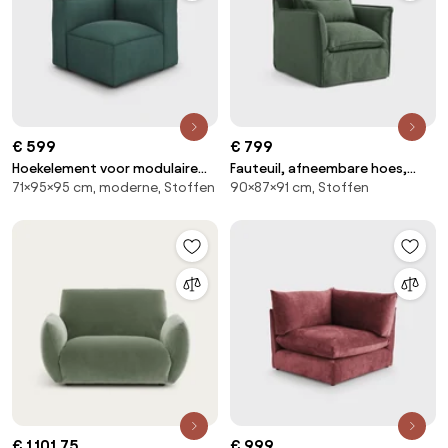
€ 599
€ 799
Hoekelement voor modulaire
Fauteuil, afneembare hoes,
71×95×95 cm, moderne, Stoffen
90×87×91 cm, Stoffen
bank, in ribfluweel, Seven
polyester, Odna
€ 1.101,75
€ 999