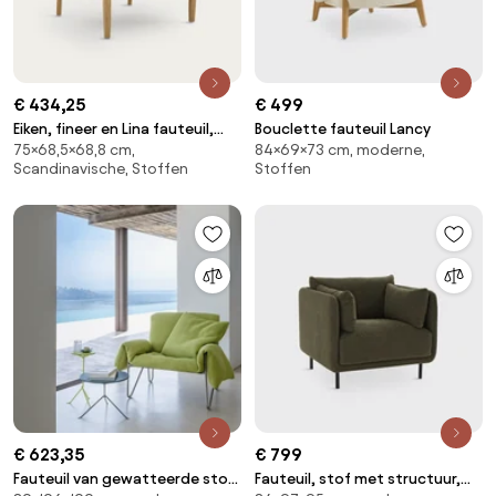
€ 434,25
€ 499
Eiken, fineer en Lina fauteuil,
Bouclette fauteuil Lancy
75×68,5×68,8 cm,
84×69×73 cm, moderne,
DILMA
Scandinavische, Stoffen
Stoffen
€ 623,35
€ 799
Fauteuil van gewatteerde stof
Fauteuil, stof met structuur,