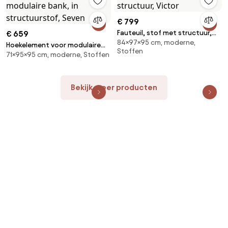
€ 799
Fauteuil, stof met structuur,
€ 659
84×97×95 cm, moderne,
Victor
Hoekelement voor modulaire
Stoffen
71×95×95 cm, moderne, Stoffen
bank, in structuurstof, Seven
Bekijk meer producten