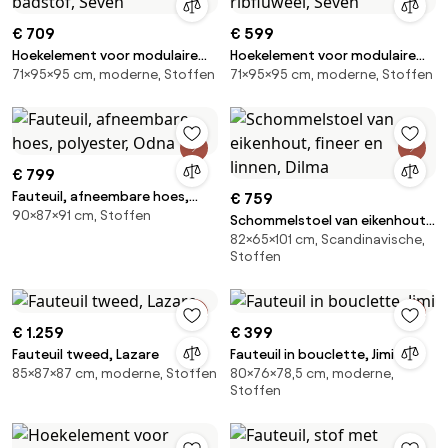
€ 709
€ 599
Hoekelement voor modulaire
Hoekelement voor modulaire
71×95×95 cm, moderne, Stoffen
71×95×95 cm, moderne, Stoffen
bank, in badstof, Seven
bank, in ribfluweel, Seven
€ 799
Fauteuil, afneembare hoes,
€ 759
90×87×91 cm, Stoffen
polyester, Odna
Schommelstoel van eikenhout,
82×65×101 cm, Scandinavische,
fineer en linnen, Dilma
Stoffen
€ 1.259
€ 399
Fauteuil tweed, Lazare
Fauteuil in bouclette, Jimi
85×87×87 cm, moderne, Stoffen
80×76×78,5 cm, moderne,
Stoffen