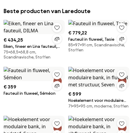
Beste producten van Laredoute
€ 779,22
Fauteuil in fluweel, Tasie
€ 434,25
85×97×91 cm, Scandinavische,
Eiken, fineer en Lina fauteuil,
Stoffen
75×68,5×68,8 cm,
DILMA
Scandinavische, Stoffen
€ 359
Fauteuil in fluweel, Séméon
€ 599
Hoekelement voor modulaire
71×95×95 cm, moderne, Stoffen
bank, in fluweel met structuur,
Seven