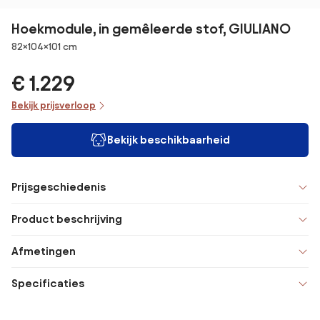
Hoekmodule, in gemêleerde stof, GIULIANO
Afmetingen
82×104×101 cm
€ 1.229
Bekijk prijsverloop
Bekijk beschikbaarheid
Prijsgeschiedenis
Product beschrijving
Afmetingen
Specificaties