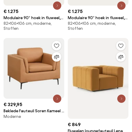
€ 1.275
€ 1.275
Modulaire 90° hoek in fluweel,
Modulaire 90° hoek in fluweel,
82×106×106 cm, moderne,
82×106×106 cm, moderne,
GIULIANO
GIULIANO
Stoffen
Stoffen
€ 329,95
Beklede Fauteuil Soren Kameel -
Moderne
Sklum
€ 849
Fluwelen loungefauteuil Lena