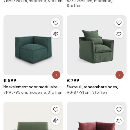
71×95×95 cm, moderne, Stoffen
82×122×95 cm, moderne,
bank, in badstof, Seven
fluweel, Neo Chiquito
Stoffen
€ 599
€ 799
Hoekelement voor modulaire
Fauteuil, afneembare hoes,
71×95×95 cm, moderne, Stoffen
90×87×91 cm, Stoffen
bank, in ribfluweel, Seven
polyester, Odna