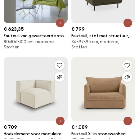
€ 623,35
€ 799
Fauteuil van gewatteerde stof
Fauteuil, stof met structuur,
80×106×100 cm, moderne,
84×97×95 cm, moderne,
en staal Nomad
Victor
Stoffen
Stoffen
€ 709
€ 1.089
Hoekelement voor modulaire
Fauteuil XL in stonewashed