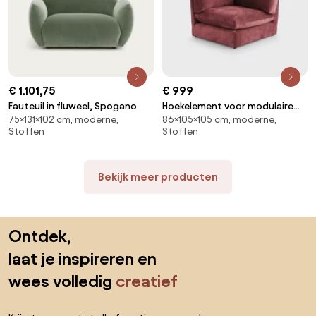
€ 1.101,75
€ 999
Fauteuil in fluweel, Spogano
Hoekelement voor modulaire
75×131×102 cm, moderne,
86×105×105 cm, moderne,
bank, in structuurfluweel, Malo
Stoffen
Stoffen
Bekijk meer producten
Sla de voettekst over, ga naar het begin van de pagina
Ontdek,
laat je inspireren en
wees volledig
creatief