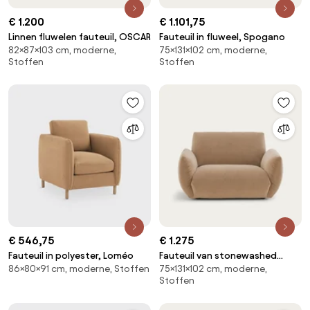
€ 1.200
€ 1.101,75
Linnen fluwelen fauteuil, OSCAR
Fauteuil in fluweel, Spogano
82×87×103 cm, moderne,
75×131×102 cm, moderne,
Stoffen
Stoffen
€ 546,75
€ 1.275
Fauteuil in polyester, Loméo
Fauteuil van stonewashed
86×80×91 cm, moderne, Stoffen
75×131×102 cm, moderne,
fluweel, SPOGANO
Stoffen