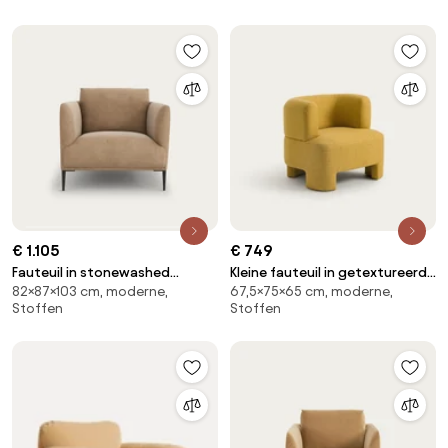
€ 1.105
€ 749
Fauteuil in stonewashed
Kleine fauteuil in getextureerd
82×87×103 cm, moderne,
67,5×75×65 cm, moderne,
fluweel, Oscar, ontwerp
polypropyleen Darrel
Stoffen
Stoffen
Emmanuel Gallina