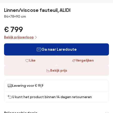
Linnen/viscose fauteuil, ALIDI
Afmetingen
84×78×90 cm
€ 799
Bekijk prijsverloop
Ga naar Laredoute
Like
Vergelijken
Bekijk prijs
Levering voor € 19,9
U kunt het product binnen 14 dagen retourneren