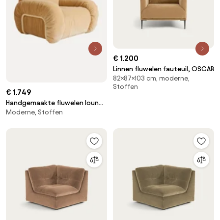
€ 1.200
Linnen fluwelen fauteuil, OSCAR
82×87×103 cm, moderne,
Stoffen
€ 1.749
Handgemaakte fluwelen lounge
Moderne, Stoffen
fauteuil Arc