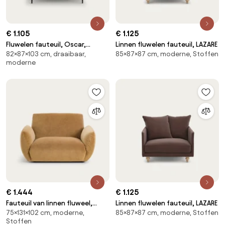
€ 1.105
€ 1.125
Fluwelen fauteuil, Oscar,
Linnen fluwelen fauteuil, LAZARE
82×87×103 cm, draaibaar,
85×87×87 cm, moderne, Stoffen
ontwerp Emmanuel Gallina
moderne
€ 1.444
€ 1.125
Fauteuil van linnen fluweel,
Linnen fluwelen fauteuil, LAZARE
75×131×102 cm, moderne,
85×87×87 cm, moderne, Stoffen
SPOGANO
Stoffen