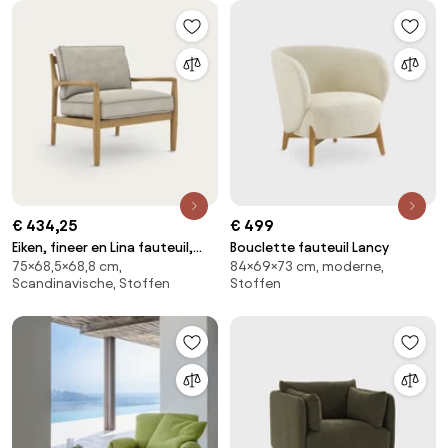
€ 434,25
€ 499
Eiken, fineer en Lina fauteuil,
Bouclette fauteuil Lancy
75×68,5×68,8 cm,
84×69×73 cm, moderne,
DILMA
Scandinavische, Stoffen
Stoffen