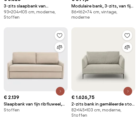
3-zits slaapbank van
Modulaire bank, 3-zits, van fijn
93×204×105 cm, moderne,
86×162×74 cm, vintage,
gestructureerde viscose en
chenille, ANETA
Stoffen
moderne
linnen, LAZARE
€ 2.139
€ 1.626,75
Slaapbank van fijn ribfluweel,
2-zits bank in gemêleerde stof
Stoffen
82×145×103 cm, moderne,
Premium HR, Marta
met bouclé-effect Oscar,
Stoffen
ontwerp Emmanuel Gallina