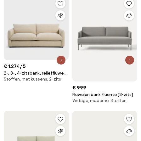
€ 1.274,15
2-, 3-, 4-zitsbank, reliëffluweel
Stoffen, met kussens, 2-zits
Yde
€ 999
Fluwelen bank Fluente (3-zits)
Vintage, moderne, Stoffen