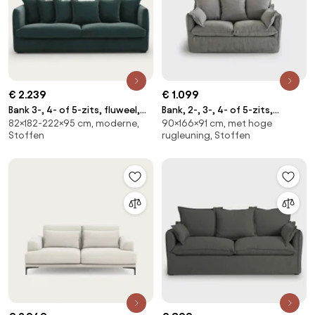
€ 2.239
€ 1.099
Bank 3-, 4- of 5-zits, fluweel,
Bank, 2-, 3-, 4- of 5-zits,
82×182-222×95 cm, moderne,
90×166×91 cm, met hoge
Neo Chiquito
afneembare hoezen, gekreukt
Stoffen
rugleuning, Stoffen
linnen, Odna