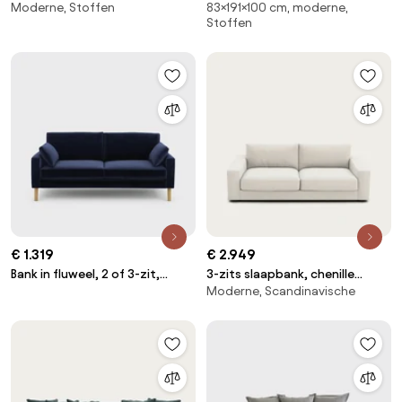
Moderne, Stoffen
83×191×100 cm, moderne,
stonewashed fluweel, ALWINE
Stoffen
€ 1.319
€ 2.949
Bank in fluweel, 2 of 3-zit,
3-zits slaapbank, chenille
Moderne, Scandinavische
Stockholm
fluweel, Skander