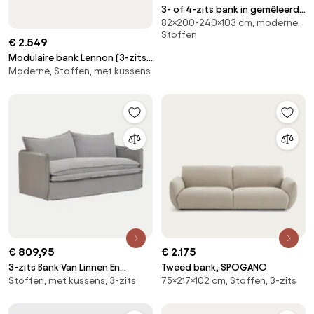
3- of 4-zits bank in gemêleerde
82×200-240×103 cm, moderne,
stof met bouclé-effect, Oscar
Stoffen
ontwerp Emmanuel Gallina
€ 2.549
Modulaire bank Lennon (3-zits)
Moderne, Stoffen, met kussens
van corduroy
€ 809,95
€ 2.175
3-zits Bank Van Linnen En
Tweed bank, SPOGANO
Stoffen, met kussens, 3-zits
75×217×102 cm, Stoffen, 3-zits
Katoen Grace Stof Donkergrijs
- Sklum