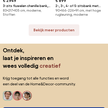
€ 2.949
€ 899
3-zits fluwelen chenille bank,
2-, 3-, 4- of 5-zitsbank met
83×217×105 cm, moderne,
90×166-226×91 cm, met hoge
Marsile
afneembare hoezen, in
Stoffen
rugleuning, moderne
polyester, ODNA
Bekijk meer producten
Sla de voettekst over, ga naar het begin van de pagina
Ontdek,
laat je inspireren en
wees volledig
creatief
Krijg toegang tot alle functies en word
een deel van de Home&Decor-community.