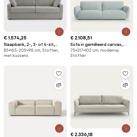
€ 1.574,25
€ 2.108,51
Slaapbank, 2-, 3- of 4-zit,
Sofa in gemêleerd canvas,
85×165-205×98 cm, Stoffen,
75×217×102 cm, moderne,
Comfort Bultex®, in
Spogano
met kussens
Stoffen
gemêleerde structuurstof,
TIMOR
€ 2.336,18