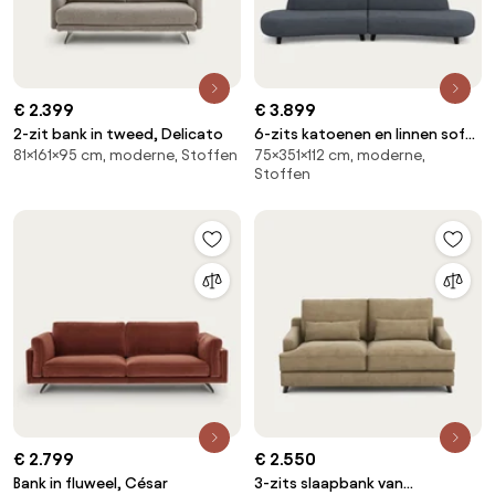
€ 2.399
€ 3.899
2-zit bank in tweed, Delicato
6-zits katoenen en linnen sofa,
81×161×95 cm, moderne, Stoffen
75×351×112 cm, moderne,
Rosebury, ontwerp Emmanuel
Stoffen
Gallina
€ 2.799
€ 2.550
Bank in fluweel, César
3-zits slaapbank van