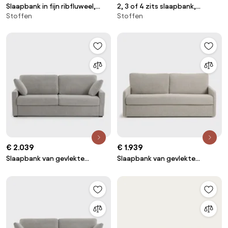
Slaapbank in fijn ribfluweel,
2, 3 of 4 zits slaapbank,
Stoffen
Stoffen
schuim, Marta
schuim, in fijn ribfluweel, TIMOR
€ 2.039
€ 1.939
Slaapbank van gevlekte
Slaapbank van gevlekte
structuurstof, eersteklas HR-
structuurstof, premium HR-
schuim, Timor
schuim, Marta