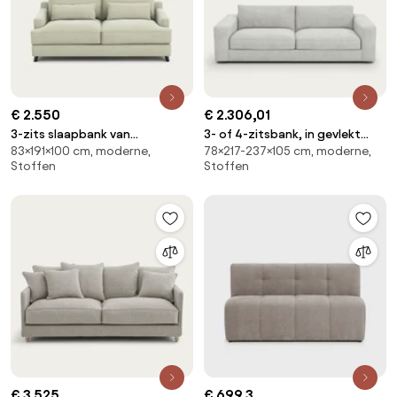
€ 2.550
€ 2.306,01
3-zits slaapbank van
3- of 4-zitsbank, in gevlekt
83×191×100 cm, moderne,
78×217-237×105 cm, moderne,
stonewashed fluweel, ALWINE
canvas, Skander
Stoffen
Stoffen
€ 3.525
€ 699,3