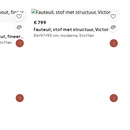
€ 799
Fauteuil, stof met structuur, Victor
84×97×95 cm, moderne, Stoffen
t, fineer
Stoffen