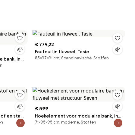
€ 779,22
Fauteuil in fluweel, Tasie
85×97×91 cm, Scandinavische, Stoffen
 bank, in
en
€ 599
of en staal
Hoekelement voor modulaire bank, in
en
71×95×95 cm, moderne, Stoffen
fluweel met structuur, Seven