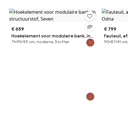
€ 659
€ 799
Hoekelement voor modulaire bank, in
Fauteuil, 
71×95×95 cm, moderne, Stoffen
90×87×91 cm,
structuurstof, Seven
Odna