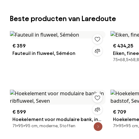
Beste producten van Laredoute
€ 359
€ 434,25
Fauteuil in fluweel, Séméon
Eiken, finee
75×68,5×68,8
€ 599
€ 709
Hoekelement voor modulaire bank, in
Hoekelemen
71×95×95 cm, moderne, Stoffen
71×95×95 cm,
ribfluweel, Seven
badstof, S