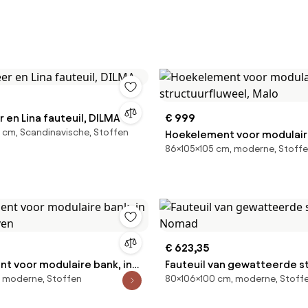
r en Lina fauteuil, DILMA
€ 999
 cm, Scandinavische, Stoffen
Hoekelement voor modulaire
86×105×105 cm, moderne, Stoff
structuurfluweel, Malo
€ 623,35
t voor modulaire bank, in
Fauteuil van gewatteerde st
 moderne, Stoffen
80×106×100 cm, moderne, Stoff
even
Nomad