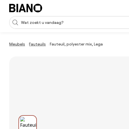
Navigatie overslaan, naar inhoud springen
Zoekopdracht invoeren
Inhoud overslaan, naar voettekst springen
Meubels
Fauteuils
Fauteuil, polyester mix, Lega