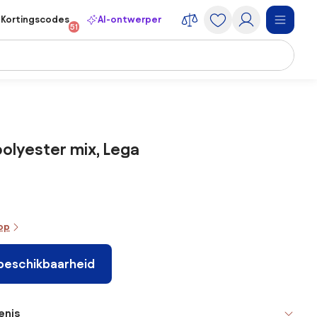
Kortingscodes
AI-ontwerper
51
polyester mix, Lega
oop
 beschikbaarheid
enis