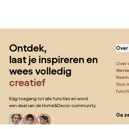
Sla de voettekst over, ga naar het begin van de pagina
Ontdek,
Over
laat je inspireren en
Over 
wees volledig
Werken
Neem 
creatief
Voor 
Funct
Krijg toegang tot alle functies en word
een deel van de Home&Decor-community.
Ga ze