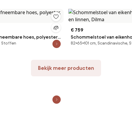
€ 759
afneembare hoes, polyester,
Schommelstoel van eikenhou
 Stoffen
82×65×101 cm, Scandinavische, 
en linnen, Dilma
Bekijk meer producten