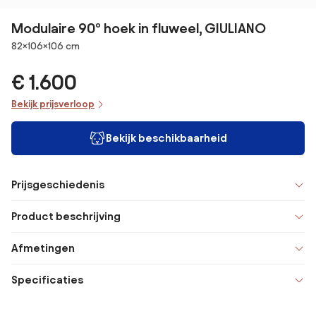
Modulaire 90° hoek in fluweel, GIULIANO
Afmetingen
82×106×106 cm
€ 1.600
Bekijk prijsverloop
Bekijk beschikbaarheid
Prijsgeschiedenis
Product beschrijving
Afmetingen
Specificaties