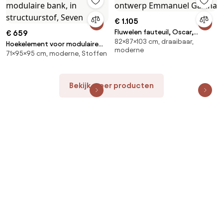
€ 1.105
Fluwelen fauteuil, Oscar,
€ 659
82×87×103 cm, draaibaar,
ontwerp Emmanuel Gallina
Hoekelement voor modulaire
moderne
71×95×95 cm, moderne, Stoffen
bank, in structuurstof, Seven
Bekijk meer producten