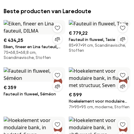
Beste producten van Laredoute
€ 779,22
Fauteuil in fluweel, Tasie
€ 434,25
85×97×91 cm, Scandinavische,
Eiken, fineer en Lina fauteuil,
Stoffen
75×68,5×68,8 cm,
DILMA
Scandinavische, Stoffen
€ 359
Fauteuil in fluweel, Séméon
€ 599
Hoekelement voor modulaire
71×95×95 cm, moderne, Stoffen
bank, in fluweel met structuur,
Seven