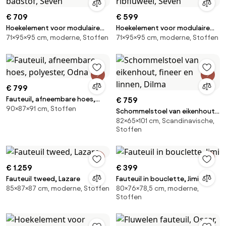
€ 709
€ 599
Hoekelement voor modulaire
Hoekelement voor modulaire
71×95×95 cm, moderne, Stoffen
71×95×95 cm, moderne, Stoffen
bank, in badstof, Seven
bank, in ribfluweel, Seven
€ 799
Fauteuil, afneembare hoes,
€ 759
90×87×91 cm, Stoffen
polyester, Odna
Schommelstoel van eikenhout,
82×65×101 cm, Scandinavische,
fineer en linnen, Dilma
Stoffen
€ 1.259
€ 399
Fauteuil tweed, Lazare
Fauteuil in bouclette, Jimi
85×87×87 cm, moderne, Stoffen
80×76×78,5 cm, moderne,
Stoffen