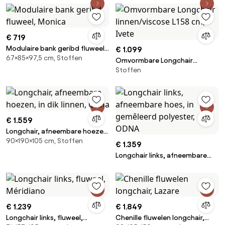
€ 719
Modulaire bank geribd fluweel,
€ 1.099
67×85×97,5 cm, Stoffen
Monica
Omvormbare Longchair
Stoffen
linnen/viscose L158 cm, Ivete
€ 1.559
Longchair, afneembare hoezen,
90×190×105 cm, Stoffen
in dik linnen, Odna
€ 1.359
Longchair links, afneembare
hoes, in gemêleerd polyester,
ODNA
€ 1.239
€ 1.849
Longchair links, fluweel,
Chenille fluwelen longchair,