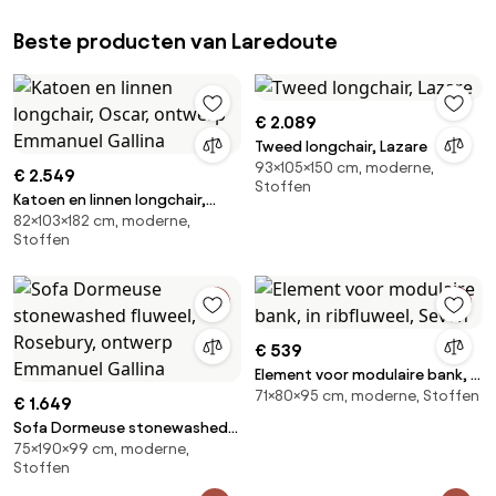
Beste producten van Laredoute
€ 2.089
Tweed longchair, Lazare
93×105×150 cm, moderne,
€ 2.549
Stoffen
Katoen en linnen longchair,
82×103×182 cm, moderne,
Oscar, ontwerp Emmanuel
Stoffen
Gallina
€ 539
Element voor modulaire bank, in
71×80×95 cm, moderne, Stoffen
ribfluweel, Seven
€ 1.649
Sofa Dormeuse stonewashed
75×190×99 cm, moderne,
fluweel, Rosebury, ontwerp
Stoffen
Emmanuel Gallina