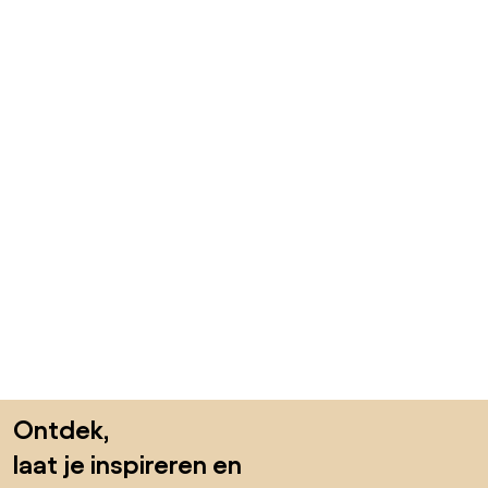
Sla de voettekst over, ga naar het begin van de pagina
Ontdek,
laat je inspireren en