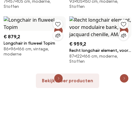
71×157×105 cm, moderne,
93×105×150 cm, moderne,
Méridiano
Lazare
Stoffen
Stoffen
€ 879,2
Longchair in fluweel Topim
€ 959,2
86×96×166 cm, vintage,
Recht longchair element, voor
moderne
87×122×166 cm, moderne,
modulaire bank, in jacquard
Stoffen
chenille, AMAD
Bekijk meer producten