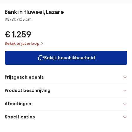
Bank in fluweel, Lazare
Afmetingen
93×96×105 cm
€ 1.259
Bekijk prijsverloop
Bekijk beschikbaarheid
Prijsgeschiedenis
Product beschrijving
Afmetingen
Specificaties