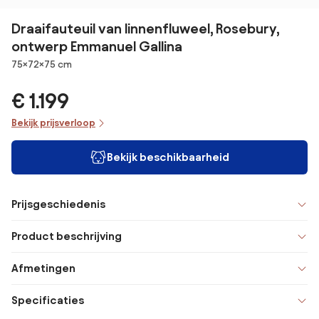
Draaifauteuil van linnenfluweel, Rosebury,
ontwerp Emmanuel Gallina
Afmetingen
75×72×75 cm
€ 1.199
Bekijk prijsverloop
Bekijk beschikbaarheid
Prijsgeschiedenis
Product beschrijving
Afmetingen
Specificaties