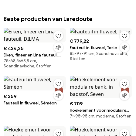
Beste producten van Laredoute
€ 779,22
Fauteuil in fluweel, Tasie
€ 434,25
85×97×91 cm, Scandinavische,
Eiken, fineer en Lina fauteuil,
Stoffen
75×68,5×68,8 cm,
DILMA
Scandinavische, Stoffen
€ 359
Fauteuil in fluweel, Séméon
€ 709
Hoekelement voor modulaire
71×95×95 cm, moderne, Stoffen
bank, in badstof, Seven