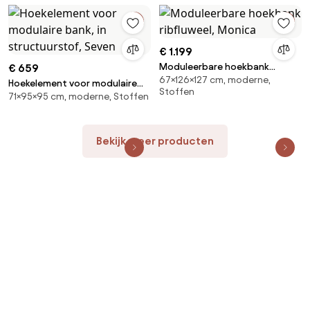
€ 1.199
Moduleerbare hoekbank
€ 659
67×126×127 cm, moderne,
ribfluweel, Monica
Hoekelement voor modulaire
Stoffen
71×95×95 cm, moderne, Stoffen
bank, in structuurstof, Seven
Bekijk meer producten