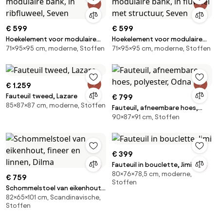
€ 599
€ 599
Hoekelement voor modulaire
Hoekelement voor modulaire
71×95×95 cm, moderne, Stoffen
71×95×95 cm, moderne, Stoffen
bank, in ribfluweel, Seven
bank, in fluweel met structuur,
Seven
€ 1.259
Fauteuil tweed, Lazare
€ 799
85×87×87 cm, moderne, Stoffen
Fauteuil, afneembare hoes,
90×87×91 cm, Stoffen
polyester, Odna
€ 399
Fauteuil in bouclette, Jimi
80×76×78,5 cm, moderne,
€ 759
Stoffen
Schommelstoel van eikenhout,
82×65×101 cm, Scandinavische,
fineer en linnen, Dilma
Stoffen