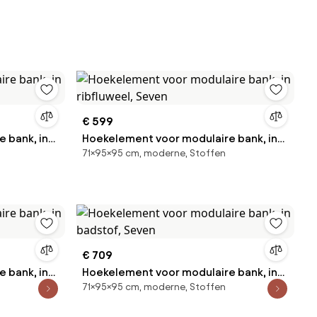
€ 599
 bank, in
Hoekelement voor modulaire bank, in
71×95×95 cm, moderne, Stoffen
ribfluweel, Seven
€ 709
 bank, in
Hoekelement voor modulaire bank, in
71×95×95 cm, moderne, Stoffen
en
badstof, Seven