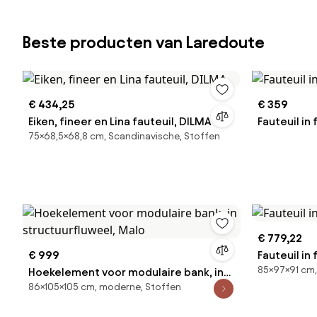
Beste producten van Laredoute
€ 434,25
€ 359
Eiken, fineer en Lina fauteuil, DILMA
Fauteuil in
75×68,5×68,8 cm, Scandinavische, Stoffen
€ 779,22
€ 999
Fauteuil in 
85×97×91 cm,
Hoekelement voor modulaire bank, in
86×105×105 cm, moderne, Stoffen
structuurfluweel, Malo