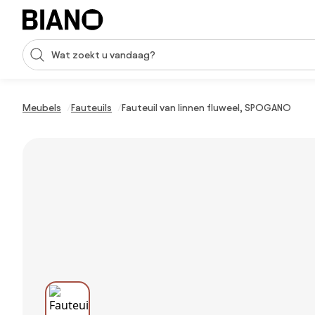
Navigatie overslaan, naar inhoud springen
Zoekopdracht invoeren
Inhoud overslaan, naar voettekst springen
Meubels
Fauteuils
Fauteuil van linnen fluweel, SPOGANO