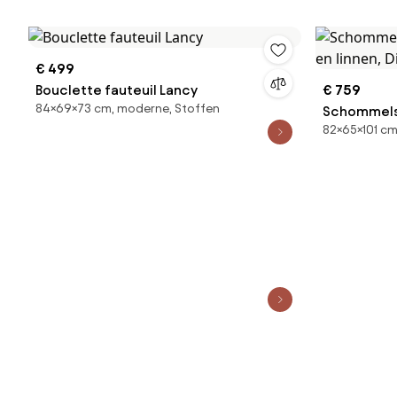
€ 499
Bouclette fauteuil Lancy
€ 759
84×69×73 cm, moderne, Stoffen
Schommelst
82×65×101 cm
en linnen, 