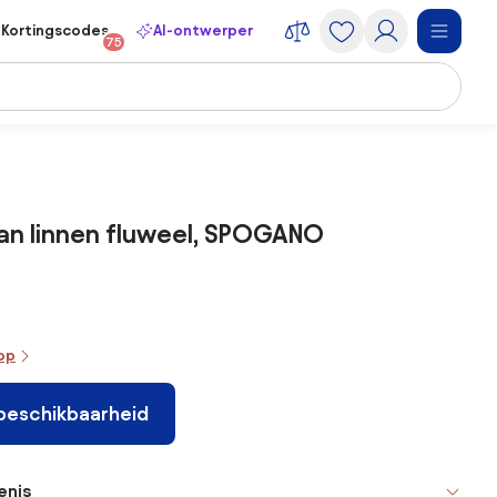
Kortingscodes
AI-ontwerper
75
van linnen fluweel, SPOGANO
oop
 beschikbaarheid
enis