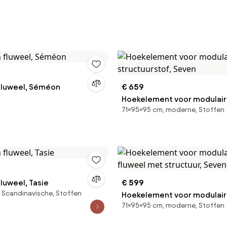
 fluweel, Séméon
€ 659
Hoekelement voor modulaire
71×95×95 cm, moderne, Stoffen
structuurstof, Seven
fluweel, Tasie
€ 599
 Scandinavische, Stoffen
Hoekelement voor modulaire
71×95×95 cm, moderne, Stoffen
fluweel met structuur, Sev