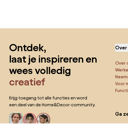
Sla de voettekst over, ga naar het begin van de pagina
Ontdek,
Over
laat je inspireren en
Over 
wees volledig
Werken
Neem 
creatief
Voor 
Funct
Krijg toegang tot alle functies en word
een deel van de Home&Decor-community.
Ga ze