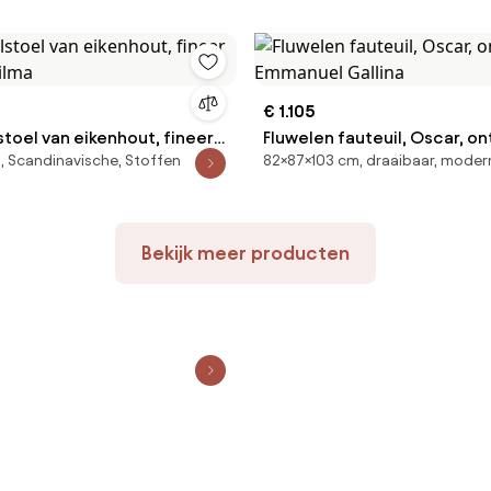
€ 1.105
oel van eikenhout, fineer
Fluwelen fauteuil, Oscar, o
, Scandinavische, Stoffen
82×87×103 cm, draaibaar, moder
Dilma
Emmanuel Gallina
Bekijk meer producten