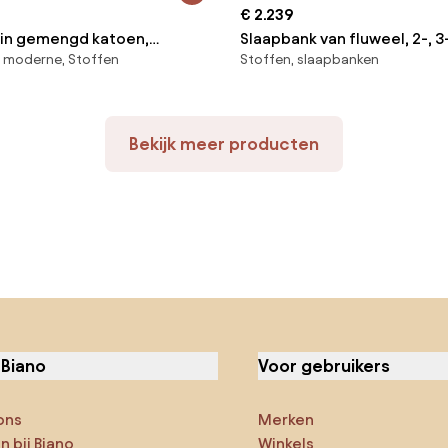
€ 2.239
, in gemengd katoen,
Slaapbank van fluweel, 2-, 3-
, moderne, Stoffen
Stoffen, slaapbanken
Bultex® comfort, MARTA
Bekijk meer producten
 Biano
Voor gebruikers
ons
Merken
 bij Biano
Winkels