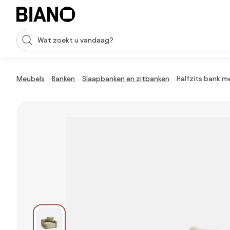
Navigatie overslaan, naar inhoud springen
Zoekopdracht invoeren
Inhoud overslaan, naar voettekst springen
Meubels
Banken
Slaapbanken en zitbanken
Halfzits bank m