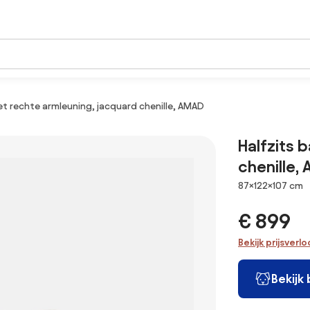
et rechte armleuning, jacquard chenille, AMAD
Halfzits 
chenille,
Afmetingen
87×122×107 cm
€ 899
Bekijk prijsverl
Bekijk