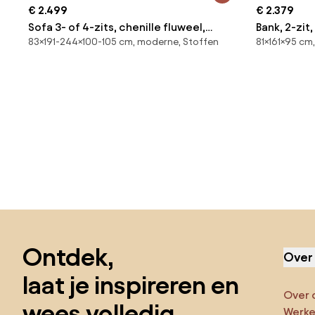
€ 2.499
€ 2.379
Sofa 3- of 4-zits, chenille fluweel,
Bank, 2-zit
83×191-244×100-105 cm, moderne, Stoffen
81×161×95 cm
Alwine
Delicato
Sla de voettekst over, ga naar het begin van de pagina
Ontdek,
Over
laat je inspireren en
Over 
wees volledig
Werken