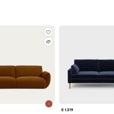
€ 1.319