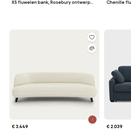
XS fluwelen bank, Rosebury ontwerp
Chenille f
Emmanuel Gallina
€ 3.449
€ 2.039