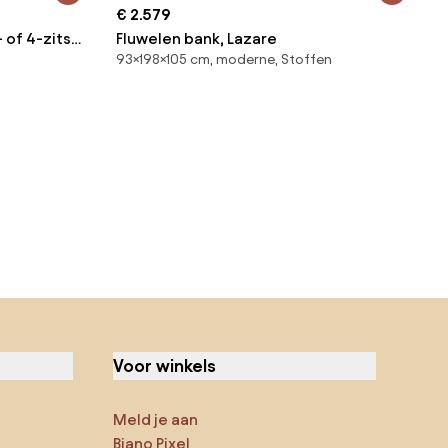
€ 2.579
 of 4-zits,
Fluwelen bank, Lazare
93×198×105 cm, moderne, Stoffen
Voor winkels
Meld je aan
Biano Pixel