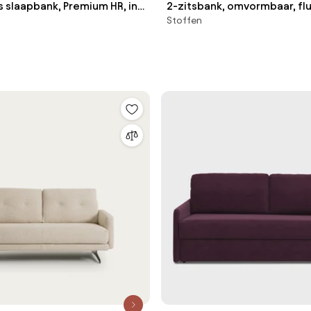
its slaapbank, Premium HR, in
2-zitsbank, omvormbaar, fl
Stoffen
weel, TIMOR
Kinkajou