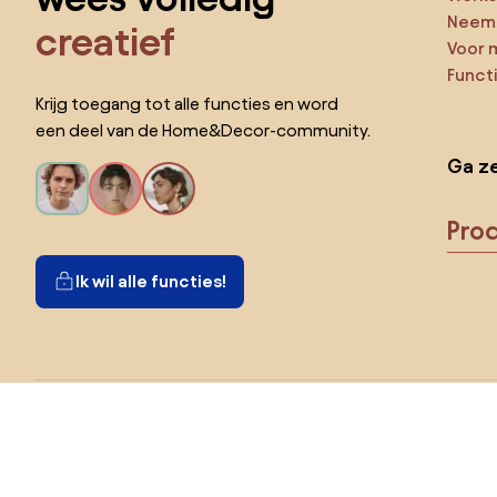
Neem 
creatief
Voor 
Funct
Krijg toegang tot alle functies en word
een deel van de Home&Decor-community.
Ga ze
Pro
Ik wil alle functies!
Kies land