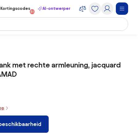
Kortingscodes
AI-ontwerper
51
bank met rechte armleuning, jacquard
 AMAD
oop
 beschikbaarheid