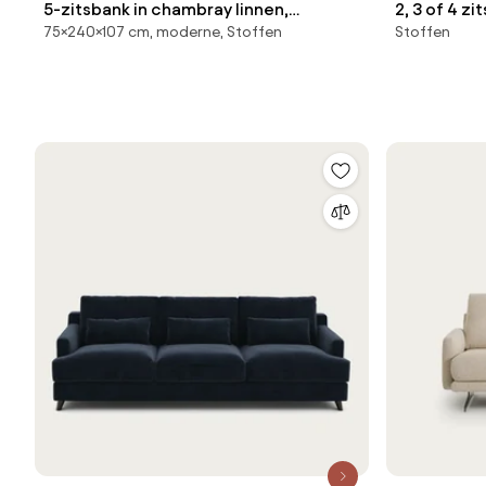
5-zitsbank in chambray linnen,
2, 3 of 4 z
75×240×107 cm, moderne, Stoffen
Stoffen
ontwerp Emmanuel Gallina, ROSEBURY
fijn ribflu