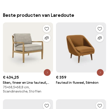
Beste producten van Laredoute
€ 434,25
€ 359
Eiken, fineer en Lina fauteuil,
Fauteuil in fluweel, Séméon
75×68,5×68,8 cm,
DILMA
Scandinavische, Stoffen