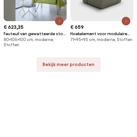
€ 623,35
€ 659
Fauteuil van gewatteerde stof
Hoekelement voor modulaire
80×106×100 cm, moderne,
71×95×95 cm, moderne, Stoffen
en staal Nomad
bank, in structuurstof, Seven
Stoffen
Bekijk meer producten