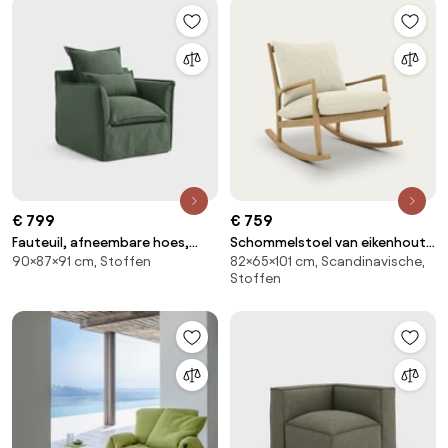
€ 799
€ 759
Fauteuil, afneembare hoes,
Schommelstoel van eikenhout,
90×87×91 cm, Stoffen
82×65×101 cm, Scandinavische,
polyester, Odna
fineer en linnen, Dilma
Stoffen