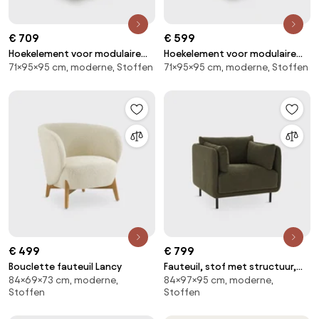
€ 709
€ 599
Hoekelement voor modulaire
Hoekelement voor modulaire
71×95×95 cm, moderne, Stoffen
71×95×95 cm, moderne, Stoffen
bank, in badstof, Seven
bank, in ribfluweel, Seven
€ 499
€ 799
Bouclette fauteuil Lancy
Fauteuil, stof met structuur,
84×69×73 cm, moderne,
84×97×95 cm, moderne,
Victor
Stoffen
Stoffen