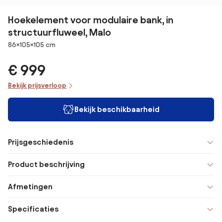
Hoekelement voor modulaire bank, in
structuurfluweel, Malo
Afmetingen
86×105×105 cm
€ 999
Bekijk prijsverloop
Bekijk beschikbaarheid
Prijsgeschiedenis
Product beschrijving
Afmetingen
Specificaties