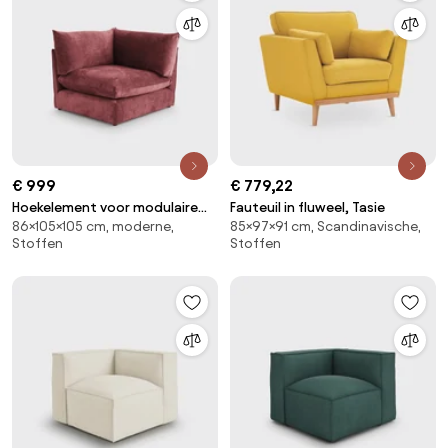
€ 999
€ 779,22
Hoekelement voor modulaire
Fauteuil in fluweel, Tasie
86×105×105 cm, moderne,
85×97×91 cm, Scandinavische,
bank, in structuurfluweel, Malo
Stoffen
Stoffen