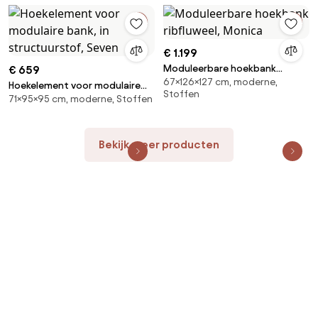
€ 1.199
Moduleerbare hoekbank
€ 659
67×126×127 cm, moderne,
ribfluweel, Monica
Hoekelement voor modulaire
Stoffen
71×95×95 cm, moderne, Stoffen
bank, in structuurstof, Seven
Bekijk meer producten