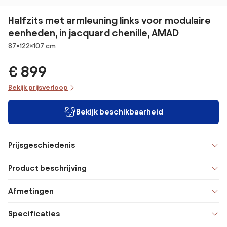
Halfzits met armleuning links voor modulaire
eenheden, in jacquard chenille, AMAD
Afmetingen
87×122×107 cm
€ 899
Bekijk prijsverloop
Bekijk beschikbaarheid
Prijsgeschiedenis
Product beschrijving
Afmetingen
Specificaties