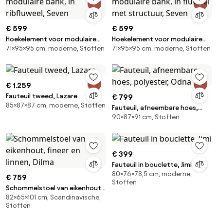
€ 599
€ 599
Hoekelement voor modulaire
Hoekelement voor modulaire
71×95×95 cm, moderne, Stoffen
71×95×95 cm, moderne, Stoffen
bank, in ribfluweel, Seven
bank, in fluweel met structuur,
Seven
€ 1.259
Fauteuil tweed, Lazare
€ 799
85×87×87 cm, moderne, Stoffen
Fauteuil, afneembare hoes,
90×87×91 cm, Stoffen
polyester, Odna
€ 399
Fauteuil in bouclette, Jimi
80×76×78,5 cm, moderne,
€ 759
Stoffen
Schommelstoel van eikenhout,
82×65×101 cm, Scandinavische,
fineer en linnen, Dilma
Stoffen