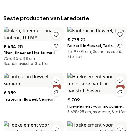
Beste producten van Laredoute
€ 779,22
Fauteuil in fluweel, Tasie
€ 434,25
85×97×91 cm, Scandinavische,
Eiken, fineer en Lina fauteuil,
Stoffen
75×68,5×68,8 cm,
DILMA
Scandinavische, Stoffen
€ 359
Fauteuil in fluweel, Séméon
€ 709
Hoekelement voor modulaire
71×95×95 cm, moderne, Stoffen
bank, in badstof, Seven