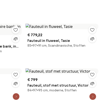
€ 779,22
Fauteuil in fluweel, Tasie
85×97×91 cm, Scandinavische, Stoffen
 bank, in
en
€ 799
Fauteuil, stof met structuur, Victor
84×97×95 cm, moderne, Stoffen