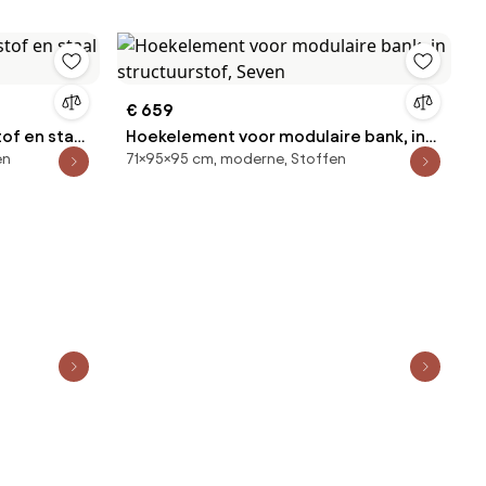
€ 659
of en staal
Hoekelement voor modulaire bank, in
en
71×95×95 cm, moderne, Stoffen
structuurstof, Seven