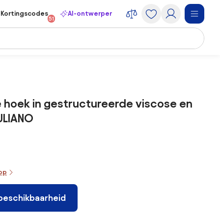
Kortingscodes
AI-ontwerper
51
 hoek in gestructureerde viscose en
IULIANO
oop
 beschikbaarheid