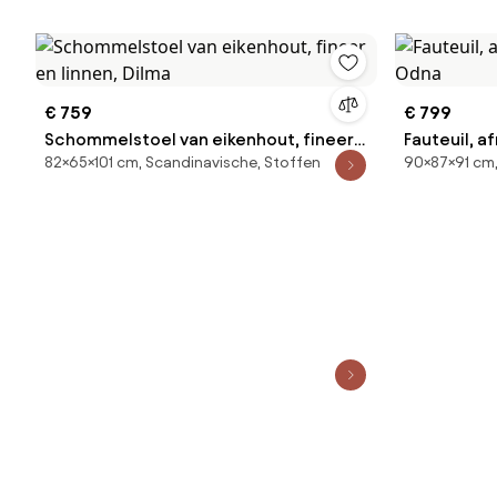
€ 759
€ 799
Schommelstoel van eikenhout, fineer
Fauteuil, 
82×65×101 cm, Scandinavische, Stoffen
90×87×91 cm,
en linnen, Dilma
Odna