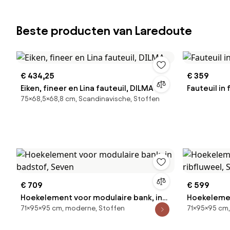
Beste producten van Laredoute
€ 434,25
€ 359
Eiken, fineer en Lina fauteuil, DILMA
Fauteuil in
75×68,5×68,8 cm, Scandinavische, Stoffen
€ 709
€ 599
Hoekelement voor modulaire bank, in
Hoekelemen
71×95×95 cm, moderne, Stoffen
71×95×95 cm,
badstof, Seven
ribfluweel,