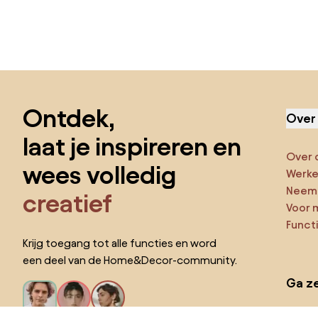
Sla de voettekst over, ga naar het begin van de pagina
Ontdek,
Over
laat je inspireren en
Over 
wees volledig
Werken
Neem 
creatief
Voor 
Funct
Krijg toegang tot alle functies en word
een deel van de Home&Decor-community.
Ga ze