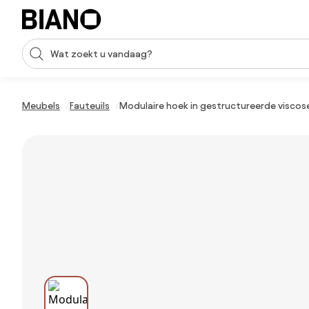
Navigatie overslaan, naar inhoud springen
Zoekopdracht invoeren
Inhoud overslaan, naar voettekst springen
Meubels
Fauteuils
Modulaire hoek in gestructureerde viscose