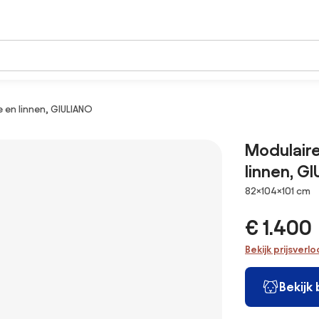
 en linnen, GIULIANO
Modulaire
linnen, G
Afmetingen
82×104×101 cm
€ 1.400
Bekijk prijsverl
Bekijk