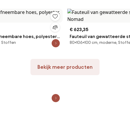
€ 623,35
afneembare hoes, polyester,
Fauteuil van gewatteerde st
 Stoffen
80×106×100 cm, moderne, Stoff
Nomad
Bekijk meer producten