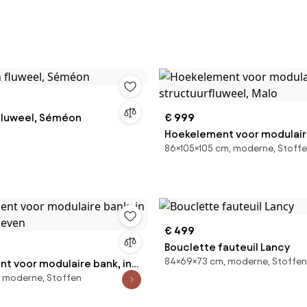
 fluweel, Séméon
€ 999
Hoekelement voor modulaire
86×105×105 cm, moderne, Stoff
structuurfluweel, Malo
€ 499
Bouclette fauteuil Lancy
84×69×73 cm, moderne, Stoffen
t voor modulaire bank, in
 moderne, Stoffen
 Seven