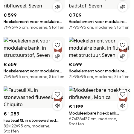
€ 599
€ 709
Hoekelement voor modulaire
Hoekelement voor modulaire
71×95×95 cm, moderne, Stoffen
71×95×95 cm, moderne, Stoffen
bank, in ribfluweel, Seven
bank, in badstof, Seven
€ 659
€ 599
Hoekelement voor modulaire
Hoekelement voor modulaire
71×95×95 cm, moderne, Stoffen
71×95×95 cm, moderne, Stoffen
bank, in structuurstof, Seven
bank, in fluweel met structuur,
Seven
€ 1.199
Moduleerbare hoekbank
€ 1.089
67×126×127 cm, moderne,
ribfluweel, Monica
Fauteuil XL in stonewashed
Stoffen
82×122×95 cm, moderne,
fluweel, Neo Chiquito
Stoffen