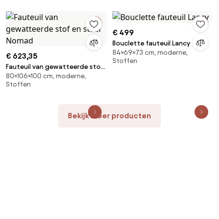
€ 499
Bouclette fauteuil Lancy
84×69×73 cm, moderne,
€ 623,35
Stoffen
Fauteuil van gewatteerde stof
80×106×100 cm, moderne,
en staal Nomad
Stoffen
Bekijk meer producten