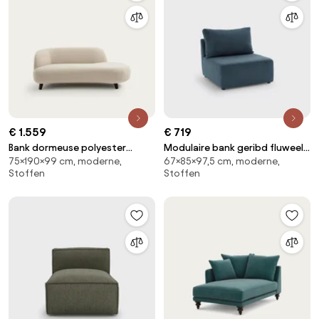
€ 1.559
€ 719
Bank dormeuse polyester
Modulaire bank geribd fluweel,
75×190×99 cm, moderne,
67×85×97,5 cm, moderne,
bouclé effect, Rosebury
Monica
Stoffen
Stoffen