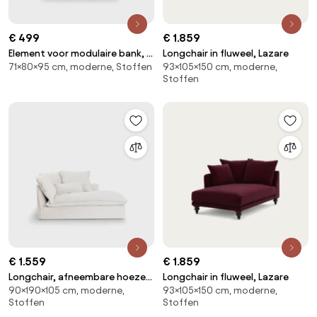
€ 499
€ 1.859
Element voor modulaire bank, in
Longchair in fluweel, Lazare
71×80×95 cm, moderne, Stoffen
93×105×150 cm, moderne,
structuurstof, Seven
Stoffen
€ 1.559
€ 1.859
Longchair, afneembare hoezen,
Longchair in fluweel, Lazare
90×190×105 cm, moderne,
93×105×150 cm, moderne,
in dik linnen, Odna
Stoffen
Stoffen