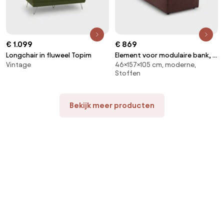
€ 1.099
€ 869
Longchair in fluweel Topim
Element voor modulaire bank, in
Vintage
46×157×105 cm, moderne,
structuurstof, Seven
Stoffen
Bekijk meer producten