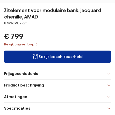
Zitelement voor modulaire bank, jacquard
chenille, AMAD
Afmetingen
87×96×107 cm
€ 799
Bekijk prijsverloop
Bekijk beschikbaarheid
Prijsgeschiedenis
Product beschrijving
Afmetingen
Specificaties