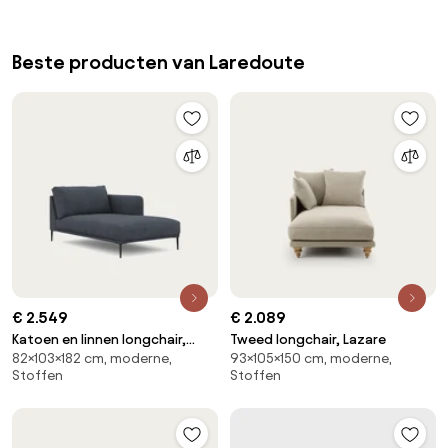
Beste producten van Laredoute
€ 2.549
€ 2.089
Katoen en linnen longchair,
Tweed longchair, Lazare
82×103×182 cm, moderne,
93×105×150 cm, moderne,
Oscar, ontwerp Emmanuel
Stoffen
Stoffen
Gallina