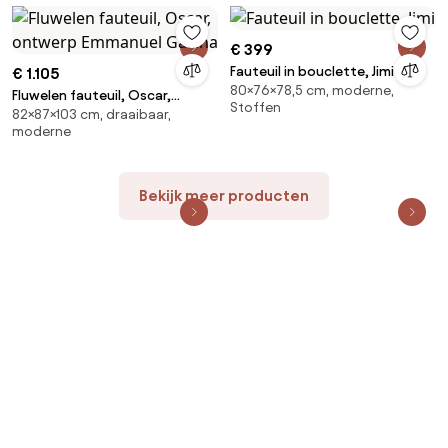
€ 399
Fauteuil in bouclette, Jimi
€ 1.105
80×76×78,5 cm, moderne,
Fluwelen fauteuil, Oscar,
Stoffen
82×87×103 cm, draaibaar,
ontwerp Emmanuel Gallina
moderne
Bekijk meer producten