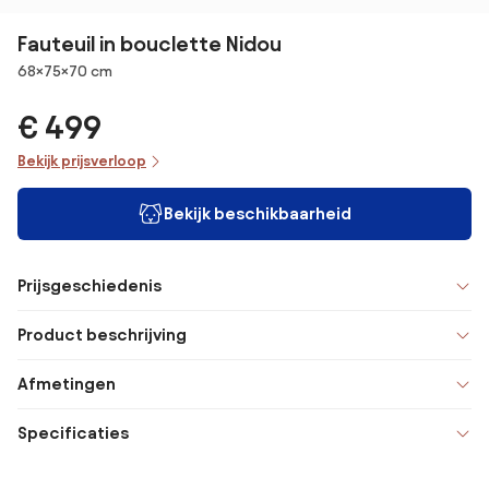
Fauteuil in bouclette Nidou
Afmetingen
68×75×70 cm
€ 499
Bekijk prijsverloop
Bekijk beschikbaarheid
Prijsgeschiedenis
Product beschrijving
Afmetingen
Specificaties