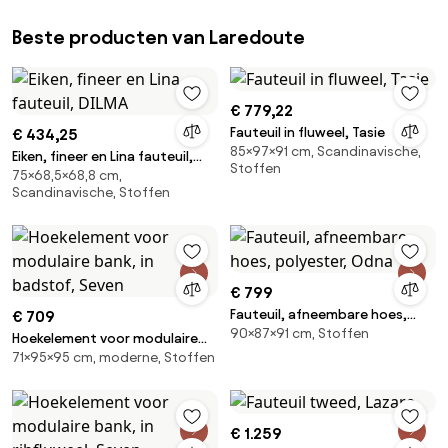
Beste producten van Laredoute
€ 779,22
Fauteuil in fluweel, Tasie
€ 434,25
85×97×91 cm, Scandinavische,
Eiken, fineer en Lina fauteuil,
Stoffen
75×68,5×68,8 cm,
DILMA
Scandinavische, Stoffen
€ 799
Fauteuil, afneembare hoes,
€ 709
90×87×91 cm, Stoffen
polyester, Odna
Hoekelement voor modulaire
71×95×95 cm, moderne, Stoffen
bank, in badstof, Seven
€ 1.259