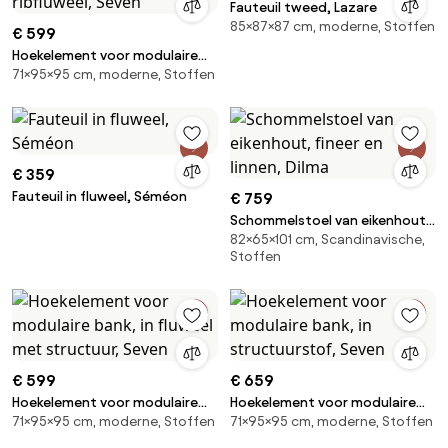
Fauteuil tweed, Lazare
85×87×87 cm, moderne, Stoffen
€ 599
Hoekelement voor modulaire
71×95×95 cm, moderne, Stoffen
bank, in ribfluweel, Seven
€ 359
Fauteuil in fluweel, Séméon
€ 759
Schommelstoel van eikenhout,
82×65×101 cm, Scandinavische,
fineer en linnen, Dilma
Stoffen
€ 599
€ 659
Hoekelement voor modulaire
Hoekelement voor modulaire
71×95×95 cm, moderne, Stoffen
71×95×95 cm, moderne, Stoffen
bank, in fluweel met structuur,
bank, in structuurstof, Seven
Seven