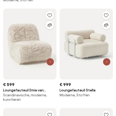
Moderne, Stoffen
€ 599
€ 999
Loungefauteuil Emie van
Loungefauteuil Stella
Scandinavische, moderne,
Moderne, Stoffen
imitatieleer
kunstleren