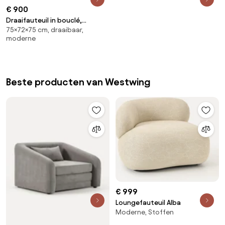
€ 900
Draaifauteuil in bouclé,
75×72×75 cm, draaibaar,
Rosebury
moderne
Beste producten van Westwing
€ 999
Loungefauteuil Alba
Moderne, Stoffen