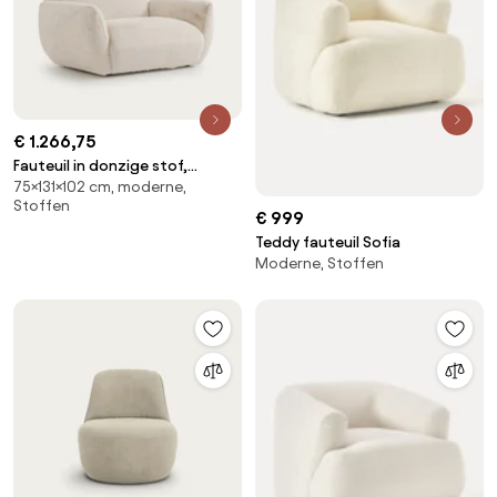
€ 1.266,75
Fauteuil in donzige stof,
75×131×102 cm, moderne,
Spogano
Stoffen
€ 999
Teddy fauteuil Sofia
Moderne, Stoffen