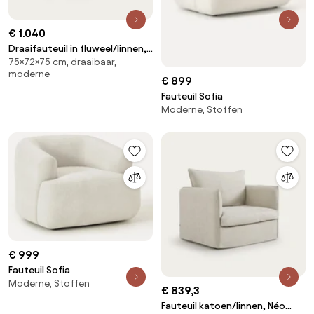
€ 1.040
Draaifauteuil in fluweel/linnen,
75×72×75 cm, draaibaar,
Rosebury
moderne
€ 899
Fauteuil Sofia
Moderne, Stoffen
€ 999
Fauteuil Sofia
Moderne, Stoffen
€ 839,3
Fauteuil katoen/linnen, Néo