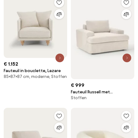
€ 1.152
Fauteuil in bouclette, Lazare
85×87×87 cm, moderne, Stoffen
€ 999
Fauteuil Russell met
Stoffen
afneembare hoezen