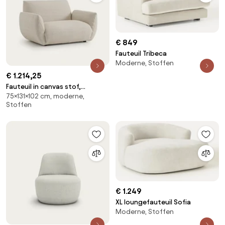
€ 849
Fauteuil Tribeca
Moderne, Stoffen
€ 1.214,25
Fauteuil in canvas stof,
75×131×102 cm, moderne,
Spogano
Stoffen
€ 1.249
XL loungefauteuil Sofia
Moderne, Stoffen