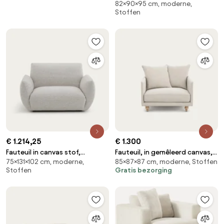
82×90×95 cm, moderne,
Chiquito
Stoffen
€ 1.214,25
€ 1.300
Fauteuil in canvas stof,
Fauteuil, in gemêleerd canvas,
75×131×102 cm, moderne,
85×87×87 cm, moderne, Stoffen
Spogano
LAZARE
Stoffen
Gratis bezorging