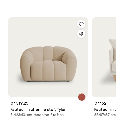
€ 1.319,25
€ 1.152
Fauteuil in chenille stof, Tylan
Fauteuil in
71×123×101 cm, moderne, Stoffen
85×87×87 cm