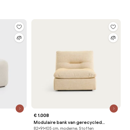
€ 1.008
Modulaire bank van gerecycled
82×91×105 cm, moderne, Stoffen
katoen, Giuliano