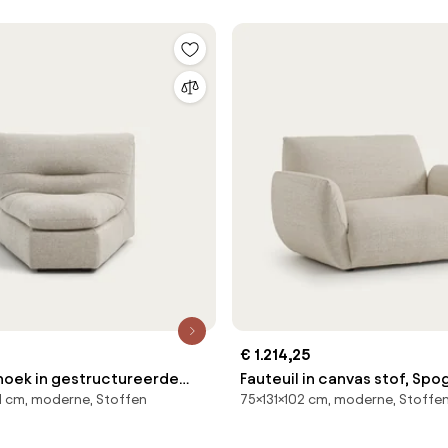
€ 1.214,25
hoek in gestructureerde
Fauteuil in canvas stof, Sp
1 cm, moderne, Stoffen
75×131×102 cm, moderne, Stoffe
linnen, GIULIANO