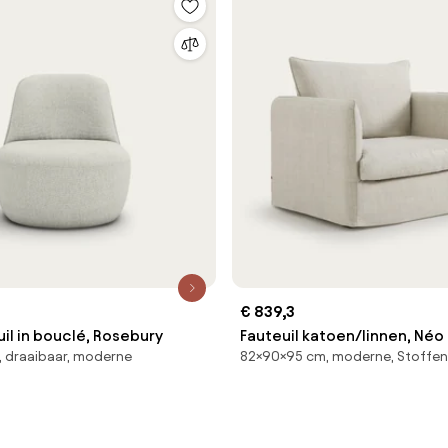
€ 839,3
il in bouclé, Rosebury
Fauteuil katoen/linnen, Néo
 draaibaar, moderne
82×90×95 cm, moderne, Stoffen