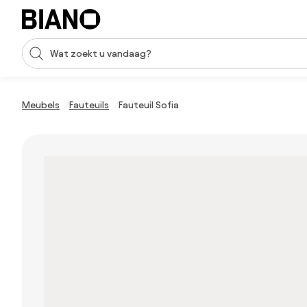
Navigatie overslaan, naar inhoud springen
Zoekopdracht invoeren
Inhoud overslaan, naar voettekst springen
Meubels
Fauteuils
Fauteuil Sofia