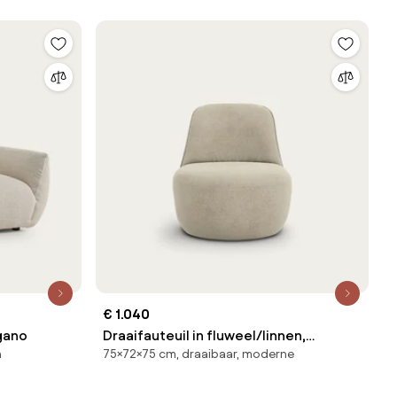
€ 1.040
ogano
Draaifauteuil in fluweel/linnen,
n
75×72×75 cm, draaibaar, moderne
Rosebury