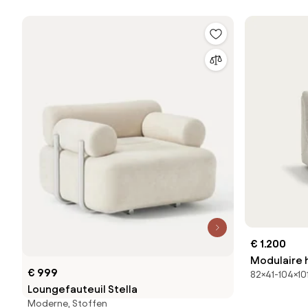
€ 1.200
Modulaire 
€ 999
82×41-104×10
viscose en 
Loungefauteuil Stella
Moderne, Stoffen