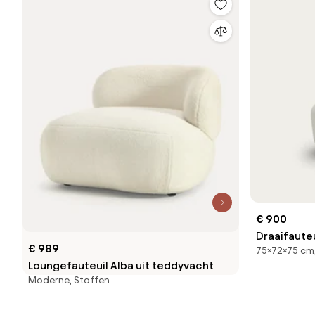
€ 900
Draaifauteu
€ 989
75×72×75 cm,
Loungefauteuil Alba uit teddyvacht
Moderne, Stoffen