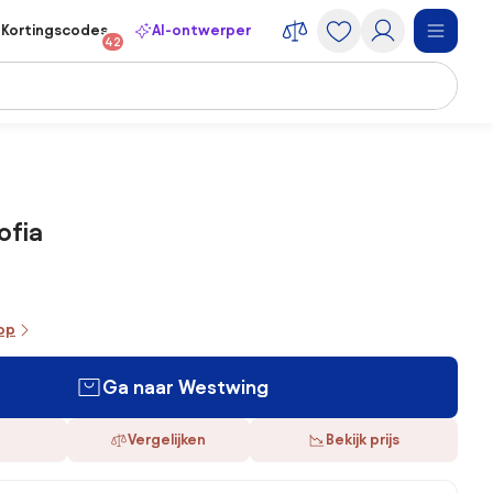
Kortingscodes
AI-ontwerper
42
ofia
oop
Ga naar Westwing
Vergelijken
Bekijk prijs