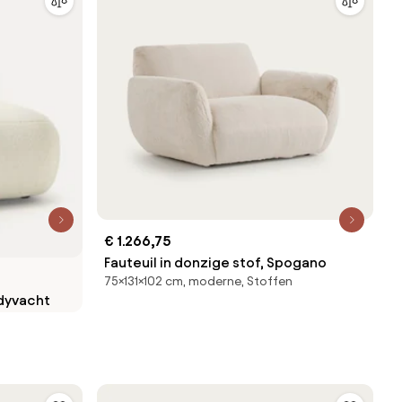
€ 1.266,75
Fauteuil in donzige stof, Spogano
75×131×102 cm, moderne, Stoffen
ddyvacht