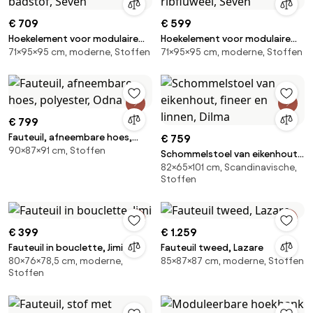
€ 709
€ 599
Hoekelement voor modulaire
Hoekelement voor modulaire
71×95×95 cm, moderne, Stoffen
71×95×95 cm, moderne, Stoffen
bank, in badstof, Seven
bank, in ribfluweel, Seven
€ 799
Fauteuil, afneembare hoes,
€ 759
90×87×91 cm, Stoffen
polyester, Odna
Schommelstoel van eikenhout,
82×65×101 cm, Scandinavische,
fineer en linnen, Dilma
Stoffen
€ 399
€ 1.259
Fauteuil in bouclette, Jimi
Fauteuil tweed, Lazare
80×76×78,5 cm, moderne,
85×87×87 cm, moderne, Stoffen
Stoffen