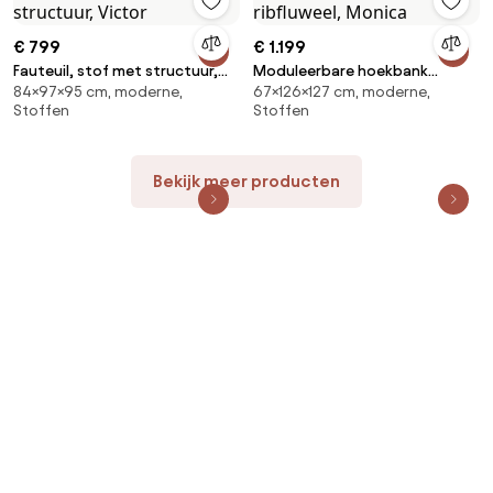
€ 799
€ 1.199
Fauteuil, stof met structuur,
Moduleerbare hoekbank
84×97×95 cm, moderne,
67×126×127 cm, moderne,
Victor
ribfluweel, Monica
Stoffen
Stoffen
Bekijk meer producten