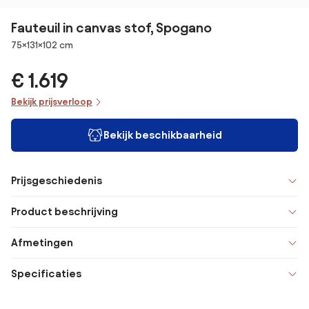
Fauteuil in canvas stof, Spogano
Afmetingen
75×131×102 cm
€ 1.619
Bekijk prijsverloop
Bekijk beschikbaarheid
Prijsgeschiedenis
Product beschrijving
Afmetingen
Specificaties