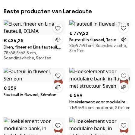
Beste producten van Laredoute
€ 779,22
Fauteuil in fluweel, Tasie
€ 434,25
85×97×91 cm, Scandinavische,
Eiken, fineer en Lina fauteuil,
Stoffen
75×68,5×68,8 cm,
DILMA
Scandinavische, Stoffen
€ 359
Fauteuil in fluweel, Séméon
€ 599
Hoekelement voor modulaire
71×95×95 cm, moderne, Stoffen
bank, in fluweel met structuur,
Seven