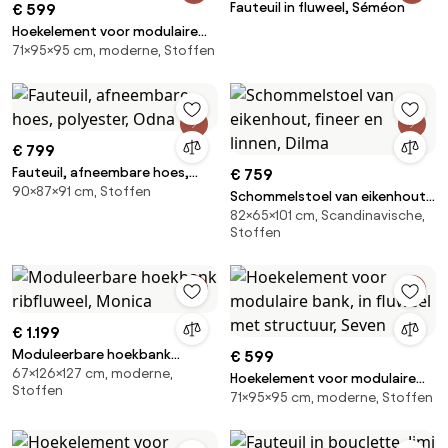
Fauteuil in fluweel, Séméon
€ 599
Hoekelement voor modulaire
71×95×95 cm, moderne, Stoffen
bank, in ribfluweel, Seven
€ 799
Fauteuil, afneembare hoes,
€ 759
90×87×91 cm, Stoffen
polyester, Odna
Schommelstoel van eikenhout,
82×65×101 cm, Scandinavische,
fineer en linnen, Dilma
Stoffen
€ 1.199
Moduleerbare hoekbank
€ 599
67×126×127 cm, moderne,
ribfluweel, Monica
Hoekelement voor modulaire
Stoffen
71×95×95 cm, moderne, Stoffen
bank, in fluweel met structuur,
Seven