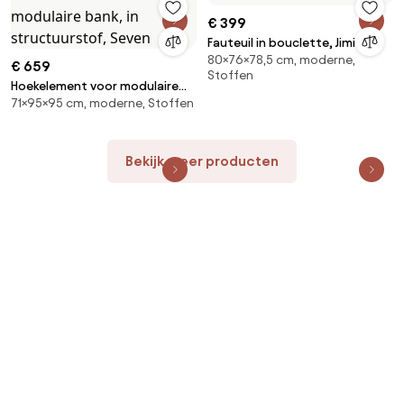
€ 399
Fauteuil in bouclette, Jimi
80×76×78,5 cm, moderne,
€ 659
Stoffen
Hoekelement voor modulaire
71×95×95 cm, moderne, Stoffen
bank, in structuurstof, Seven
Bekijk meer producten