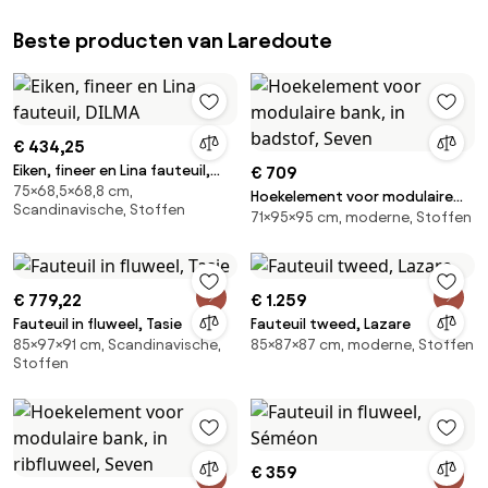
Beste producten van Laredoute
€ 434,25
Eiken, fineer en Lina fauteuil,
€ 709
75×68,5×68,8 cm,
DILMA
Hoekelement voor modulaire
Scandinavische, Stoffen
71×95×95 cm, moderne, Stoffen
bank, in badstof, Seven
€ 779,22
€ 1.259
Fauteuil in fluweel, Tasie
Fauteuil tweed, Lazare
85×97×91 cm, Scandinavische,
85×87×87 cm, moderne, Stoffen
Stoffen
€ 359