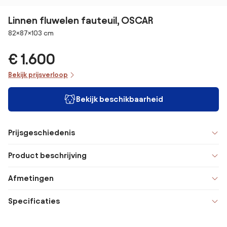
Linnen fluwelen fauteuil, OSCAR
Afmetingen
82×87×103 cm
€ 1.600
Bekijk prijsverloop
Bekijk beschikbaarheid
Prijsgeschiedenis
Product beschrijving
Afmetingen
Specificaties