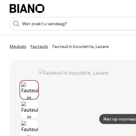
Navigatie overslaan, naar inhoud springen
Zoekopdracht invoeren
Inhoud overslaan, naar voettekst springen
Meubels
Fauteuils
Fauteuil in bouclette, Lazare
Niet op voorraa