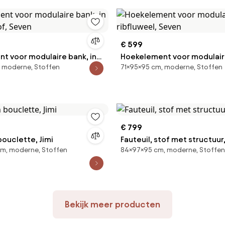
€ 599
t voor modulaire bank, in
Hoekelement voor modulaire
 moderne, Stoffen
71×95×95 cm, moderne, Stoffen
tof, Seven
ribfluweel, Seven
€ 799
 bouclette, Jimi
Fauteuil, stof met structuur,
cm, moderne, Stoffen
84×97×95 cm, moderne, Stoffen
Bekijk meer producten