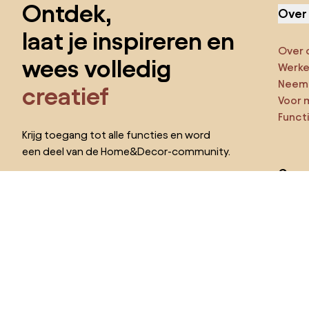
Ontdek,
Over
laat je inspireren en
Over 
wees volledig
Werken
Neem 
creatief
Voor 
Funct
Krijg toegang tot alle functies en word
een deel van de Home&Decor-community.
Ga ze
Pro
Ik wil alle functies!