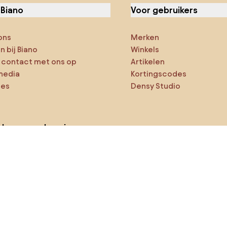
 Biano
Voor gebruikers
ons
Merken
 bij Biano
Winkels
contact met ons op
Artikelen
media
Kortingscodes
ies
Densy Studio
ker op verkenning
ducten
AI-ontwerper