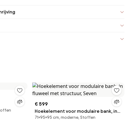
rijving
€ 599
toffen
Hoekelement voor modulaire bank, in
71×95×95 cm, moderne, Stoffen
fluweel met structuur, Seven