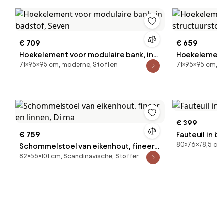
€ 709
€ 659
Hoekelement voor modulaire bank, in
Hoekelemen
71×95×95 cm, moderne, Stoffen
71×95×95 cm,
badstof, Seven
structuurs
€ 399
€ 759
Fauteuil in
80×76×78,5 
Schommelstoel van eikenhout, fineer
82×65×101 cm, Scandinavische, Stoffen
en linnen, Dilma