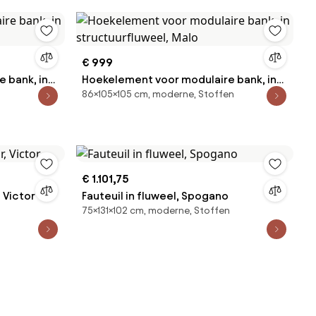
€ 999
 bank, in
Hoekelement voor modulaire bank, in
86×105×105 cm, moderne, Stoffen
structuurfluweel, Malo
€ 1.101,75
 Victor
Fauteuil in fluweel, Spogano
75×131×102 cm, moderne, Stoffen