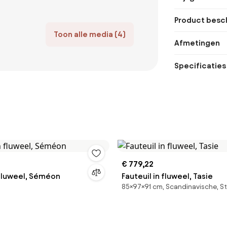
Product besch
Toon alle media (4)
Afmetingen
Specificaties
€ 779,22
 fluweel, Séméon
Fauteuil in fluweel, Tasie
85×97×91 cm, Scandinavische, S