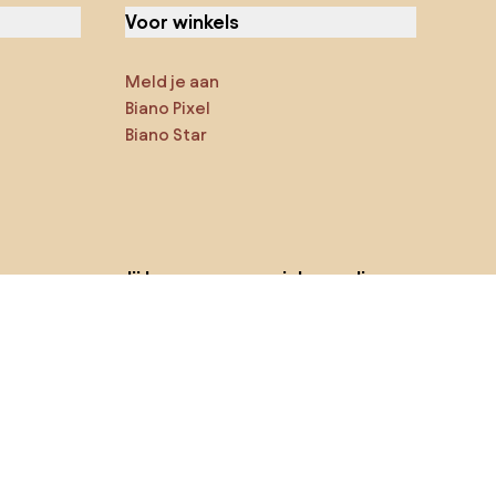
Voor winkels
Meld je aan
Biano Pixel
Biano Star
Jij kan ons op sociale media
vinden