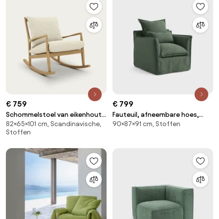
€ 759
€ 799
Schommelstoel van eikenhout,
Fauteuil, afneembare hoes,
82×65×101 cm, Scandinavische,
90×87×91 cm, Stoffen
fineer en linnen, Dilma
polyester, Odna
Stoffen