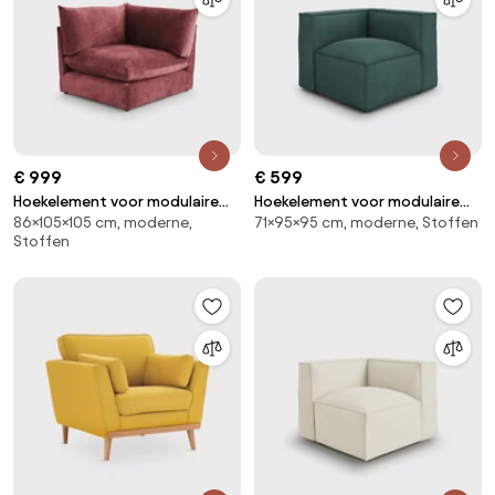
€ 999
€ 599
Hoekelement voor modulaire
Hoekelement voor modulaire
86×105×105 cm, moderne,
71×95×95 cm, moderne, Stoffen
bank, in structuurfluweel, Malo
bank, in ribfluweel, Seven
Stoffen