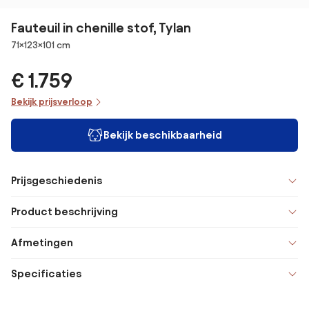
Fauteuil in chenille stof, Tylan
Afmetingen
71×123×101 cm
€ 1.759
Bekijk prijsverloop
Bekijk beschikbaarheid
Prijsgeschiedenis
Product beschrijving
Afmetingen
Specificaties