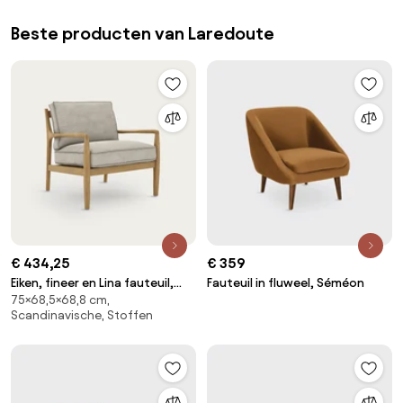
Beste producten van Laredoute
€ 434,25
€ 359
Eiken, fineer en Lina fauteuil,
Fauteuil in fluweel, Séméon
75×68,5×68,8 cm,
DILMA
Scandinavische, Stoffen