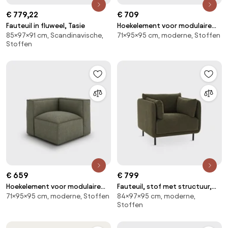
€ 779,22
€ 709
Fauteuil in fluweel, Tasie
Hoekelement voor modulaire
85×97×91 cm, Scandinavische,
71×95×95 cm, moderne, Stoffen
bank, in badstof, Seven
Stoffen
€ 659
€ 799
Hoekelement voor modulaire
Fauteuil, stof met structuur,
71×95×95 cm, moderne, Stoffen
84×97×95 cm, moderne,
bank, in structuurstof, Seven
Victor
Stoffen