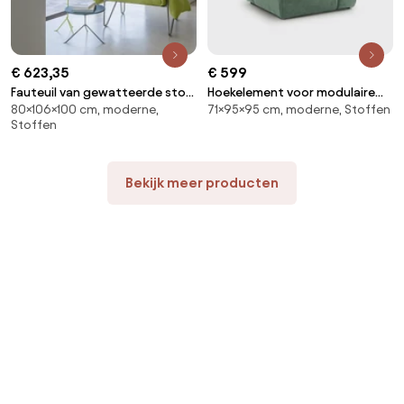
€ 623,35
€ 599
Fauteuil van gewatteerde stof
Hoekelement voor modulaire
80×106×100 cm, moderne,
71×95×95 cm, moderne, Stoffen
en staal Nomad
bank, in fluweel met structuur,
Stoffen
Seven
Bekijk meer producten