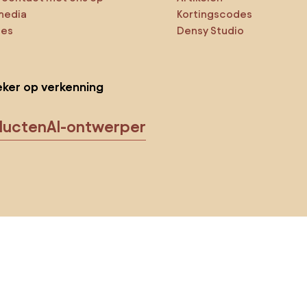
media
Kortingscodes
ies
Densy Studio
ker op verkenning
ducten
AI-ontwerper