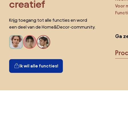
creatief
Voor 
Funct
Krijg toegang tot alle functies en word
een deel van de Home&Decor-community.
Ga ze
Pro
Ik wil alle functies!
Kies land