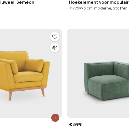
 fluweel, Séméon
Hoekelement voor modulaire
71×95×95 cm, moderne, Stoffen
structuurstof, Seven
€ 599