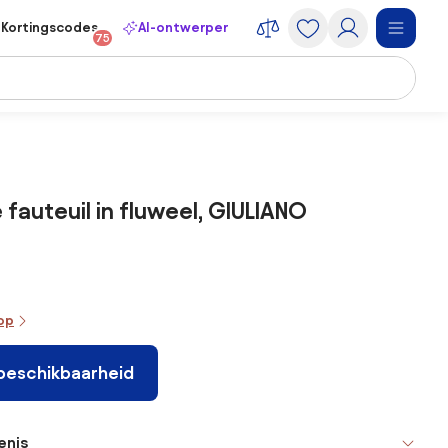
Kortingscodes
AI-ontwerper
75
 fauteuil in fluweel, GIULIANO
oop
 beschikbaarheid
enis