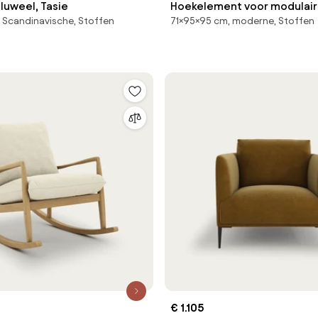
fluweel, Tasie
Hoekelement voor modulaire
 Scandinavische, Stoffen
71×95×95 cm, moderne, Stoffen
fluweel met structuur, Sev
€ 1.105