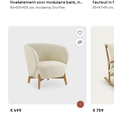
Hoekelement voor modulaire bank, in
Fauteuil in 
86×105×105 cm, moderne, Stoffen
85×97×91 cm,
structuurfluweel, Malo
€ 499
€ 759