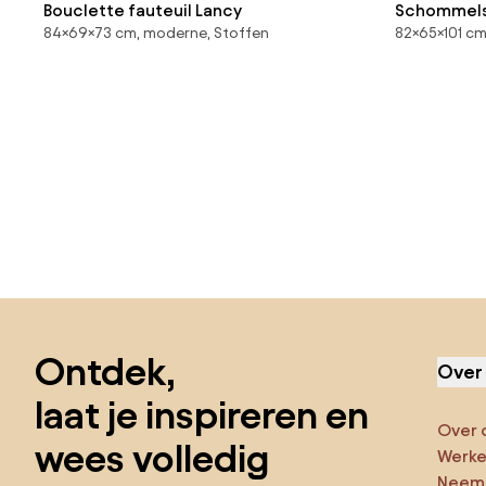
Bouclette fauteuil Lancy
Schommelst
84×69×73 cm, moderne, Stoffen
82×65×101 cm
en linnen, 
Sla de voettekst over, ga naar het begin van de pagina
Ontdek,
Over
laat je inspireren en
Over 
wees volledig
Werken
Neem 