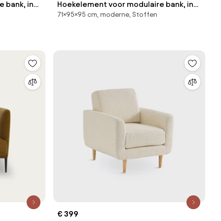
 bank, in
Hoekelement voor modulaire bank, in
71×95×95 cm, moderne, Stoffen
en
badstof, Seven
€ 399