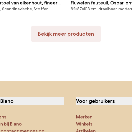
oel van eikenhout, fineer
Fluwelen fauteuil, Oscar, o
, Scandinavische, Stoffen
82×87×103 cm, draaibaar, moder
Dilma
Emmanuel Gallina
Bekijk meer producten
 Biano
Voor gebruikers
ons
Merken
 bij Biano
Winkels
contact met ons op
Artikelen