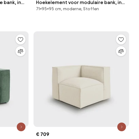
 bank, in
Hoekelement voor modulaire bank, in
71×95×95 cm, moderne, Stoffen
ribfluweel, Seven
€ 709