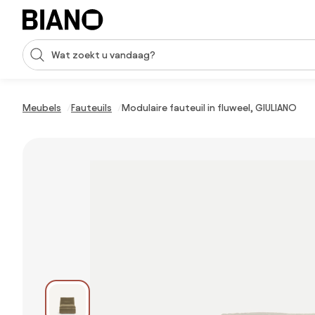
Navigatie overslaan, naar inhoud springen
Zoekopdracht invoeren
Inhoud overslaan, naar voettekst springen
Meubels
Fauteuils
Modulaire fauteuil in fluweel, GIULIANO