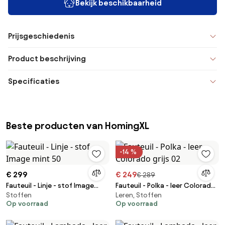
Bekijk beschikbaarheid
Prijsgeschiedenis
Product beschrijving
Specificaties
Beste producten van HomingXL
-14 %
€ 299
€ 249
€ 289
Fauteuil - Linje - stof Image
Fauteuil - Polka - leer Colorado
Stoffen
Leren, Stoffen
mint 50
grijs 02
Op voorraad
Op voorraad