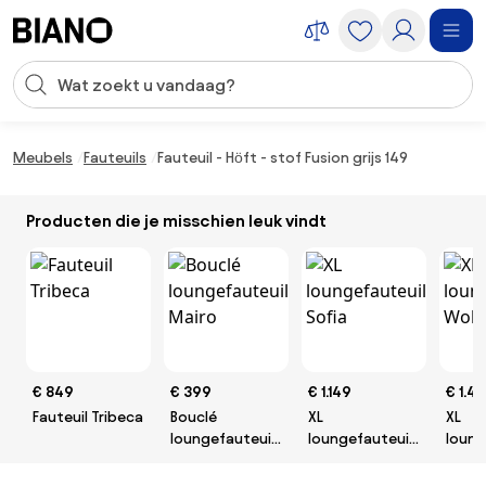
Navigatie overslaan, naar inhoud springen
Zoekopdracht invoeren
Inhoud overslaan, naar voettekst springen
Meubels
Fauteuils
Fauteuil - Höft - stof Fusion grijs 149
Producten die je misschien leuk vindt
€ 849
€ 399
€ 1.149
€ 1.4
Fauteuil Tribeca
Bouclé
XL
XL
loungefauteuil
loungefauteuil
loung
Mairo
Sofia
Wolk