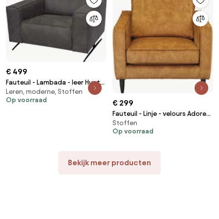
€ 499
Fauteuil - Lambada - leer Hunter
Leren, moderne, Stoffen
grijs 104
Op voorraad
€ 299
Fauteuil - Linje - velours Adore
Stoffen
cognac 28
Op voorraad
Bekijk meer producten