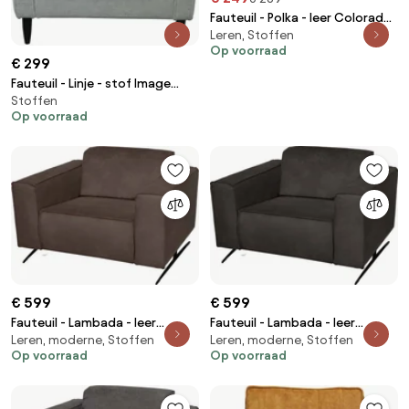
Fauteuil - Polka - leer Colorado
Leren, Stoffen
grijs 02
Op voorraad
€ 299
Fauteuil - Linje - stof Image
Stoffen
mint 50
Op voorraad
€ 599
€ 599
Fauteuil - Lambada - leer
Fauteuil - Lambada - leer
Leren, moderne, Stoffen
Leren, moderne, Stoffen
Colorado bruin 04
Colorado antraciet 01
Op voorraad
Op voorraad