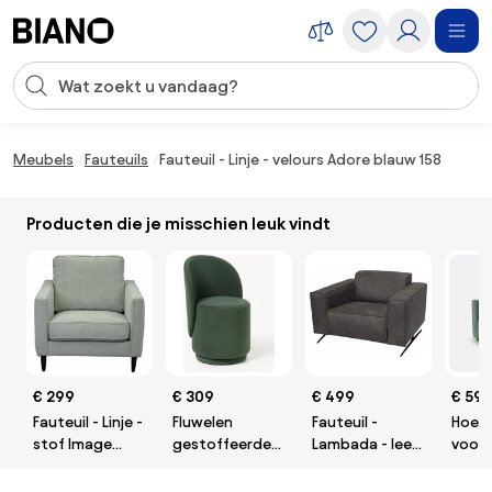
Navigatie overslaan, naar inhoud springen
Zoekopdracht invoeren
Inhoud overslaan, naar voettekst springen
Meubels
Fauteuils
Fauteuil - Linje - velours Adore blauw 158
Producten die je misschien leuk vindt
€ 299
€ 309
€ 499
€ 59
Fauteuil - Linje -
Fluwelen
Fauteuil -
Hoek
stof Image
gestoffeerde
Lambada - leer
voor 
mint 50
stoel Zeyno
Hunter grijs 104
bank,
met s