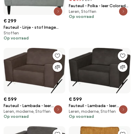
Fauteuil - Polka - leer Colorado
Leren, Stoffen
grijs 02
Op voorraad
€ 299
Fauteuil - Linje - stof Image
Stoffen
mint 50
Op voorraad
€ 599
€ 599
Fauteuil - Lambada - leer
Fauteuil - Lambada - leer
Leren, moderne, Stoffen
Leren, moderne, Stoffen
Colorado bruin 04
Colorado antraciet 01
Op voorraad
Op voorraad