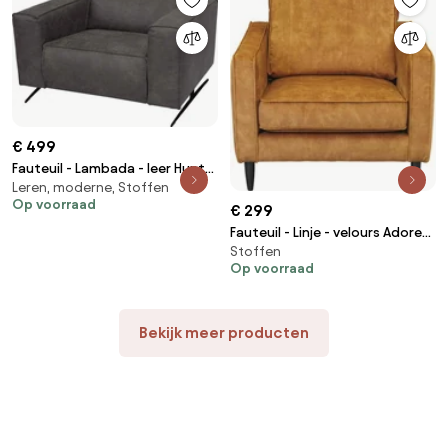
€ 499
Fauteuil - Lambada - leer Hunter
Leren, moderne, Stoffen
grijs 104
Op voorraad
€ 299
Fauteuil - Linje - velours Adore
Stoffen
cognac 28
Op voorraad
Bekijk meer producten