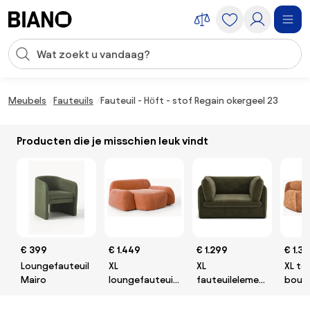
Navigatie overslaan, naar inhoud springen
Zoekopdracht invoeren
Inhoud overslaan, naar voettekst springen
Meubels
Fauteuils
Fauteuil - Höft - stof Regain okergeel 23
Producten die je misschien leuk vindt
€ 399
€ 1.449
€ 1.299
€ 1.3
Loungefauteuil
XL
XL
XL te
Mairo
loungefauteuil
fauteuilelement
bouc
Wolke
voor modulaire
loung
bank, in
Wolk